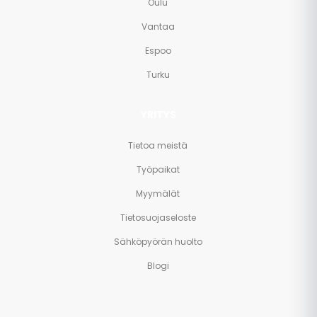
Oulu
Vantaa
Espoo
Turku
YRITYS
Tietoa meistä
Työpaikat
Myymälät
Tietosuojaseloste
Sähköpyörän huolto
Blogi