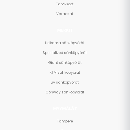
Tarvikkeet
Varaosat
MERKIT
Helkama sähköpyörät
Specialized sähköpyörät
Giant sähköpyörät
KTM sähköpyörät
Liv sähköpyörät
Conway sähköpyörät
MYYMÄLÄT
Tampere