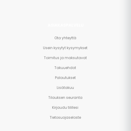
ASIAKASPALVELU
Ota yhteyttä
Usein kysytyt kysymykset
Toimitus ja maksutavat
Takuuehdot
Palautukset
Lisätakuu
Tilauksen seuranta
Kirjaudu tilillesi
Tietosuojaseloste