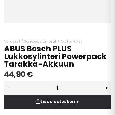
Skip
to
the
beginning
Varaosat
/
Sähköpyörän osat
/
Akut ja lukot
ABUS Bosch PLUS
of
the
Lukkosylinteri Powerpack
images
Tarakka-Akkuun
gallery
44,90 €
Lisää ostoskoriin