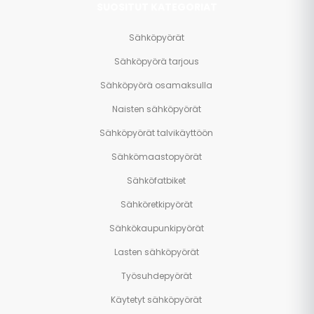
SUOSITUT KATEGORIAT
Sähköpyörät
Sähköpyörä tarjous
Sähköpyörä osamaksulla
Naisten sähköpyörät
Sähköpyörät talvikäyttöön
Sähkömaastopyörät
Sähköfatbiket
Sähköretkipyörät
Sähkökaupunkipyörät
Lasten sähköpyörät
Työsuhdepyörät
Käytetyt sähköpyörät