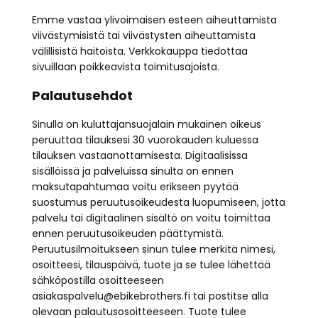
Emme vastaa ylivoimaisen esteen aiheuttamista
viivästymisistä tai viivästysten aiheuttamista
välillisistä haitoista. Verkkokauppa tiedottaa
sivuillaan poikkeavista toimitusajoista.
Palautusehdot
Sinulla on kuluttajansuojalain mukainen oikeus
peruuttaa tilauksesi 30 vuorokauden kuluessa
tilauksen vastaanottamisesta. Digitaalisissa
sisällöissä ja palveluissa sinulta on ennen
maksutapahtumaa voitu erikseen pyytää
suostumus peruutusoikeudesta luopumiseen, jotta
palvelu tai digitaalinen sisältö on voitu toimittaa
ennen peruutusoikeuden päättymistä.
Peruutusilmoitukseen sinun tulee merkitä nimesi,
osoitteesi, tilauspäivä, tuote ja se tulee lähettää
sähköpostilla osoitteeseen
asiakaspalvelu@ebikebrothers.fi tai postitse alla
olevaan palautusosoitteeseen. Tuote tulee