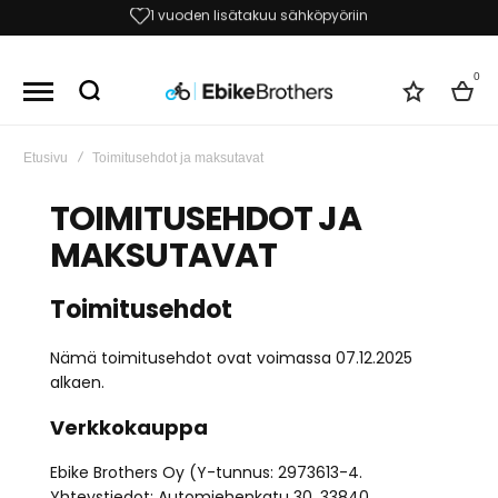
1 vuoden lisätakuu sähköpyöriin
0
Toivelist
Kori
Etusivu
Toimitusehdot ja maksutavat
TOIMITUSEHDOT JA
MAKSUTAVAT
Toimitusehdot
Nämä toimitusehdot ovat voimassa 07.12.2025
alkaen.
Verkkokauppa
Ebike Brothers Oy (Y-tunnus: 2973613-4.
Yhteystiedot: Automiehenkatu 30, 33840