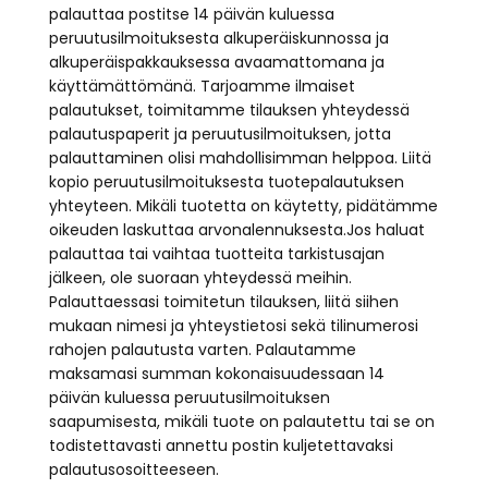
palauttaa postitse 14 päivän kuluessa
peruutusilmoituksesta alkuperäiskunnossa ja
alkuperäispakkauksessa avaamattomana ja
käyttämättömänä. Tarjoamme ilmaiset
palautukset, toimitamme tilauksen yhteydessä
palautuspaperit ja peruutusilmoituksen, jotta
palauttaminen olisi mahdollisimman helppoa. Liitä
kopio peruutusilmoituksesta tuotepalautuksen
yhteyteen. Mikäli tuotetta on käytetty, pidätämme
oikeuden laskuttaa arvonalennuksesta.Jos haluat
palauttaa tai vaihtaa tuotteita tarkistusajan
jälkeen, ole suoraan yhteydessä meihin.
Palauttaessasi toimitetun tilauksen, liitä siihen
mukaan nimesi ja yhteystietosi sekä tilinumerosi
rahojen palautusta varten. Palautamme
maksamasi summan kokonaisuudessaan 14
päivän kuluessa peruutusilmoituksen
saapumisesta, mikäli tuote on palautettu tai se on
todistettavasti annettu postin kuljetettavaksi
palautusosoitteeseen.