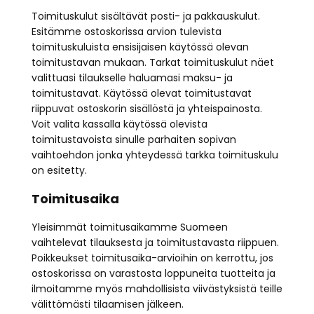
Toimituskulut sisältävät posti- ja pakkauskulut.
Esitämme ostoskorissa arvion tulevista
toimituskuluista ensisijaisen käytössä olevan
toimitustavan mukaan. Tarkat toimituskulut näet
valittuasi tilaukselle haluamasi maksu- ja
toimitustavat. Käytössä olevat toimitustavat
riippuvat ostoskorin sisällöstä ja yhteispainosta.
Voit valita kassalla käytössä olevista
toimitustavoista sinulle parhaiten sopivan
vaihtoehdon jonka yhteydessä tarkka toimituskulu
on esitetty.
Toimitusaika
Yleisimmät toimitusaikamme Suomeen
vaihtelevat tilauksesta ja toimitustavasta riippuen.
Poikkeukset toimitusaika-arvioihin on kerrottu, jos
ostoskorissa on varastosta loppuneita tuotteita ja
ilmoitamme myös mahdollisista viivästyksistä teille
välittömästi tilaamisen jälkeen.