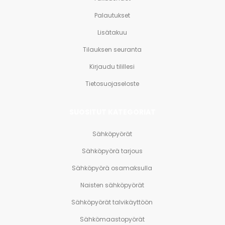
Palautukset
Lisätakuu
Tilauksen seuranta
Kirjaudu tilillesi
Tietosuojaseloste
SUOSITUT KATEGORIAT
Sähköpyörät
Sähköpyörä tarjous
Sähköpyörä osamaksulla
Naisten sähköpyörät
Sähköpyörät talvikäyttöön
Sähkömaastopyörät