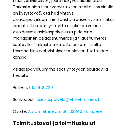
tilausvahvistuksen, josta näkyvät tilaustietosi.
Tarkasta aina tilausvahvistuksen sisältö. Jos sinulla
on kysyttävää, ota heti yhteys
asiakaspalveluumme. Säästä tilausvahvistus mikäli
joudut ottamaan yhteyttä asiakaspalveluun.
Asioidessasi asiakaspalvelussa pidä aina
mahdollinen asiakasnumerosi ja tilausnumerosi
saatavilla. Tarkasta aina, että paketin sisältö
täsmää tilausvahvistuksessa olevien tuotteiden
kanssa.
Asiakaspalveluumme saat yhteyden seuraavilla
tiedoilla:
Puhelin:
0103400220
Sähköposti:
asiakaspalvelu@ebikebrothers.fi
Osoite:
Automiehenkatu 30, 33840 Tampere
Toimitustavat ja toimituskulut