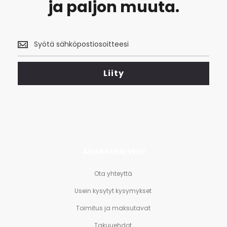
ja paljon muuta.
Saa
uusimmat
tarjoukset
<br>
Liity
ja
paljon
muuta.
ASIAKASPALVELU
Ota yhteyttä
Usein kysytyt kysymykset
Toimitus ja maksutavat
Takuuehdot