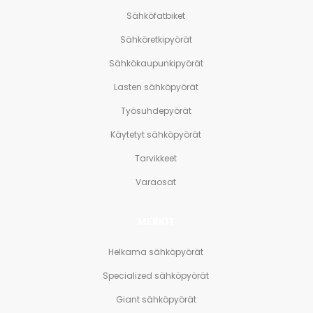
Sähköfatbiket
Sähköretkipyörät
Sähkökaupunkipyörät
Lasten sähköpyörät
Työsuhdepyörät
Käytetyt sähköpyörät
Tarvikkeet
Varaosat
MERKIT
Helkama sähköpyörät
Specialized sähköpyörät
Giant sähköpyörät