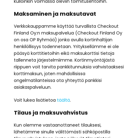
kulloinkin voimassa oleviin toimitusehtoihin.
Maksaminen ja maksutavat
Verkkokauppamme käyttää turvallista Checkout
Finland Oy:n maksupalvelua (Checkout Finland Oy
on osa OP Ryhmää) jonka avulla kortinhaltijan
henkilöllisyys todennetaan. Yrityksellämme ei ole
pääsyä korttitietoihin eikä maksukorttisi tietoja
tallenneta järjestelmiimme. Kortinmyöntäjästä
riippuen voit tarvita pankkitunnuksia vahvistaaksesi
korttimaksun, joten mahdollisissa
ongelmatilanteissa ota yhteyttä pankkisi
asiakaspalveluun.
Voit lukea lisätietoa
täältä
.
Tilaus ja maksuvahvistus
Kun olemme vastaanottaneet tilauksesi,
lähetämme sinulle välittömästi sähköpostilla