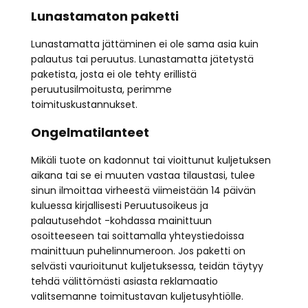
Lunastamaton paketti
Lunastamatta jättäminen ei ole sama asia kuin
palautus tai peruutus. Lunastamatta jätetystä
paketista, josta ei ole tehty erillistä
peruutusilmoitusta, perimme
toimituskustannukset.
Ongelmatilanteet
Mikäli tuote on kadonnut tai vioittunut kuljetuksen
aikana tai se ei muuten vastaa tilaustasi, tulee
sinun ilmoittaa virheestä viimeistään 14 päivän
kuluessa kirjallisesti Peruutusoikeus ja
palautusehdot -kohdassa mainittuun
osoitteeseen tai soittamalla yhteystiedoissa
mainittuun puhelinnumeroon. Jos paketti on
selvästi vaurioitunut kuljetuksessa, teidän täytyy
tehdä välittömästi asiasta reklamaatio
valitsemanne toimitustavan kuljetusyhtiölle.