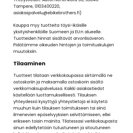
Tampere, 0103400220,
asiakaspalvelu@ebikebrothers.fi)
Kauppa myy tuotteita täysi-ikäisille
yksityishenkilöille Suomeen ja EU:n alueelle.
Tuotteiden hinnat sisältävät arvonlisäveron.
Pidätämme oikeuden hintojen ja toimituskulujen
muutoksiin.
Tilaaminen
Tuotteet tilataan verkkokaupassa siirtämällä ne
ostoskoriin ja maksamalla ostoskorin sisältö
verkkomaksupalvelussa. Kaikki asiakastiedot
käsitellään luottamuksellisesti. Tilauksen
yhteydessä kysyttyjä yhteystietoja ei käytetä
muuhun kuin tilauksen toimitukseen tai siinä
ilmenevien epäselvyyksien selvittämiseen, ellei
erikseen toisin mainita. Tilatessasi verkkokaupasta
sinun edellytetään tutustuneen ja sitoutuneen