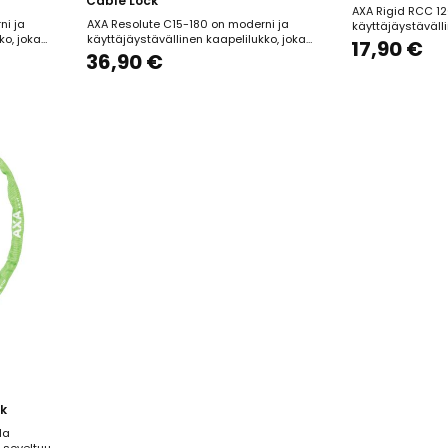
Cable Lock
AXA Rigid RCC 12
ni ja
AXA Resolute C15-180 on moderni ja
käyttäjäystävälli
ko, joka
käyttäjäystävällinen kaapelilukko, joka
soveltuu erityise
17,90 €
kaiseen
tarjoaa luotettavaa suojaa lyhytaikaiseen
36,90 €
lukitsemiseen. Lu
hdessä
pysäköintiin tai lisäturvaa yhdessä toisen
mm paksu teräske
numeroinen
lukon kanssa. Lukon 15 mm paksu ja 180
ulottuvuuden pyö
tettavissa,
cm pitkä ruostumattomasta teräksestä
erilaisiin kohtei
 Mukana
valmistettu kaapeli on päällystetty
voi asettaa...
ylellisellä mattamustalla...
ck
la