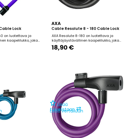
AXA
Cable Lock
Cable Resolute 8 - 180 Cable Lock
0 on luotettava ja
AXA Resolute 8-180 on luotettava ja
nen kaapelilukko, joka
käyttäjäystävällinen kaapelilukko, joka
sti lasten polkupyörien
soveltuu erityisesti lyhytaikaiseen pyörän
18,90 €
kitsemiseen alueilla,
pysäköintiin alueilla, joilla varkauden riski
riski on vähäinen. Lukon
on vähäinen. Lukon 180 cm pituinen ja 8
ja 6 mm paksuinen
mm paksuinen teräskaapeli tarjoaa
perussuojan
joustavuutta ja riittävän ulottuvuuden
äköintiin....
pyörän...
Lisää
⇄
toivelistaan
n
Lisää vertailuun