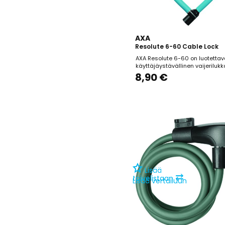
AXA
Resolute 6-60 Cable Lock
AXA Resolute 6-60 on luotettav
käyttäjäystävällinen vaijerilukk
suunniteltu erityisesti lasten po
8,90 €
lyhytaikaiseen pysäköintiin alueil
varkauden riski on vähäinen. Lu
on 60 cm ja vaijerin halkaisija
tarjoaa perussuojan lyhytaikais
Lisää
⇄
toivelistaan
Lisää vertailuun