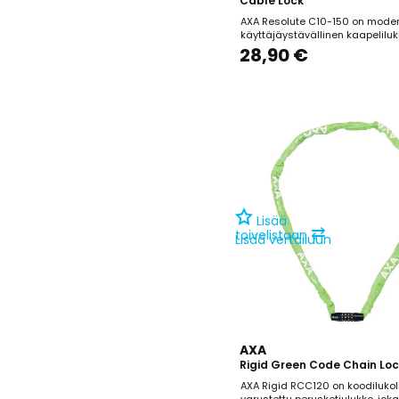
Cable Lock
AXA Resolute C10-150 on moder
käyttäjäystävällinen kaapeliluk
soveltuu erinomaisesti lyhytai
28,90 €
pysäköintiin tai lisäturvaksi y
toisen lukon kanssa. Lukon 4-
koodi on henkilökohtaisesti ase
mikä lisää käyttömukavuutta.
toimitettava universaali...
Lisää
⇄
toivelistaan
Lisää vertailuun
AXA
Rigid Green Code Chain Lo
AXA Rigid RCC120 on koodilukol