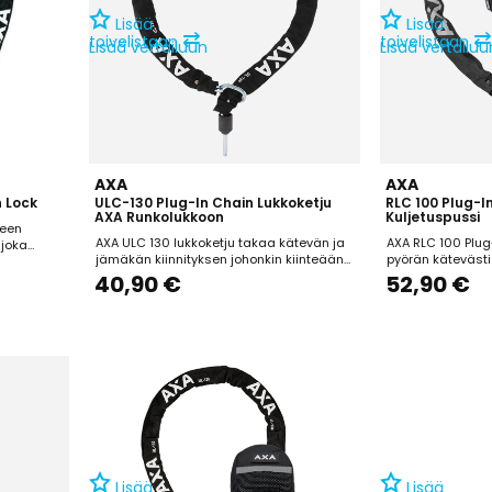
Lisää
Lisää
⇄
⇄
toivelistaan
toivelistaan
Lisää vertailuun
Lisää vertailuu
AXA
AXA
n Lock
ULC-130 Plug-In Chain Lukkoketju
RLC 100 Plug-I
AXA Runkolukkoon
Kuljetuspussi
seen
AXA ULC 130 lukkoketju takaa kätevän ja
AXA RLC 100 Plug-
 joka
jämäkän kiinnityksen johonkin kiinteään
pyörän kätevästi 
objektiin. Yhteensopiva AXA XXL Block
objektiin. Yhteen
ä matalan
40,90 €
52,90 €
runkolukon kanssa. Pituus: 130cm
Solid Plus- lukk
tuinen ketju
Paksuus: 5,5mm
sisältää kätevän
kiinnitettävän ku
in. Lukon 5
kulkee mukana ol
ksestä...
Lisää
Lisää