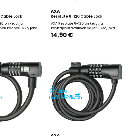
AXA
 Cable Lock
Resolute 8-120 Cable Lock
20 on kevyt ja
AXA Resolute 8-120 on kevyt ja
nen kaapelilukko, joka
käyttäjäystävällinen vaijerilukko, joka
sti lastenpyörien
soveltuu erityisesti lastenpyörien
14,90 €
kitsemiseen alueilla,
lyhytaikaiseen lukitsemiseen alueilla,
riski on vähäinen. Lukon
joilla varkauden riski on vähäinen. Lukon 8
 ja 8 mm paksu
mm paksuinen ja 120 cm pitkä vaijeri
a teräksestä valmistettu
tarjoaa riittävän ulottuvuuden pyörän
perussuojan.
kiinnittämiseen kiinteisiin...
Lisää
⇄
toivelistaan
n
Lisää vertailuun
AXA