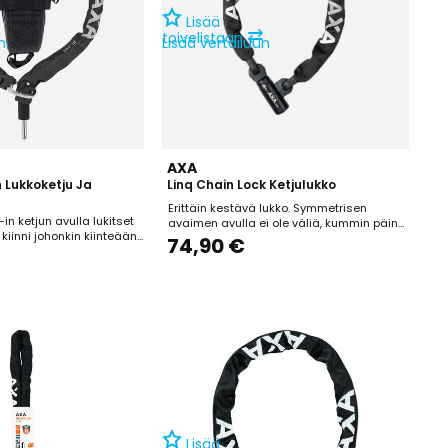
Lisää
⇄
toivelistaan
n
Lisää vertailuun
AXA
n Lukkoketju Ja
Linq Chain Lock Ketjulukko
Erittäin kestävä lukko. Symmetrisen
in ketjun avulla lukitset
avaimen avulla ei ole väliä, kummin päin
kiinni johonkin kiinteään
avaimen laittaa lukkoon.Turvaluokitus: 14,
74,90 €
sopiva AXA Defender ja
vakuutusyhtiöiden hyväksymäPituus:
ojen kanssa. Pakkaus
100cmKetjun läpimitta: 9,5mm
 satulan rautoihin
ljetuspussin, jossa ketju
ematta tiellä.
Lisää