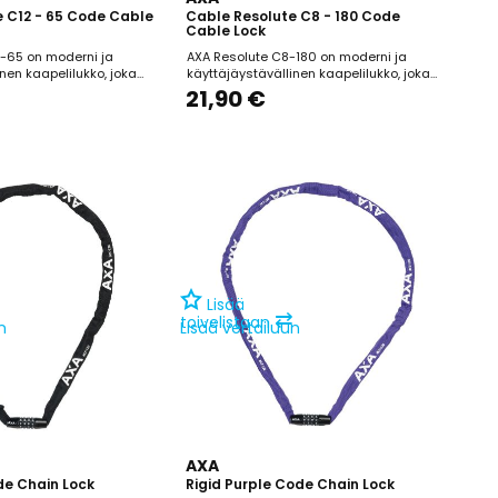
 C12 - 65 Code Cable
Cable Resolute C8 - 180 Code
Cable Lock
-65 on moderni ja
AXA Resolute C8-180 on moderni ja
nen kaapelilukko, joka
käyttäjäystävällinen kaapelilukko, joka
isesti lyhytaikaiseen
soveltuu erityisesti lyhytaikaiseen pyörän
21,90 €
turvaksi polkupyörällesi.
pysäköintiin tai lisäturvaksi toisen lukon
nen koodi on
rinnalle. Lukon 180 cm pituinen ja 8 mm
ti asetettavissa, mikä
paksuinen kaapeli tarjoaa joustavuutta ja
avuutta. Mukana
riittävän suojan. Nelinumeroisen koodin
iskiinnikkeen ansiosta
voi asettaa...
Lisää
⇄
toivelistaan
n
Lisää vertailuun
AXA
de Chain Lock
Rigid Purple Code Chain Lock