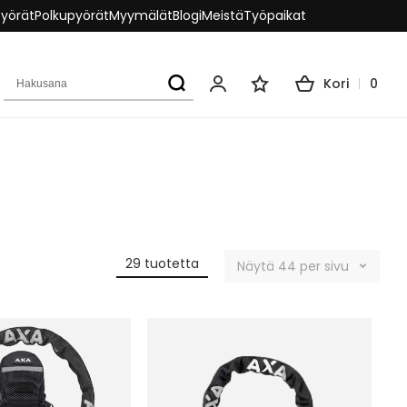
pyörät
Polkupyörät
Myymälät
Blogi
Meistä
Työpaikat
Hakusana
Kori
0
Oma tili
Toivelista
29
tuotetta
Näytä
44
per sivu