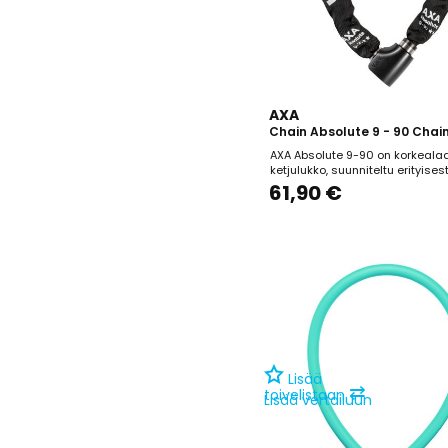
AXA
Chain Absolute 9 - 90 Chai
AXA Absolute 9-90 on korkeala
ketjulukko, suunniteltu erityisest
arvokkaiden polkupyörien pitkä
61,90 €
pysäköintiin vilkkailla ja varkau
alttiilla alueilla. Lukko on saan
turvallisuussertifikaatteja, kute
Secure Gold (UK), SBSC (SE) ja A
mikä takaa...
Lisää
⇄
toivelistaan
Lisää vertailuun