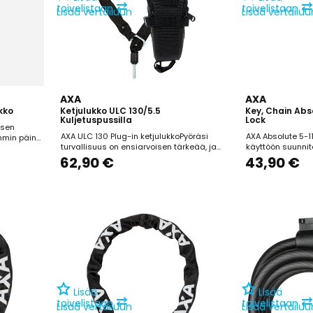
⇄
⇄
toivelistaan
toivelistaan
Lisää vertailuun
Lisää vertailuu
AXA
AXA
kko
Ketjulukko ULC 130/5.5
Key, Chain Abso
Kuljetuspussilla
Lock
isen
AXA ULC 130 Plug-in ketjulukkoPyöräsi
AXA Absolute 5-1
ummin päin
turvallisuus on ensiarvoisen tärkeää, ja
käyttöön suunnit
okitus:
parhaan suojan takaamiseksi on
ketjulukko, joka s
a: 9,5mm
62,90 €
43,90 €
suositeltavaa kiinnittää pyöräsi johonkin
lyhytaikaiseen p
kiinteään. Näin varkaat eivät voi vain
varkausriskin alu
nostaa pyörääsi ja viedä sitä syrjäiseen
ketju mahdollist
paikkaan lukon avaamiseksi. ULC 130
kiinnittämisen es
Plug-in ketjulukko on...
aitaan. 5 mm paks
Lisää
Lisää
⇄
⇄
toivelistaan
toivelistaan
Lisää vertailuun
Lisää vertailuu