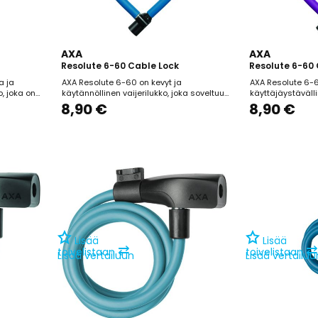
AXA
AXA
Resolute 6-60 Cable Lock
Resolute 6-60 
a ja
AXA Resolute 6-60 on kevyt ja
AXA Resolute 6-6
o, joka on
käytännöllinen vaijerilukko, joka soveltuu
käyttäjäystävälli
lkupyörille
erityisesti lasten polkupyörien
soveltuu erityise
8,90 €
8,90 €
la, joilla
lyhytaikaiseen lukitsemiseen alueilla,
lyhytaikaiseen lu
kon pituus
joilla varkauden riski on vähäinen. Lukon
joilla varkauden 
 6 mm, mikä
pituus on 60 cm ja vaijerin halkaisija 6
60 cm pituinen 
een...
mm, mikä tarjoaa perussuojan
kaapeli tarjoaa 
lyhytaikaiseen pysäköintiin.
lyhytaikaiseen pys
Automaattinen...
Lisää
Lisää
⇄
⇄
toivelistaan
toivelistaan
Lisää vertailuun
Lisää vertailuu