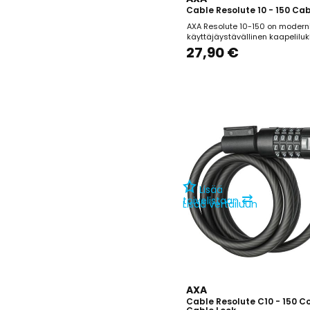
Cable Resolute 10 - 150 Cab
AXA Resolute 10-150 on moderni
käyttäjäystävällinen kaapeliluk
soveltuu erinomaisesti lyhytai
27,90 €
pysäköintiin tai lisäturvaksi toi
rinnalle. Lukon automaattinen
lukitusmekanismi mahdollistaa
kiinnittämisen ilman avaimen
kääntämistä, mikä tekee käytö
vaivatonta....
Lisää
⇄
toivelistaan
Lisää vertailuun
AXA
Cable Resolute C10 - 150 C