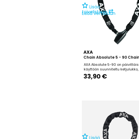
Lisää
⇄
toivelistaan
Lisää vertailuun
AXA
Chain Absolute 5 - 90 Chai
AXA Absolute 5-90 on päivittäi
käyttöön suunniteltu ketjulukko,
tarjoaa luotettavaa suojaa
33,90 €
lyhytaikaisessa pysäköinniss
varkausriskin alueilla. 90 cm pi
mahdollistaa pyörän helpon
kiinnittämisen tolppiin tai aitoih
mm paksuiset karkaistusta terä
Lisää