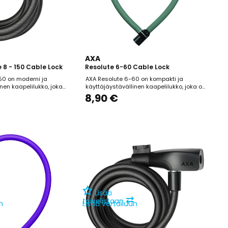
AXA
 8 - 150 Cable Lock
Resolute 6-60 Cable Lock
50 on moderni ja
AXA Resolute 6-60 on kompakti ja
nen kaapelilukko, joka
käyttäjäystävällinen kaapelilukko, joka on
sti lyhytaikaiseen pyörän
suunniteltu erityisesti lasten polkupyörille
8,90 €
lla, joilla varkauden riski
lyhytaikaiseen pysäköintiin alueilla, joilla
on 150 cm pituinen ja 8
varkauden riski on vähäinen. Lukon 60 cm
räskaapeli tarjoaa
pituinen ja 6 mm paksu kaapeli tarjoaa
uuden ja perussuojan.
perussuojan, ja sen automaattinen
lukitusmekanismi...
Lisää
⇄
toivelistaan
n
Lisää vertailuun