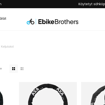
n
Käytetyt sähkö
lät
Ketjulukot
Näkymät