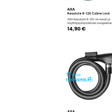
AXA
Resolute 8-120 Cable Lock
AXA Resolute 8-120 on kevyt ja
käyttäjäystävällinen kaapeliluk
soveltuu erityisesti lastenpyöri
14,90 €
lyhytaikaiseen lukitsemiseen alu
joilla varkauden riski on vähäin
120 cm pituinen ja 8 mm paksu
tarjoaa riittävästi joustavuutta
kiinnittämiseen kiinteisiin...
Lisää
⇄
toivelistaan
Lisää vertailuun
AXA