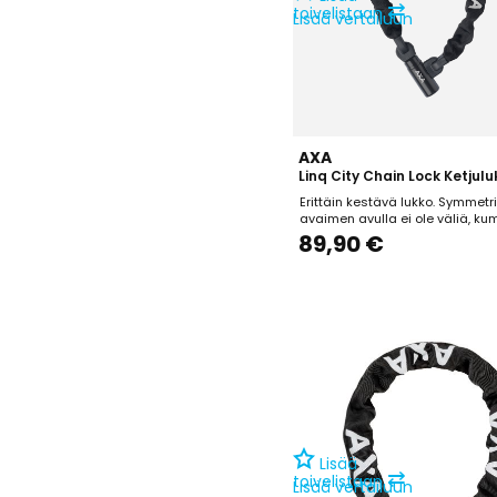
⇄
toivelistaan
Lisää vertailuun
AXA
Linq City Chain Lock Ketjulu
Erittäin kestävä lukko. Symmetr
avaimen avulla ei ole väliä, k
avaimen laittaa lukkoon.Turvalu
89,90 €
14Pituus: 180cmKetjun läpimitt
Lisää
⇄
toivelistaan
Lisää vertailuun