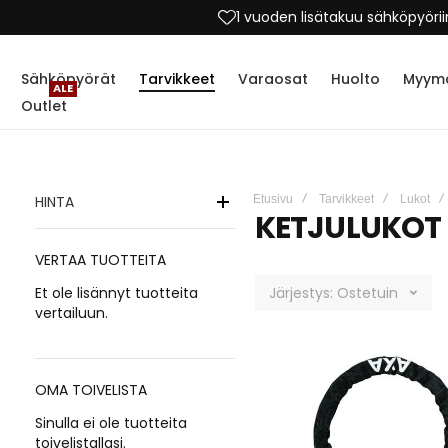
1 vuoden lisätakuu sähköpyörii
Sähköpyörät
Tarvikkeet
Varaosat
Huolto
Myymä
ALE
Outlet
HINTA
Etusivu
Tarvikkeet
Lukot
KETJULUKOT
VERTAA TUOTTEITA
Et ole lisännyt tuotteita
Järjestys:
Ostetuin
vertailuun.
OMA TOIVELISTA
Sinulla ei ole tuotteita
toivelistallasi.