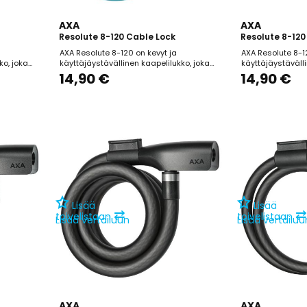
AXA
AXA
Resolute 8-120 Cable Lock
Resolute 8-120
AXA Resolute 8-120 on kevyt ja
AXA Resolute 8-1
ko, joka
käyttäjäystävällinen kaapelilukko, joka
käyttäjäystävälli
en
soveltuu erityisesti lastenpyörien
soveltuu erityise
14,90 €
14,90 €
eilla,
lyhytaikaiseen lukitsemiseen alueilla,
lyhytaikaiseen lu
en. Lukon
joilla varkauden riski on vähäinen. Lukon 8
joilla varkauden 
 kaapeli
mm paksuinen ja 120 cm pitkä kaapeli
120 cm pituinen
 pyörän
tarjoaa riittävän ulottuvuuden pyörän
ruostumattomast
kiinnittämiseen esimerkiksi aitaan...
kaapeli tarjoaa 
Automaattinen...
Lisää
Lisää
⇄
⇄
toivelistaan
toivelistaan
Lisää vertailuun
Lisää vertailuu
AXA
AXA