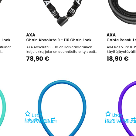
AXA
AXA
n Lock
Chain Absolute 9 - 110 Chain Lock
Cable Resolute
atuinen
AXA Absolute 9-110 on korkealaatuinen
AXA Resolute 8-1
i
ketjulukko, joka on suunniteltu erityisesti
käyttäjäystävälli
aikaiseen
arvokkaiden polkupyörien pitkäaikaiseen
soveltuu erityise
78,90 €
18,90 €
ksille
pysäköintiin vilkkailla alueilla, joissa
pysäköintiin aluei
ut useita
varkauden riski on korkea. Lukko on
on vähäinen. Luk
n Sold
saanut useita turvallisuussertifikaatteja,
mm paksuinen te
RT 2 (NL),
kuten Sold Secure Gold (UK), SBSC (SE),
riittävän ulottuv
Finanssialan...
Automaattinen...
Lisää
Lisää
⇄
⇄
toivelistaan
toivelistaan
Lisää vertailuun
Lisää vertailuu