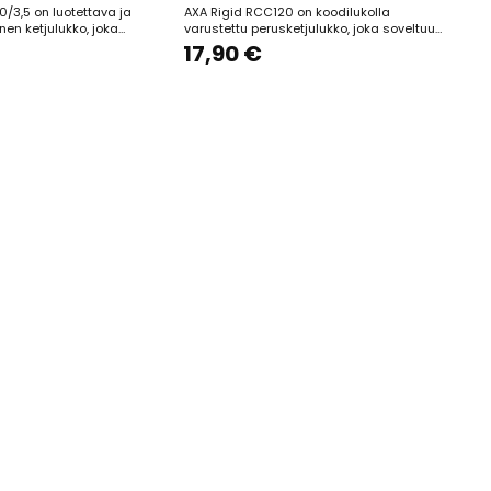
0/3,5 on luotettava ja
AXA Rigid RCC120 on koodilukolla
nen ketjulukko, joka
varustettu perusketjulukko, joka soveltuu
sti lyhytaikaiseen pyörän
lyhytaikaiseen pyörän pysäköintiin. 120 cm
17,90 €
kon 120 cm pituinen ja 3,5
pitkä ja 3,5 mm paksu teräsketju tarjoaa
tju tarjoaa riittävän
perustason varkaussuojan (turvataso
rän kiinnittämiseen
3/15). Lukon nelinumeroinen koodi on
siin. Nelinumeroisen koodin
käyttäjän itse asetettavissa, mikä lisää
käyttömukavuutta....