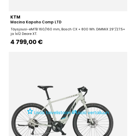
KTM
Macina Kapoho Comp LTD
Täysjousi-eMTB 160/160 mm, Bosch CX + 800 Wh. DiMMiX 29”/27.5+
ja 1x12 Deore XT.
4 799,00 €
⇄
Lisää toivelistaan
Lisää vertailuun