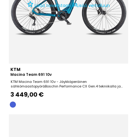
⇄
Lisää toivelistaan
Lisää vertailuun
KTM
Macina Team 691 10v
KTM Macina Team 691 10v - Jäykkäperäinen
sähkömaastopyöräBoschin Performance CX Gen.4 tekniikalla ja
85Nm väännöllä varusteltu KTM Macina Team 691 hurmaa
3 449,00 €
tyylikkäällä ulkonäöllään ja monipuolisuudellaan. CrossCountry-
tyypin maastopyöränä se sopii varsinaisen maastossa ajamisen
lisäksi mainiosti...