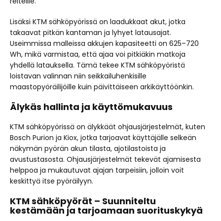
reiteille.
Lisäksi KTM sähköpyörissä on laadukkaat akut, jotka
takaavat pitkän kantaman ja lyhyet latausajat.
Useimmissa malleissa akkujen kapasiteetti on 625–720
Wh, mikä varmistaa, että ajaa voi pitkiäkin matkoja
yhdellä latauksella. Tämä tekee KTM sähköpyöristä
loistavan valinnan niin seikkailuhenkisille
maastopyöräilijöille kuin päivittäiseen arkikäyttöönkin.
Älykäs hallinta ja käyttömukavuus
KTM sähköpyörissä on älykkäät ohjausjärjestelmät, kuten
Bosch Purion ja Kiox, jotka tarjoavat käyttäjälle selkeän
näkymän pyörän akun tilasta, ajotilastoista ja
avustustasosta. Ohjausjärjestelmät tekevät ajamisesta
helppoa ja mukautuvat ajajan tarpeisiin, jolloin voit
keskittyä itse pyöräilyyn.
KTM sähköpyörät – Suunniteltu
kestämään ja tarjoamaan suorituskykyä