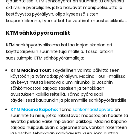
ajotilanteissa. KTM sähköpyörät on suunniteltu erityisesti
aktiivisille pyöräilijöille, jotka haluavat monipuolisuutta ja
kestävyyttä pyöräilyyn, olipa kyseessä sitten
kaupunkiliikenne, työmatkat tai vaativat maastoseikkailut.
KTM sähköpyörämallit
KTM sähköpyörävalikoima kattaa laajan skaalan eri
käyttötarpeisiin suunniteltuja malleja. Tässä joitakin
suosituimpia KTM sähköpyörämalleja:
KTM Macina Tour:
Täydellinen valinta päivittäiseen
käyttöön ja työmatkapyöräilyyn. Macina Tour -mallissa
on kevyt mutta kestävä alumiinirunko, ja Boschin
sähkömoottori tarjoaa tasaisen ja tehokkaan
avustuksen kaikilla reiteillä. Tämä pyörä sopii
täydellisesti kaupunkiin ja pidemmille sähköpyöräretkille.
KTM Macina Kapoho:
Tämä
sähkömaastopyörä
on
suunniteltu niille, jotka rakastavat maastoajon haasteita
eivätkä pelkää vaikeimpiakaan paikkoja. Macina Kapoho
tarjoaa huippuluokan ajogeometrian, vankan rakenteen
ja Boschin tehokkaan sähköavustuksen, joka auttaa