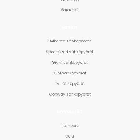
Varaosat
MERKIT
Helkama sähköpyörät
Specialized sähköpyörät
Giant sähköpyörät
KTM sähköpyörät
Liv sähköpyörät
Conway sähköpyörät
MYYMÄLÄT
Tampere
Oulu