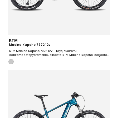
KTM
Macina Kapoho 7972 12v
KTM Macina Kapoho 7972 12v - Täysjousitettu
sähkömaastopyöräMonipuolisesta KTM Macina Kapoho-sarjasta
on tarjolla useita laadukkaita versioita eri komponenttisarjoilla.
“Isoveli” 7971:stä hieman edullisempi 7972-versio pohjautuu SRAMin
sijaan Shimano voimansiirtoon ja Tektron hydraulisiin...