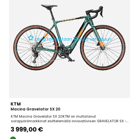
⇄
Lisää toivelistaan
Lisää vertailuun
KTM
Macina Gravelator SX 20
KTM Macina Gravelator SX 20KTM on mullistanut
sorapyörämarkkinat esittelemällä innovatiivisen GRAVELATOR SX -
malliston, joka vie sähköistetyn maastopyöräilyn uudelle tasolle.
3 999,00 €
Light-sarjan sähkösorapyörät tarjoavat asiakkaille joustavuutta
materiaalivalinnoissa hiili- ja alumiinirunkojen muodossa....