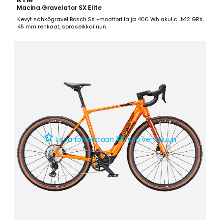
Macina Gravelator SX Elite
Kevyt sähkögravel Bosch SX -moottorilla ja 400 Wh akulla. 1x12 GRX,
45 mm renkaat, soraseikkailuun.
⇄
Lisää toivelistaan
Lisää vertailuun