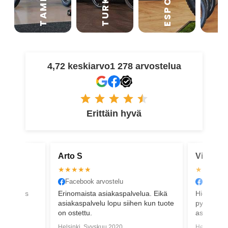
TAMPERE
VA
ESPOO
TURKU
4,72 keskiarvo
1 278 arvostelua
Erittäin hyvä
Arto S
Virve K
★★★★★
★★★★
Facebook arvostelu
Faceboo
 ja päätös
Erinomaista asiakaspalvelua. Eikä
Hienoa as
ersin
asiakaspalvelu lopu siihen kun tuote
pyydettäes
on ostettu.
asiakas s
. Plussana
Helsinki, Syyskuu 2020
Helsinki, 