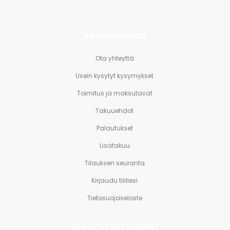
ASIAKASPALVELU
Ota yhteyttä
Usein kysytyt kysymykset
Toimitus ja maksutavat
Takuuehdot
Palautukset
Lisätakuu
Tilauksen seuranta
Kirjaudu tilillesi
Tietosuojaseloste
SUOSITUT KATEGORIAT