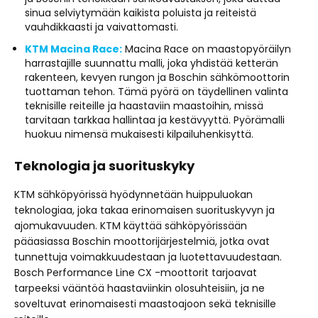
sinua selviytymään kaikista poluista ja reiteistä
vauhdikkaasti ja vaivattomasti.
KTM Macina Race:
Macina Race on maastopyöräilyn
harrastajille suunnattu malli, joka yhdistää ketterän
rakenteen, kevyen rungon ja Boschin sähkömoottorin
tuottaman tehon. Tämä pyörä on täydellinen valinta
teknisille reiteille ja haastaviin maastoihin, missä
tarvitaan tarkkaa hallintaa ja kestävyyttä. Pyörämalli
huokuu nimensä mukaisesti kilpailuhenkisyttä.
Teknologia ja suorituskyky
KTM sähköpyörissä hyödynnetään huippuluokan
teknologiaa, joka takaa erinomaisen suorituskyvyn ja
ajomukavuuden. KTM käyttää sähköpyörissään
pääasiassa Boschin moottorijärjestelmiä, jotka ovat
tunnettuja voimakkuudestaan ja luotettavuudestaan.
Bosch Performance Line CX -moottorit tarjoavat
tarpeeksi vääntöä haastaviinkin olosuhteisiin, ja ne
soveltuvat erinomaisesti maastoajoon sekä teknisille