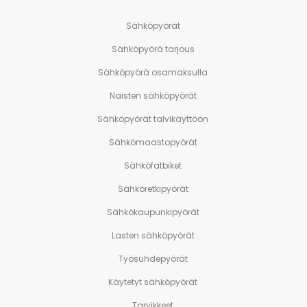
Sähköpyörät
Sähköpyörä tarjous
Sähköpyörä osamaksulla
Naisten sähköpyörät
Sähköpyörät talvikäyttöön
Sähkömaastopyörät
Sähköfatbiket
Sähköretkipyörät
Sähkökaupunkipyörät
Lasten sähköpyörät
Työsuhdepyörät
Käytetyt sähköpyörät
Tarvikkeet