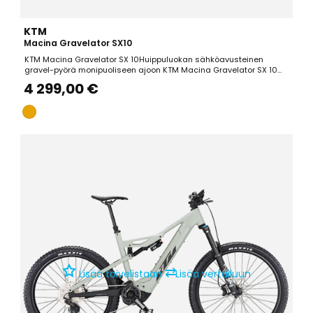
KTM
Macina Gravelator SX10
KTM Macina Gravelator SX 10Huippuluokan sähköavusteinen
gravel-pyörä monipuoliseen ajoon KTM Macina Gravelator SX 10
edustaa modernia sähköpyöräteknologiaa yhdistäen kevyen
4 299,00 €
rakenteen ja tehokkaan sähköavustuksen. Tämä monipuolinen
gravelpyörä soveltuu erinomaisesti niin päivittäiseen työmatka-
ajoon...
⇄
Lisää toivelistaan
Lisää vertailuun