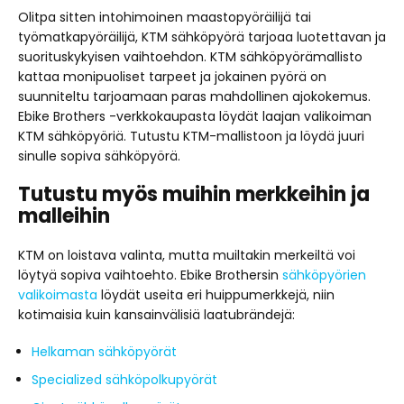
Olitpa sitten intohimoinen maastopyöräilijä tai
työmatkapyöräilijä, KTM sähköpyörä tarjoaa luotettavan ja
suorituskykyisen vaihtoehdon. KTM sähköpyörämallisto
kattaa monipuoliset tarpeet ja jokainen pyörä on
suunniteltu tarjoamaan paras mahdollinen ajokokemus.
Ebike Brothers -verkkokaupasta löydät laajan valikoiman
KTM sähköpyöriä. Tutustu KTM-mallistoon ja löydä juuri
sinulle sopiva sähköpyörä.
Tutustu myös muihin merkkeihin ja
malleihin
KTM on loistava valinta, mutta muiltakin merkeiltä voi
löytyä sopiva vaihtoehto. Ebike Brothersin
sähköpyörien
valikoimasta
löydät useita eri huippumerkkejä, niin
kotimaisia kuin kansainvälisiä laatubrändejä:
Helkaman sähköpyörät
Specialized sähköpolkupyörät