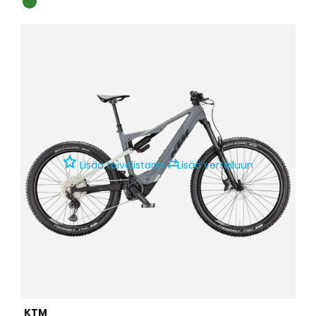
⇄
Lisää toivelistaan
Lisää vertailuun
KTM