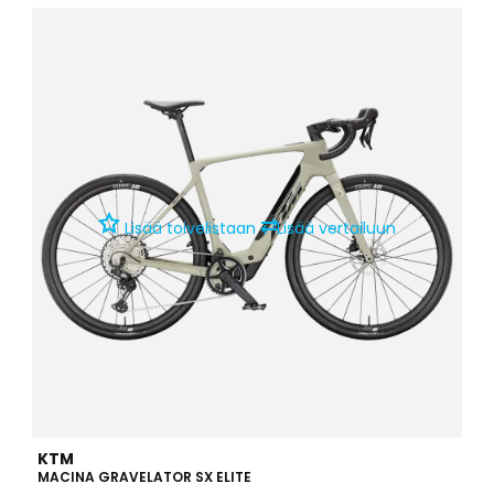
valmistuksesta moderneihin sähköavustusteknologioihin,
jotka tekevät ajokokemuksesta sujuvan, tehokkaan ja
nautittavan.
⇄
Lisää toivelistaan
Lisää vertailuun
KTM
MACINA GRAVELATOR SX ELITE