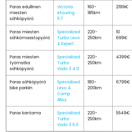
Paras edullinen
Victoria
160-
2199€
miesten
etouring
185km
sähköpyörä
11.7
Paras miesten
Specialized
220-
10
sähkömaastopyörä
Turbo Levo
250km
699€
4 Expert
Paras miesten
Specialized
220-
4399€
työmatka
Turbo
250km
sähköpyörä
Vado 3 4.0
Paras sähköpyörä
Specialized
180-
6799€
bike parkiin
Levo 4
200km
Comp
Alloy
Paras kantama
Specialized
220-
5549€
Turbo
250km
Vado 3 5.0