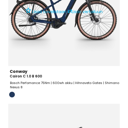
⇄
Lisää toivelistaan
Lisää vertailuun
Conway
Cairon C 1.0 B 600
Bosch Perfomance 75Nm | 600wh akku | Hihnaveto Gates | Shimano
Nexus 8