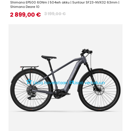
Shimano EP500 60Nm | 504wh akku | Suntour SF23-NVX32 63mm |
Shimano Deore 10
2 899,00 €
3 199,00 €
⇄
Lisää toivelistaan
Lisää vertailuun