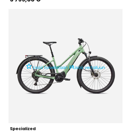
⇄
Lisää toivelistaan
Lisää vertailuun
Specialized