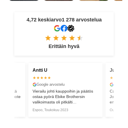
4,72 keskiarvo
1 278 arvostelua
Erittäin hyvä
Antti U
Juha M
★★★★★
★★★★
Google arvostelu
Google a
elua. Eikä
Vierailu johti kauppoihin ja päätös
Canyoni k
en kun tuote
ostaa pyörä Ebike Brothersin
Joutuivat
valikoimasta oli pitkälti
enemmän tö
asiakaspalvelun ansiota. Plussana
kasannut 
Espoo, Toukokuu 2023
Oulu, Maal
akku ja lukko sarjoitettiin toimimaan
hinta pysy
samalla avaimella ennen noutoa.
arviossa. 
Asiallista palvelua ja vaivatonta
ollut ohja