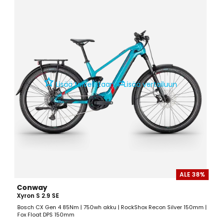
⇄
Lisää toivelistaan
Lisää vertailuun
ALE 38%
Conway
Xyron S 2.9 SE
Bosch CX Gen 4 85Nm | 750wh akku | RockShox Recon Silver 150mm |
Fox Float DPS 150mm