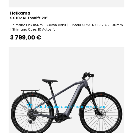
Helkama
SX 10v Autoshift 29”
Shimano EP6 85Nm | 630wh akku | Suntour SF23-NX1-32 AIR 100mm
| Shimano Cues 10 Autosift
3 799,00 €
⇄
Lisää toivelistaan
Lisää vertailuun