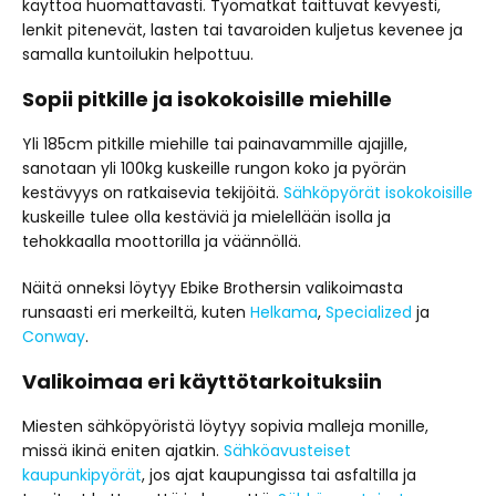
käyttöä huomattavasti. Työmatkat taittuvat kevyesti,
lenkit pitenevät, lasten tai tavaroiden kuljetus kevenee ja
samalla kuntoilukin helpottuu.
Sopii pitkille ja isokokoisille miehille
Yli 185cm pitkille miehille tai painavammille ajajille,
sanotaan yli 100kg kuskeille rungon koko ja pyörän
kestävyys on ratkaisevia tekijöitä.
Sähköpyörät isokokoisille
kuskeille tulee olla kestäviä ja mielellään isolla ja
tehokkaalla moottorilla ja väännöllä.
Näitä onneksi löytyy Ebike Brothersin valikoimasta
runsaasti eri merkeiltä, kuten
Helkama
,
Specialized
ja
Conway
.
Valikoimaa eri käyttötarkoituksiin
Miesten sähköpyöristä löytyy sopivia malleja monille,
missä ikinä eniten ajatkin.
Sähköavusteiset
kaupunkipyörät
, jos ajat kaupungissa tai asfaltilla ja