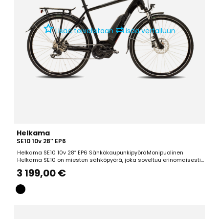
⇄
Lisää toivelistaan
Lisää vertailuun
Helkama
SE10 10v 28″ EP6
Helkama SE10 10v 28″ EP6 SähkökaupunkipyöräMonipuolinen
Helkama SE10 on miesten sähköpyörä, joka soveltuu erinomaisesti
työmatkapyöräilyyn. Helkama SE10 on yksi suosituimmista
3 199,00 €
työsuhdepyöristä. Pyörä sopii erinomaisesti kaupunkiajoon sekä
kiireettömiin maaseutulenkkeihin. SUOSITTU...