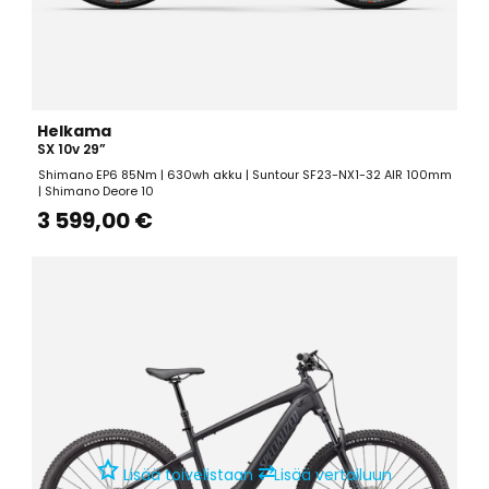
Helkama
SX 10v 29”
Shimano EP6 85Nm | 630wh akku | Suntour SF23-NX1-32 AIR 100mm
| Shimano Deore 10
3 599,00 €
⇄
Lisää toivelistaan
Lisää vertailuun