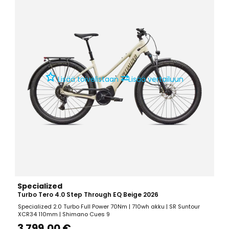
⇄
Lisää toivelistaan
Lisää vertailuun
Specialized
Turbo Tero 4.0 Step Through EQ Beige 2026
Specialized 2.0 Turbo Full Power 70Nm | 710wh akku | SR Suntour
XCR34 110mm | Shimano Cues 9
3 799,00 €