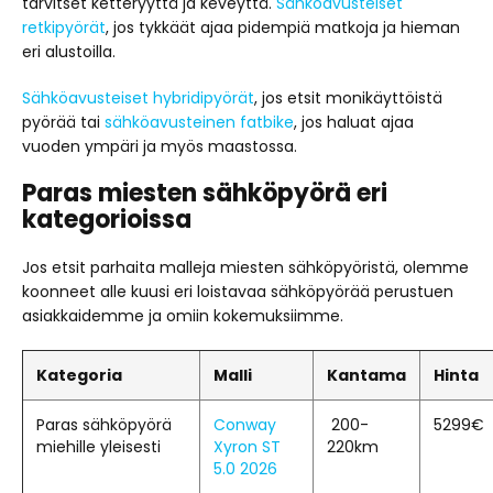
tarvitset ketteryyttä ja keveyttä.
Sähköavusteiset
retkipyörät
, jos tykkäät ajaa pidempiä matkoja ja hieman
eri alustoilla.
Sähköavusteiset hybridipyörät
, jos etsit monikäyttöistä
pyörää tai
sähköavusteinen fatbike
, jos haluat ajaa
vuoden ympäri ja myös maastossa.
Paras miesten sähköpyörä eri
kategorioissa
Jos etsit parhaita malleja miesten sähköpyöristä, olemme
koonneet alle kuusi eri loistavaa sähköpyörää perustuen
asiakkaidemme ja omiin kokemuksiimme.
Kategoria
Malli
Kantama
Hinta
Paras sähköpyörä
Conway
200-
5299€
miehille yleisesti
Xyron ST
220km
5.0 2026