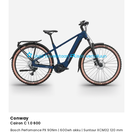
⇄
Lisää toivelistaan
Lisää vertailuun
Conway
Cairon C 1.0 600
Bosch Perfomance PX 90Nm | 600wh akku | Suntour XCM32 120 mm