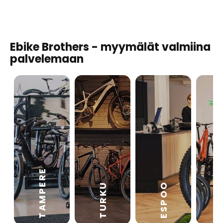
Ebike Brothers - myymälät valmiina
palvelemaan
TAMPERE
VA
ESPOO
TURKU