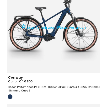
⇄
Lisää toivelistaan
Lisää vertailuun
Conway
Cairon C 1.0 800
Bosch Perfomance PX 90Nm | 800wh akku | Suntour XCM32 120 mm |
Shimano Cues 9