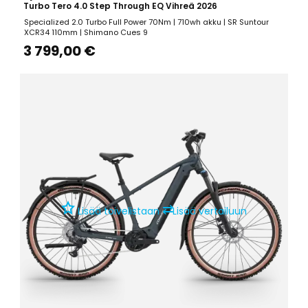
Turbo Tero 4.0 Step Through EQ Vihreä 2026
Specialized 2.0 Turbo Full Power 70Nm | 710wh akku | SR Suntour
XCR34 110mm | Shimano Cues 9
3 799,00 €
⇄
Lisää toivelistaan
Lisää vertailuun