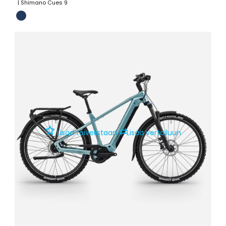
| Shimano Cues 9
⇄
Lisää toivelistaan
Lisää vertailuun