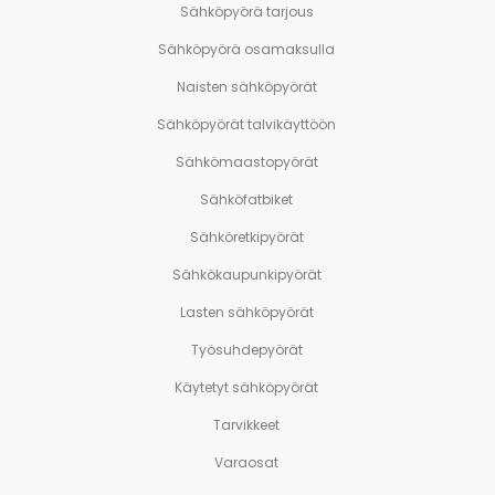
Sähköpyörä tarjous
Sähköpyörä osamaksulla
Naisten sähköpyörät
Sähköpyörät talvikäyttöön
Sähkömaastopyörät
Sähköfatbiket
Sähköretkipyörät
Sähkökaupunkipyörät
Lasten sähköpyörät
Työsuhdepyörät
Käytetyt sähköpyörät
Tarvikkeet
Varaosat