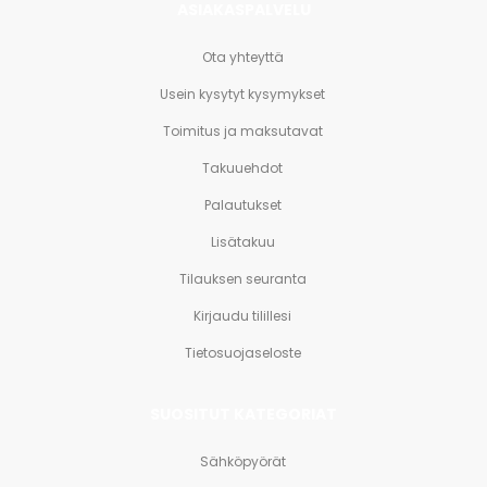
ASIAKASPALVELU
Ota yhteyttä
Usein kysytyt kysymykset
Toimitus ja maksutavat
Takuuehdot
Palautukset
Lisätakuu
Tilauksen seuranta
Kirjaudu tilillesi
Tietosuojaseloste
SUOSITUT KATEGORIAT
Sähköpyörät