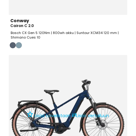
Conway
Cairon C 2.0
Bosch CX Gen 5 120Nm | 800wh akku | Suntour XCM34 120 mm |
Shimano Cues 10
⇄
Lisää toivelistaan
Lisää vertailuun