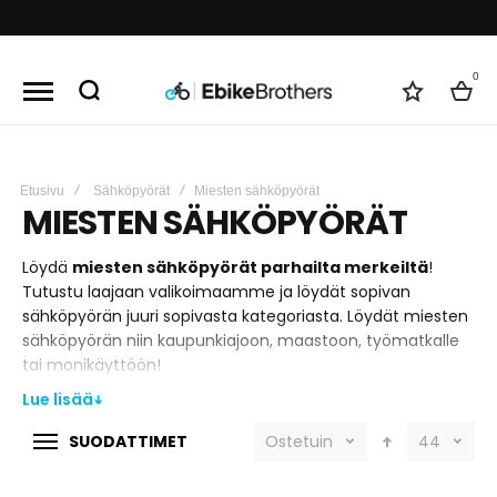
60 päivän vaihto- ja palautusoikeus
0
Toivelist
Kori
Etusivu
Sähköpyörät
Miesten sähköpyörät
MIESTEN SÄHKÖPYÖRÄT
Löydä
miesten sähköpyörät parhailta merkeiltä
!
Tutustu laajaan valikoimaamme ja löydät sopivan
sähköpyörän juuri sopivasta kategoriasta. Löydät miesten
sähköpyörän niin kaupunkiajoon, maastoon, työmatkalle
tai monikäyttöön!
Lue lisää
➔
SUODATTIMET
Ostetuin
44