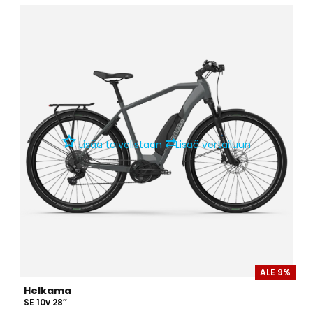
⇄
Lisää toivelistaan
Lisää vertailuun
ALE 9%
Helkama
SE 10v 28″