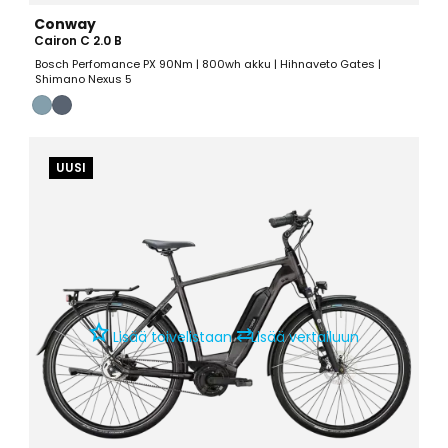
Conway
Cairon C 2.0 B
Bosch Perfomance PX 90Nm | 800wh akku | Hihnaveto Gates |
Shimano Nexus 5
UUSI
⇄
Lisää toivelistaan
Lisää vertailuun