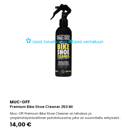
⇄
Lisää toivelistaan
Lisää vertailuun
MUC-OFF
Premium Bike Shoe Cleaner 250 Ml
Muc-Off Premium Bike Shoe Cleaner on tehokas ja
ympäristöystävällinen puhdistusaine, joka on suunniteltu erityisesti
pyöräilykenkien ulkopintojen puhdistamiseen. Sen biohajoava,
14,00 €
vesipohjainen koostumus poistaa tehokkaasti lian, mudan ja hajut