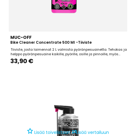
MUC-OFF
Bike Cleaner Concentrate 500 Ml -tiiviste
Tiiviste, josta laimennat 2 L valmista pyöränpesuainetta. Tehokas ja
helppo pyöränpesuaine kaikille, pyörille, osille ja pinnoille, myös
hiilikuidulle. Nanoteknologia, alkaline based, biohajoava, CFC ja
33,90 €
liuotinvapaa. Pakkauskoko: 500 ml.
⇄
Lisää toivelistaan
Lisää vertailuun