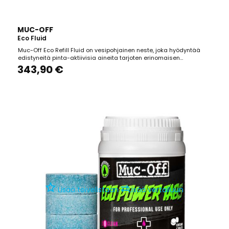
MUC-OFF
Eco Fluid
Muc-Off Eco Refill Fluid on vesipohjainen neste, joka hyödyntää
edistyneitä pinta-aktiivisia aineita tarjoten erinomaisen
rasvanpoistokyvyn. Sen koostumus sisältää korroosionestoaineita,
343,90 €
jotka suojaavat teräsosia ruostumiselta. Tuotteen käyttö voi johtaa
luonnolliseen haihtumiseen ja roiskeisiin,...
⇄
Lisää toivelistaan
Lisää vertailuun