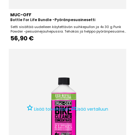
MUC-OFF
Bottle For Life Bundle -pyöränpesuainesetti
Setti sisältää uudelleen käytettävän suihkepullon ja 4x 30 g Punk
Powder -pesuainejauhepussia. Tehokas ja helppo pyöränpesuaine
kaikille, pyörille, osille ja pinnoille, myös hiilikuidulle. Nanoteknologia,
56,90 €
alkaline based, biohajoava, CFC ja liuotinvapaa. Riittoisuus: 4 L
valmista pyöränpesuainetta.
⇄
Lisää toivelistaan
Lisää vertailuun