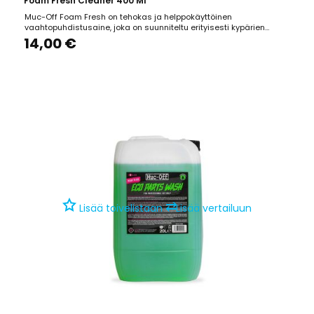
Foam Fresh Cleaner 400 Ml
Muc-Off Foam Fresh on tehokas ja helppokäyttöinen
vaahtopuhdistusaine, joka on suunniteltu erityisesti kypärien
sisävuorille ja muille pehmeille materiaaleille, jotka ovat
14,00 €
kosketuksissa ajajan kanssa. Sen välitön vaahtoava koostumus
irrottaa hellävaraisesti lian ja epäpuhtaudet, jättäen jälkeensä...
⇄
Lisää toivelistaan
Lisää vertailuun