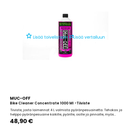
⇄
Lisää toivelistaan
Lisää vertailuun
MUC-OFF
Bike Cleaner Concentrate 1000 Ml -tiiviste
Tiiviste, josta laimennat 4 L valmista pyöränpesuainetta. Tehokas ja
helppo pyöränpesuaine kaikille, pyörille, osille ja pinnoille, myös
hiilikuidulle. Nanoteknologia, alkaline based, biohajoava, CFC ja
48,90 €
liuotinvapaa. Pakkauskoko: 1000 ml.