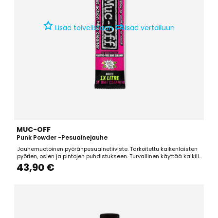
⇄
Lisää toivelistaan
Lisää vertailuun
MUC-OFF
Punk Powder -pesuainejauhe
Jauhemuotoinen pyöränpesuainetiiviste. Tarkoitettu kaikenlaisten
pyörien, osien ja pintojen puhdistukseen. Turvallinen käyttää kaikilla
osilla ja pinnoilla, myös hiilikuidulla. Pakkauksessa 4x30 g pussia,
43,90 €
yksi pussi = 1 L valmista pesuainetta.