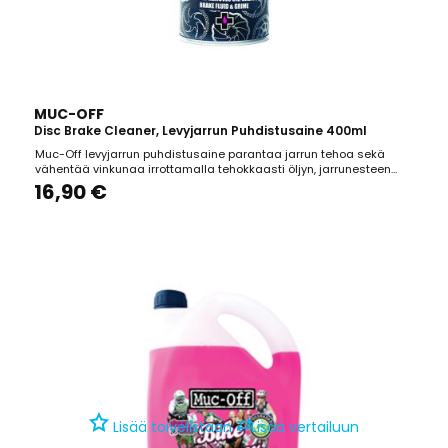
MUC-OFF
Disc Brake Cleaner, Levyjarrun Puhdistusaine 400ml
Muc-Off levyjarrun puhdistusaine parantaa jarrun tehoa sekä
vähentää vinkunaa irrottamalla tehokkaasti öljyn, jarrunesteen
sekä pölyn jarrulevyn pinnalta. Pidentää jarrupalojen käyttöikää
16,90 €
estämällä palan kuivumisen. Voidaan käyttää kaikentyyppisillä
pinnoilla.
⇄
Lisää toivelistaan
Lisää vertailuun