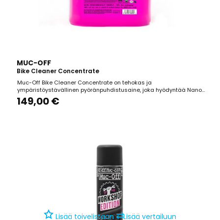
MUC-OFF
Bike Cleaner Concentrate
Muc-Off Bike Cleaner Concentrate on tehokas ja
ympäristöystävällinen pyöränpuhdistusaine, joka hyödyntää Nano
Tech -teknologiaa lian ja lian nopeaan ja turvalliseen
149,00 €
poistamiseen. 1 litran tiivistepullosta voidaan valmistaa jopa 4
litraa käyttövalmista puhdistusainetta, mikä tekee siitä...
⇄
Lisää toivelistaan
Lisää vertailuun