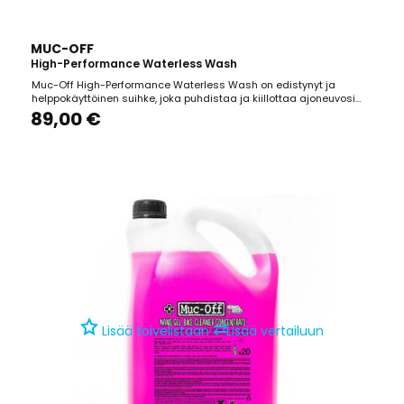
MUC-OFF
High-Performance Waterless Wash
Muc-Off High-Performance Waterless Wash on edistynyt ja
helppokäyttöinen suihke, joka puhdistaa ja kiillottaa ajoneuvosi
ilman vettä. Sen innovatiivinen koostumus kapseloi lian, estäen
89,00 €
naarmujen syntymisen, ja jättää jälkeensä raidattoman, kiiltävän
pinnan. Tuote soveltuu käytettäväksi...
⇄
Lisää toivelistaan
Lisää vertailuun