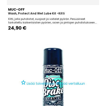
MUC-OFF
Wash, Protect And Wet Lube Kit -kitti
Kitti, jolla puhdistat, suojaat ja voitelet pyörän. Pesuaineet
tarkoitettu kaikenlaisten pyörien, osien ja pintojen puhdistukseen.
Turvallinen käyttää kaikilla osilla ja pinnoilla, myös hiilikuidulla.
24,90 €
Sisältää:1x Nano Tech Bike Cleaner 1 L1x MO-94 Multi Purpose Spray
400 Ml1x Wet Lube 50 ml
⇄
Lisää toivelistaan
Lisää vertailuun