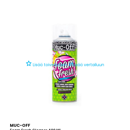
⇄
Lisää toivelistaan
Lisää vertailuun
MUC-OFF