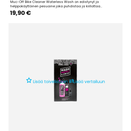
Muc-Off Bike Cleaner Waterless Wash on edistynyt ja
helppokäyttöinen pesuaine joka puhdistaa ja kiillottaa
sekunneissa, ilman vettä. Suihkuta pyörän tai vaikkapa auton
19,90 €
pinnalle, ja pyyhi rätillä pois. Kuivuu nopeasti eikä jätä raitoja.
750ml/kpl.
⇄
Lisää toivelistaan
Lisää vertailuun