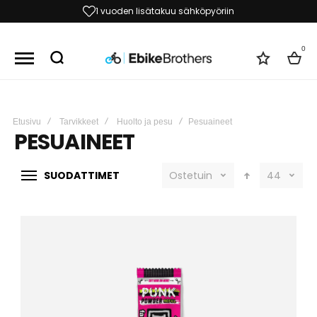
60 päivän vaihto- ja palautusoikeus
0
Toivelist
Kori
Etusivu
Tarvikkeet
Huolto ja pesu
Pesuaineet
PESUAINEET
SUODATTIMET
Ostetuin
44