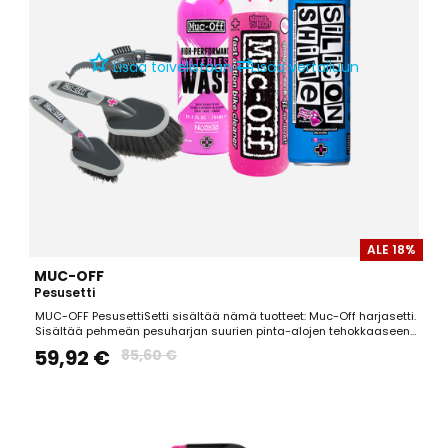
⇄
Lisää toivelistaan
Lisää vertailuun
ALE 18%
MUC-OFF
Pesusetti
MUC-OFF PesusettiSetti sisältää nämä tuotteet: Muc-Off harjasetti.
Sisältää pehmeän pesuharjan suurien pinta-alojen tehokkaaseen
pesuun, pienen harjan yksityiskohtien pesuun sekä voimansiirron
59,92 €
85,60 €
puhdistamiseen tarkoitetun harjan. MUC-OFF Silicon Shine
Silikonispray Muc-Off Silikon Shine Silikonispray...