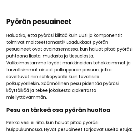
Pyörän pesuaineet
Haluatko, että pyöräsi kiiltää kuin uusi ja komponentit
toimivat moitteettomasti? Laadukkaat pyörän
pesuaineet ovat avainasemassa, kun haluat pitää pyöräsi
puhtaana liasta, mudasta ja tiesuolasta.
Valikoimastamme löydät markkinoiden tehokkaimmat ja
turvallisimmat aineet polkupyörän pesuun, jotka
soveltuvat niin sähköpyörille kuin tavallisille
polkupyörillekin. Säännöllinen pesu pidentää pyöräsi
käyttöikää ja tekee jokaisesta ajokerrasta
miellyttävämmän.
Pesu on tärkeä osa pyörän huoltoa
Pelkkä vesi ei riitä, kun haluat pitää pyöräsi
huippukunnossa. Hyvät pesuaineet tarjoavat useita etuja: