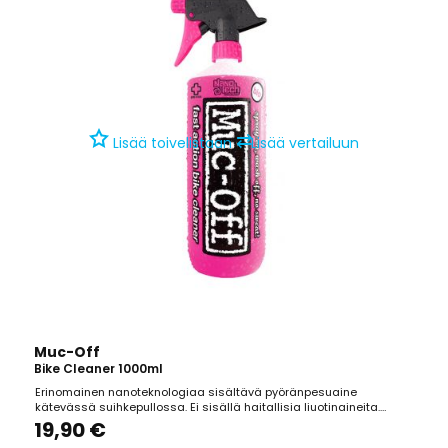
⇄
Lisää toivelistaan
Lisää vertailuun
Muc-Off
Bike Cleaner 1000ml
Erinomainen nanoteknologiaa sisältävä pyöränpesuaine
kätevässä suihkepullossa. Ei sisällä haitallisia liuotinaineita.
Pullossa 1000ml pesuainetta.
19,90 €