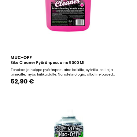
MUC-OFF
Bike Cleaner Pyöränpesuaine 5000 Ml
Tehokas ja helppo pyöränpesuaine kaikille, pyörille, osille ja
pinnoille, myös hiilikuidulle. Nanoteknologia, alkaline based,
biohajoava, CFC ja liuotinvapaa.
52,90 €