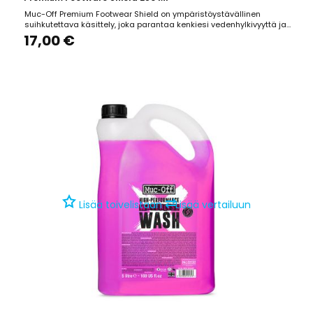
Muc-Off Premium Footwear Shield on ympäristöystävällinen
suihkutettava käsittely, joka parantaa kenkiesi vedenhylkivyyttä ja
suojaa jalkojasi tehokkaasti seuraavalla pyöräilyretkellä tai
17,00 €
seikkailulla. Sen edistynyt polymeeriteknologia tarjoaa erinomaisen
suorituskyvyn ilman haitallisia kemikaaleja....
⇄
Lisää toivelistaan
Lisää vertailuun