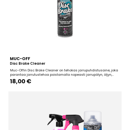
MUC-OFF
Disc Brake Cleaner
Muc-Offin Disc Brake Cleaner on tehokas jarrupuhdistusaine, joka
parantaa jarrutustehoa poistamalla nopeasti jarrupölyn, öljyn,
rasvan ja lian kaikista jarruosista. Sen ainutlaatuinen koostumus
18,00 €
sisältää hoitavia aineita, jotka kosteuttavat jarrupaloja, vähentäen
merkittävästi jarrujen vinkumista ja...