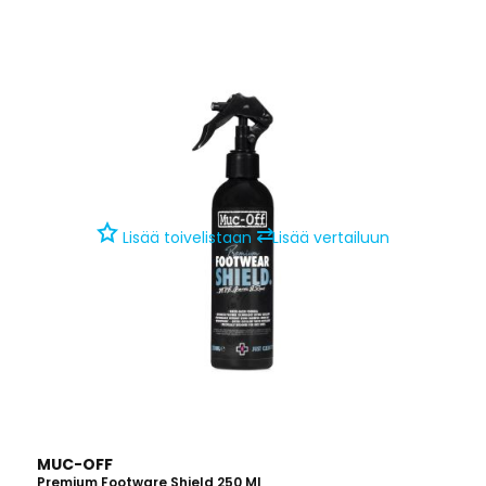
vaarantamatta kenkien hengittävyyttä. Tuote soveltuu...
⇄
Lisää toivelistaan
Lisää vertailuun
MUC-OFF
Premium Footware Shield 250 Ml