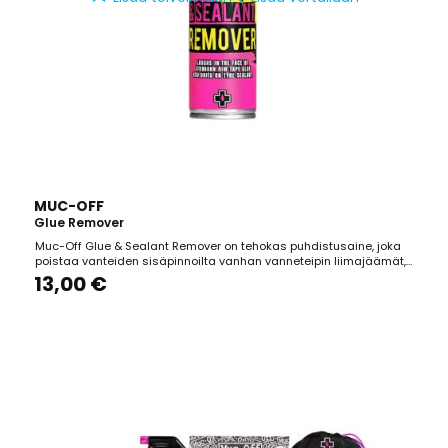
MUC-OFF
Glue Remover
Muc-Off Glue & Sealant Remover on tehokas puhdistusaine, joka
poistaa vanteiden sisäpinnoilta vanhan vanneteipin liimajäämät,
kuivuneet tubeless-tiivisteet ja tubular-renkaiden liimat. Sen
13,00 €
patentoitu, mieto koostumus on turvallinen käyttää useimmilla
metalli-, muovi- ja hiilikuitupinnoilla, eikä se...