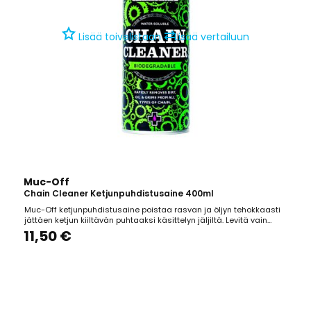
⇄
Lisää toivelistaan
Lisää vertailuun
Muc-Off
Chain Cleaner Ketjunpuhdistusaine 400ml
Muc-Off ketjunpuhdistusaine poistaa rasvan ja öljyn tehokkaasti
jättäen ketjun kiiltävän puhtaaksi käsittelyn jäljiltä. Levitä vain
ketjulle ja pyyhi lika pois rätillä tai harjalla. Yhteensopiva Muc-Off
11,50 €
Chain Doc- ketjupesurin kanssa. Biohajoava.