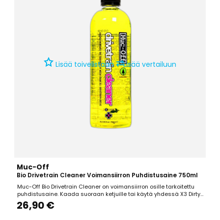
⇄
Lisää toivelistaan
Lisää vertailuun
Muc-Off
Bio Drivetrain Cleaner Voimansiirron Puhdistusaine 750ml
Muc-Off Bio Drivetrain Cleaner on voimansiirron osille tarkoitettu
puhdistusaine. Kaada suoraan ketjuille tai käytä yhdessä X3 Dirty
Chain Cleaner ketjupesurin kanssa. Irrottaa lian ja rasvan
26,90 €
tehokkaasti. Biohajoava. 750ml.