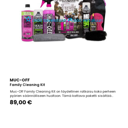
⇄
Lisää toivelistaan
Lisää vertailuun
MUC-OFF
Family Cleaning Kit
Muc-Off Family Cleaning Kit on täydellinen ratkaisu koko perheen
pyörien säännölliseen huoltoon. Tämä kattava paketti sisältää
kaiken tarvittavan pyörien puhdistamiseen, suojaamiseen ja
89,00 €
voiteluun, varmistaen, että perheesi pyörät pysyvät huippukunnossa
pidempään. **Paketin sisältö:** - **Nano Tech...