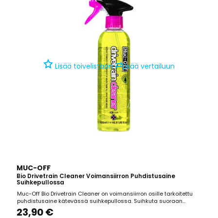
⇄
Lisää toivelistaan
Lisää vertailuun
MUC-OFF
Bio Drivetrain Cleaner Voimansiirron Puhdistusaine
Suihkepullossa
Muc-Off Bio Drivetrain Cleaner on voimansiirron osille tarkoitettu
puhdistusaine kätevässä suihkepullossa. Suihkuta suoraan
ketjuille tai käytä yhdessä X3 Dirty Chain Cleaner ketjupesurin
23,90 €
kanssa. Irrottaa lian ja rasvan tehokkaasti. Biohajoava. 500ml.