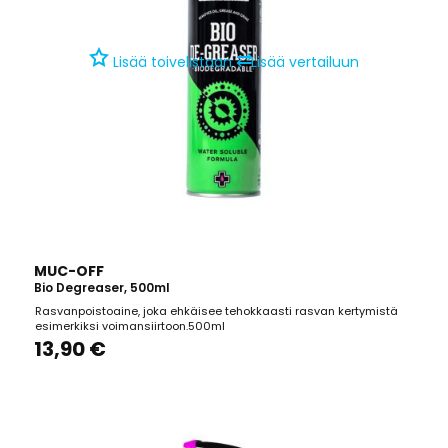
⇄
Lisää toivelistaan
Lisää vertailuun
MUC-OFF
Bio Degreaser, 500ml
Rasvanpoistoaine, joka ehkäisee tehokkaasti rasvan kertymistä
esimerkiksi voimansiirtoon.500ml
13,90 €