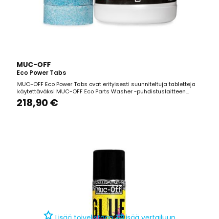
MUC-OFF
Eco Power Tabs
MUC-OFF Eco Power Tabs ovat erityisesti suunniteltuja tabletteja
käytettäväksi MUC-OFF Eco Parts Washer -puhdistuslaitteen
kanssa. Nämä tabletit sisältävät valikoituja mikro-organismeja ja
218,90 €
ravinteita, jotka ylläpitävät puhdistusliuoksen tehokkuutta ja
pidentävät sen käyttöikää. Lisäämällä yhden...
⇄
Lisää toivelistaan
Lisää vertailuun