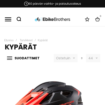
60 päivän vaihto- ja palautusoikeus
0
Toivelist
Kori
Etusivu
Tarvikkeet
Kypärät
KYPÄRÄT
SUODATTIMET
Ostetuin
44