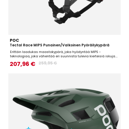
POC
Tectal Race MIPS Punainen/Valkoinen Pyöräilykypärä
Erittäin laadukas maastokypärä, joka hyödyntää MIPS -
teknologiaa, joka vähentää eri suunnista tulevia kierteisiä iskuja.
Todella hyvin suojaava maastokypärä, joka on lisäksi mukava,
207,96 €
259,95 €
kevyt sekä hyvin ilmastoitu.Tekniset tiedot: Aramid-kuituverkko, joka
auttaa kypärää säilyttämään muotonsa iskujen...