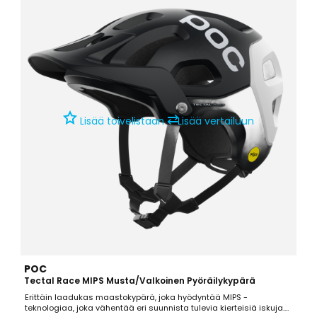
⇄
Lisää toivelistaan
Lisää vertailuun
POC
Tectal Race MIPS Musta/Valkoinen Pyöräilykypärä
Erittäin laadukas maastokypärä, joka hyödyntää MIPS -
teknologiaa, joka vähentää eri suunnista tulevia kierteisiä iskuja.