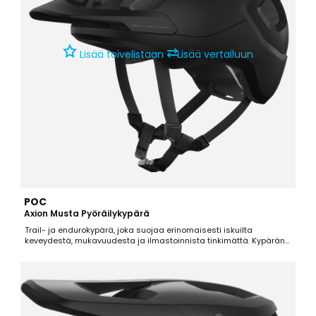
⇄
Lisää toivelistaan
Lisää vertailuun
POC
Axion Musta Pyöräilykypärä
Trail- ja endurokypärä, joka suojaa erinomaisesti iskuilta
keveydestä, mukavuudesta ja ilmastoinnista tinkimättä. Kypärän
saa säädettyä tarkasti istumaan käyttäjänsä päähän, joka
parantaa mukavuutta sekä istuvuutta.Tekniset tiedot:PC-kuori, joka
suojaa terävistä objekteista tulevilta iskuilta360°...