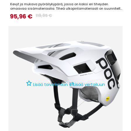
Kevyt ja mukava pyöräilykypärä, jossa on kaksi eri tiheyden
omaavaa sisämateriaalia. Tiheä ulkopintamateriaali on suunniteltu
suojaamaan teräviltä iskuilta, kun taas pehmeä sisämateriaali
95,96 €
119,95 €
joustaa iskujen aikana vähentäen iskun päähän kohdistuvaa
voimaa. Kypärä hyödyntää MIPS-teknologiaa suojaamaan...
⇄
Lisää toivelistaan
Lisää vertailuun