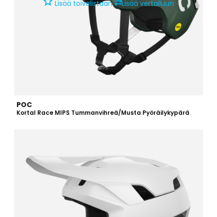
⇄
Lisää toivelistaan
Lisää vertailuun
POC
Kortal Race MIPS Tummanvihreä/Musta Pyöräilykypärä