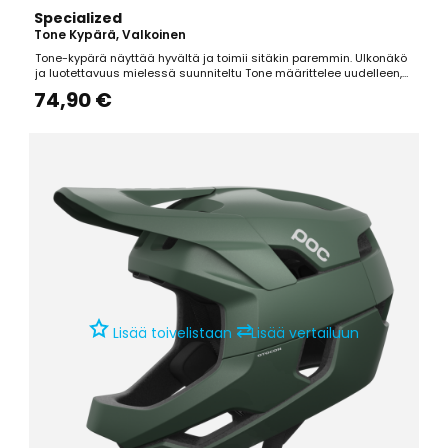
Specialized
Tone Kypärä, Valkoinen
Tone-kypärä näyttää hyvältä ja toimii sitäkin paremmin. Ulkonäkö
ja luotettavuus mielessä suunniteltu Tone määrittelee uudelleen,
millainen on toimiva pyöräilykypärä. Integroitu istuvuusjärjestelmä
74,90 €
Tri-fix -hihnan säädöllä tekee istuvuuden säädöstä ja matkaan
lähtemisestä helppoa. Sisäiset kanavat...
⇄
Lisää toivelistaan
Lisää vertailuun