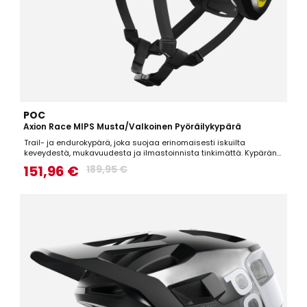
POC
Axion Race MIPS Musta/Valkoinen Pyöräilykypärä
Trail- ja endurokypärä, joka suojaa erinomaisesti iskuilta
keveydestä, mukavuudesta ja ilmastoinnista tinkimättä. Kypärän
saa säädettyä tarkasti istumaan käyttäjänsä päähän, joka
151,96 €
189,95 €
parantaa mukavuutta sekä istuvuutta.Tekniset tiedot:PC-kuori, joka
suojaa terävistä objekteista tulevilta iskuiltaMIPS,...