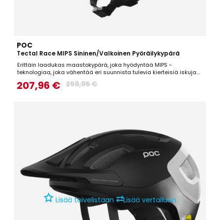
POC
Tectal Race MIPS Sininen/Valkoinen Pyöräilykypärä
Erittäin laadukas maastokypärä, joka hyödyntää MIPS -
teknologiaa, joka vähentää eri suunnista tulevia kierteisiä iskuja.
Todella hyvin suojaava maastokypärä, joka on lisäksi mukava,
207,96 €
259,95 €
kevyt sekä hyvin ilmastoitu.Tekniset tiedot: Aramid-kuituverkko, joka
auttaa kypärää säilyttämään muotonsa iskujen...
⇄
Lisää toivelistaan
Lisää vertailuun