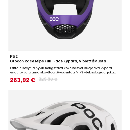
Poc
Otocon Race Mips Full-Face Kypärä, Violetti/Musta
Erittäin kevyt ja hyvin hengittävä koko kasvot suojaava kypärä
enduro- ja alamäkikäyttöön.Hyödyntää MIPS -teknologiaa, joka
suojaa tehokkaasti aivoja kaatumatilanteen aiheuttamaa
263,92 €
329,90 €
kiertoliikettä vastaan.Kypärässä on irrotettavat poskipehmusteet ja
irrotettava ristikko suun edessä, joten kypärää on...