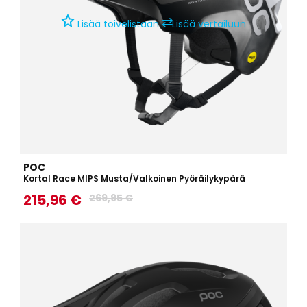
⇄
Lisää toivelistaan
Lisää vertailuun
POC
Kortal Race MIPS Musta/Valkoinen Pyöräilykypärä
215,96 €
269,95 €