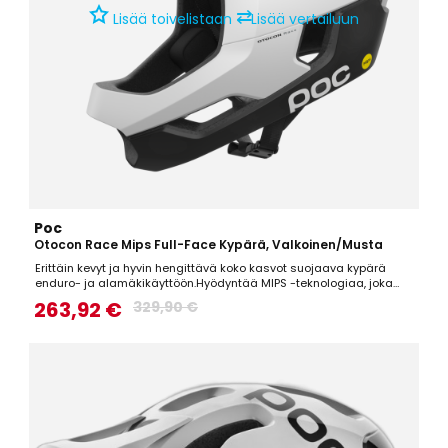
⇄
Lisää toivelistaan
Lisää vertailuun
Poc
Otocon Race Mips Full-Face Kypärä, Valkoinen/Musta
Erittäin kevyt ja hyvin hengittävä koko kasvot suojaava kypärä
enduro- ja alamäkikäyttöön.Hyödyntää MIPS -teknologiaa, joka
suojaa tehokkaasti aivoja kaatumatilanteen aiheuttamaa
263,92 €
329,90 €
kiertoliikettä vastaan.Kypärässä on irrotettavat poskipehmusteet ja
irrotettava ristikko suun edessä, joten kypärää on...