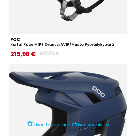
POC
Kortal Race MIPS Oranssi AVIP/Musta Pyöräilykypärä
215,96 €
269,95 €
⇄
Lisää toivelistaan
Lisää vertailuun