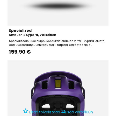
Specialized
Ambush 2 Kypärä, Valkoinen
Specializedin uusi huippulaadukas Ambush 2 trail-kypärä. Alusta
asti uudestaansuunniteltu malli tarjoaa korkeatasoisia
ominaisuuksia, kuten erinomaisen ilmastoinnin, modernin
159,90 €
muotoilun, hyvän istuvuuden ja pyöräilylasi-integraation.
Ominaisuudet: -Tarkka säädettävyys-Innovatiivinen ajolasien...
⇄
Lisää toivelistaan
Lisää vertailuun