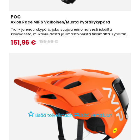
POC
Axion Race MIPS Valkoinen/Musta Pyöräilykypärä
Trail- ja endurokypärä, joka suojaa erinomaisesti iskuilta
keveydestä, mukavuudesta ja ilmastoinnista tinkimättä. Kypärän
saa säädettyä tarkasti istumaan käyttäjänsä päähän, joka
151,96 €
189,95 €
parantaa mukavuutta sekä istuvuutta.Tekniset tiedot:PC-kuori, joka
suojaa terävistä objekteista tulevilta iskuiltaMIPS,...
⇄
Lisää toivelistaan
Lisää vertailuun