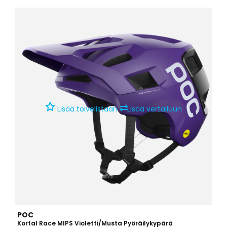
suojaa tehokkaasti aivoja kaatumatilanteen aiheuttamaa
kiertoliikettä vastaan.Kypärässä on irrotettavat poskipehmusteet ja
irrotettava ristikko suun edessä, joten kypärää on...
⇄
Lisää toivelistaan
Lisää vertailuun
POC
Kortal Race MIPS Violetti/Musta Pyöräilykypärä