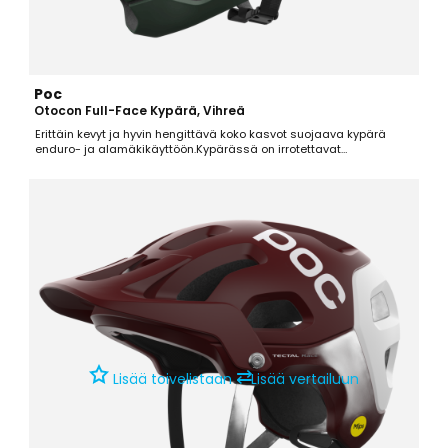
Poc
Otocon Full-Face Kypärä, Vihreä
Erittäin kevyt ja hyvin hengittävä koko kasvot suojaava kypärä
enduro- ja alamäkikäyttöön.Kypärässä on irrotettavat
poskipehmusteet ja irrotettava ristikko suun edessä, joten kypärää
on helppo muokata käyttötarkoitukseen sopivaksi.
⇄
Lisää toivelistaan
Lisää vertailuun