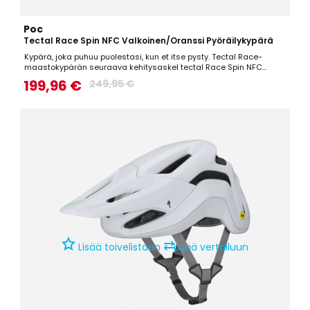
Poc
Tectal Race Spin NFC Valkoinen/oranssi Pyöräilykypärä
Kypärä, joka puhuu puolestasi, kun et itse pysty. Tectal Race-
maastokypärän seuraava kehitysaskel tectal Race Spin NFC
tarjoaa varmuutta siitä, että olet suojattuna ennen onnettomuutta,
199,96 €
249,95 €
sen aikana sekä sen jälkeen. twICEme® NFC- teknologian avulla
ensihoitajat saavat välittömästi selville kaikki...
⇄
Lisää toivelistaan
Lisää vertailuun