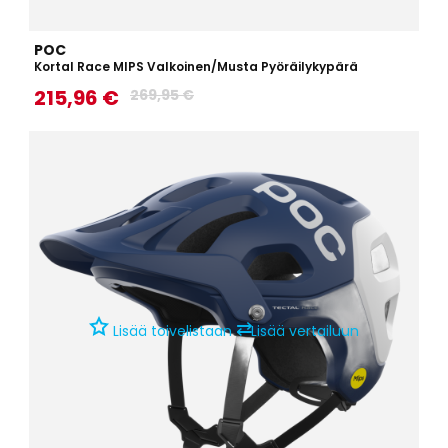
POC
Kortal Race MIPS Valkoinen/Musta Pyöräilykypärä
215,96 €
269,95 €
⇄
Lisää toivelistaan
Lisää vertailuun