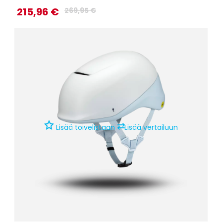
215,96 €
269,95 €
⇄
Lisää toivelistaan
Lisää vertailuun