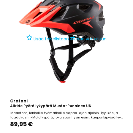
⇄
Lisää toivelistaan
Lisää vertailuun
Cratoni
Allride Pyöräilykypärä Musta-Punainen UNI
Maastoon, lenkeille, työmatkoille, vapaa-ajan ajoihin. Tyylikäs ja
laadukas In-Mold kypärä, joka sopii hyvin esim. kaupunkipyöräilyyn.
Hillitty muotoilu sopii hyvin peruspyöräilijälle. Edessä
89,95 €
hyönteisverkko. Kestävä ja helppokäyttöinen säätöpanta. Koko 53-
59 cm. Paino 270g. CE EN 1078 hyväksytty.