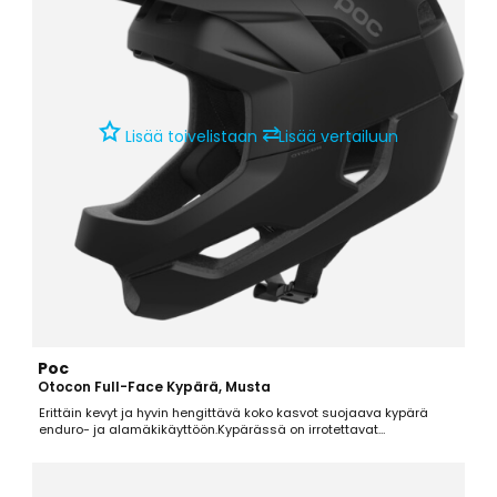
⇄
Lisää toivelistaan
Lisää vertailuun
Poc
Otocon Full-Face Kypärä, Musta
Erittäin kevyt ja hyvin hengittävä koko kasvot suojaava kypärä
enduro- ja alamäkikäyttöön.Kypärässä on irrotettavat
poskipehmusteet ja irrotettava ristikko suun edessä, joten kypärää
on helppo muokata käyttötarkoitukseen sopivaksi.