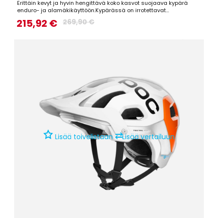
Erittäin kevyt ja hyvin hengittävä koko kasvot suojaava kypärä
enduro- ja alamäkikäyttöön.Kypärässä on irrotettavat
poskipehmusteet ja irrotettava ristikko suun edessä, joten kypärää
215,92 €
269,90 €
on helppo muokata käyttötarkoitukseen sopivaksi.
⇄
Lisää toivelistaan
Lisää vertailuun