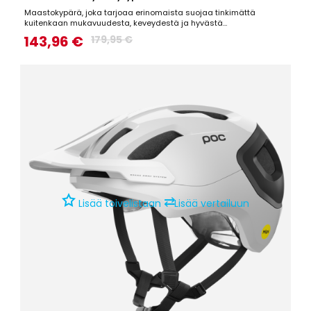
Maastokypärä, joka tarjoaa erinomaista suojaa tinkimättä
kuitenkaan mukavuudesta, keveydestä ja hyvästä
ilmastoinnista.Tekniset tiedot:PC-kuori, joka suojaa teräviltä
143,96 €
179,95 €
objekteiltaARAMID-kuituverkko, joka auttaa säilyttämään kypärän
muodon iskujen aikanaLaajennettu suojapinta-ala kypärän...
⇄
Lisää toivelistaan
Lisää vertailuun