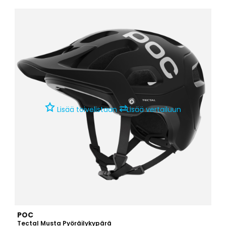
Todella hyvin suojaava maastokypärä, joka on lisäksi mukava,
kevyt sekä hyvin ilmastoitu.Tekniset tiedot: Aramid-kuituverkko, joka
auttaa kypärää säilyttämään muotonsa iskujen...
⇄
Lisää toivelistaan
Lisää vertailuun
POC
Tectal Musta Pyöräilykypärä