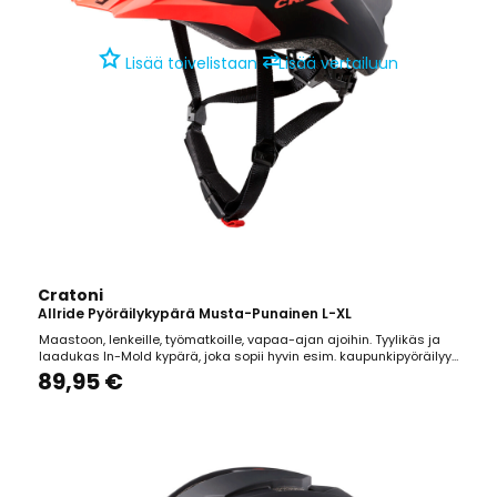
⇄
Lisää toivelistaan
Lisää vertailuun
Cratoni
Allride Pyöräilykypärä Musta-Punainen L-XL
Maastoon, lenkeille, työmatkoille, vapaa-ajan ajoihin. Tyylikäs ja
laadukas In-Mold kypärä, joka sopii hyvin esim. kaupunkipyöräilyyn.
Hillitty muotoilu sopii hyvin peruspyöräilijälle. Edessä
89,95 €
hyönteisverkko. Kestävä ja helppokäyttöinen säätöpanta. Koko 57-
62 cm. Paino 270g. CE EN 1078 hyväksytty.