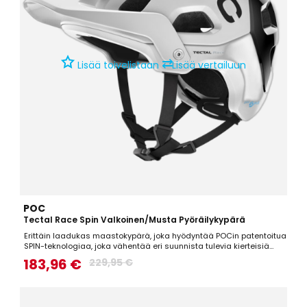
⇄
Lisää toivelistaan
Lisää vertailuun
POC
Tectal Race Spin Valkoinen/Musta Pyöräilykypärä
Erittäin laadukas maastokypärä, joka hyödyntää POCin patentoitua
SPIN-teknologiaa, joka vähentää eri suunnista tulevia kierteisiä
iskuja. Todella hyvin suojaava maastokypärä, joka on lisäksi
183,96 €
229,95 €
mukava, kevyt sekä hyvin ilmastoitu.Tekniset tiedot: Aramid-
kuituverkko, joka auttaa kypärää säilyttämään...