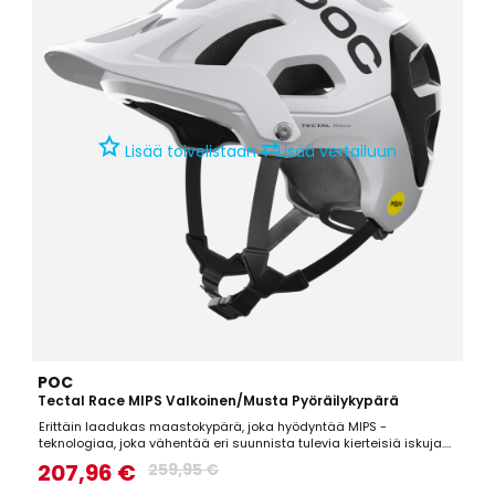
⇄
Lisää toivelistaan
Lisää vertailuun
POC
Tectal Race MIPS Valkoinen/Musta Pyöräilykypärä
Erittäin laadukas maastokypärä, joka hyödyntää MIPS -
teknologiaa, joka vähentää eri suunnista tulevia kierteisiä iskuja.
Todella hyvin suojaava maastokypärä, joka on lisäksi mukava,
207,96 €
259,95 €
kevyt sekä hyvin ilmastoitu.Tekniset tiedot: Aramid-kuituverkko, joka
auttaa kypärää säilyttämään muotonsa iskujen...