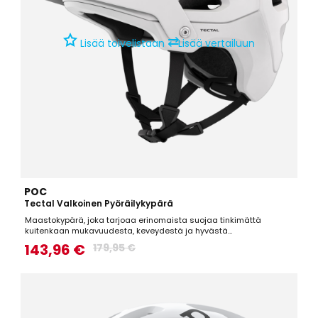
⇄
Lisää toivelistaan
Lisää vertailuun
POC
Tectal Valkoinen Pyöräilykypärä
Maastokypärä, joka tarjoaa erinomaista suojaa tinkimättä
kuitenkaan mukavuudesta, keveydestä ja hyvästä
ilmastoinnista.Tekniset tiedot:PC-kuori, joka suojaa teräviltä
143,96 €
179,95 €
objekteiltaARAMID-kuituverkko, joka auttaa säilyttämään kypärän
muodon iskujen aikanaLaajennettu suojapinta-ala kypärän...