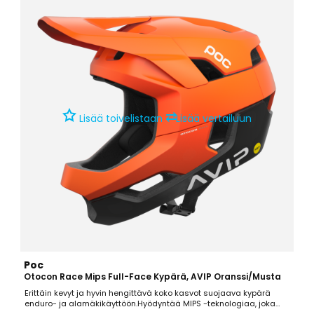
⇄
Lisää toivelistaan
Lisää vertailuun
Poc
Otocon Race Mips Full-Face Kypärä, AVIP Oranssi/Musta
Erittäin kevyt ja hyvin hengittävä koko kasvot suojaava kypärä
enduro- ja alamäkikäyttöön.Hyödyntää MIPS -teknologiaa, joka