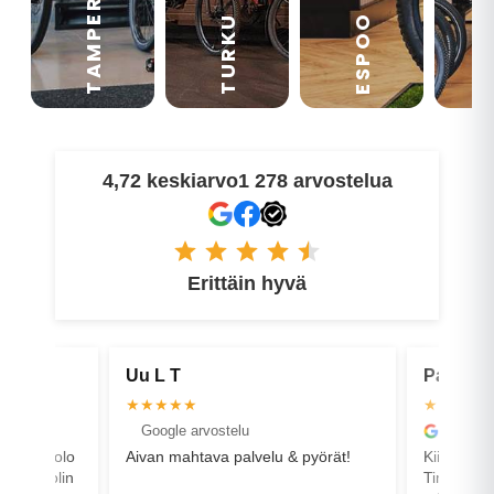
TAMPERE
VA
ESPOO
TURKU
4,72 keskiarvo
1 278 arvostelua
Erittäin hyvä
Pasi U
Virve
★★★★★
★★★
Google arvostelu
Face
u & pyörät!
Kiitos paljon hienosta arvostelusta
Hienoa
Timo! Hienoa kuulla, että kaikki sujui
pyydet