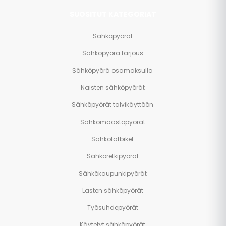
SUOSITUT KATEGORIAT
Sähköpyörät
Sähköpyörä tarjous
Sähköpyörä osamaksulla
Naisten sähköpyörät
Sähköpyörät talvikäyttöön
Sähkömaastopyörät
Sähköfatbiket
Sähköretkipyörät
Sähkökaupunkipyörät
Lasten sähköpyörät
Työsuhdepyörät
Käytetyt sähköpyörät