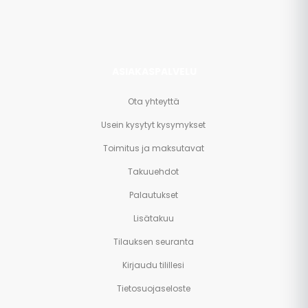
muuta.
ASIAKASPALVELU
Ota yhteyttä
Usein kysytyt kysymykset
Toimitus ja maksutavat
Takuuehdot
Palautukset
Lisätakuu
Tilauksen seuranta
Kirjaudu tilillesi
Tietosuojaseloste