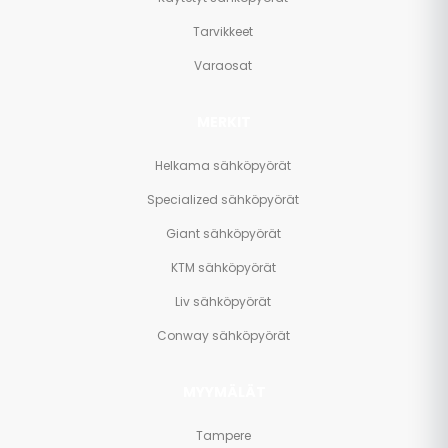
Tarvikkeet
Varaosat
MERKIT
Helkama sähköpyörät
Specialized sähköpyörät
Giant sähköpyörät
KTM sähköpyörät
Liv sähköpyörät
Conway sähköpyörät
MYYMÄLÄT
Tampere