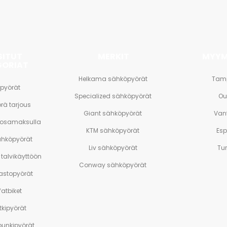
SITUT
MERKIT
MYYM
GORIAT
Helkama sähköpyörät
Tam
pyörät
Specialized sähköpyörät
Ou
rä tarjous
Giant sähköpyörät
Van
 osamaksulla
KTM sähköpyörät
Es
ähköpyörät
Liv sähköpyörät
Tu
talvikäyttöön
Conway sähköpyörät
stopyörät
atbiket
tkipyörät
unkipyörät