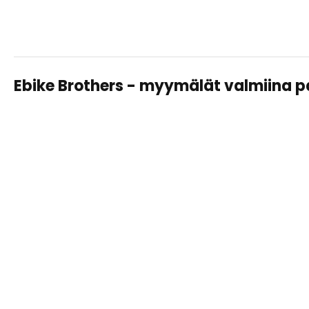
Ebike Brothers - myymälät valmiina 
TAMPERE LAHDESJÄRVI
Sähköpyörät, huollot ja varusteet – saman katon alta
helposti ja asiantuntevasti.
Näytä
tiedot