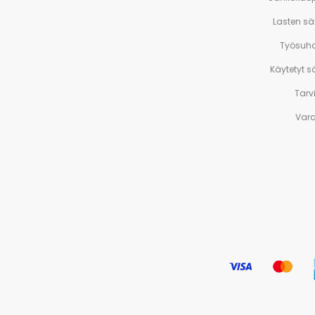
Lasten s
Työsuh
Käytetyt 
Tarv
Var