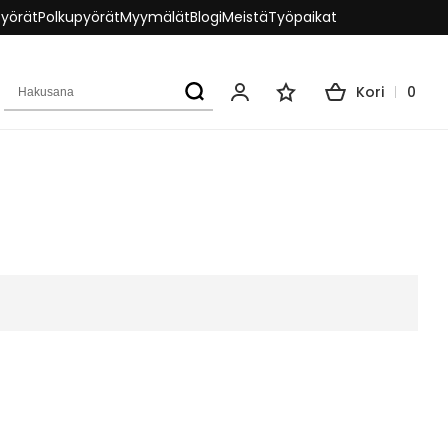
pyörät
Polkupyörät
Myymälät
Blogi
Meistä
Työpaikat
Hakusana
Kori
0
Oma tili
Toivelista