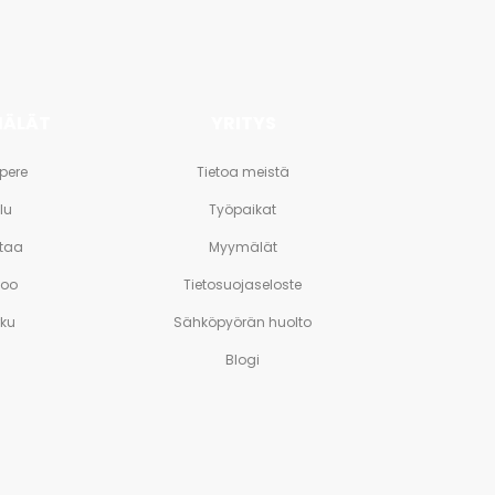
ÄLÄT
YRITYS
pere
Tietoa meistä
lu
Työpaikat
taa
Myymälät
poo
Tietosuojaseloste
rku
Sähköpyörän huolto
Blogi