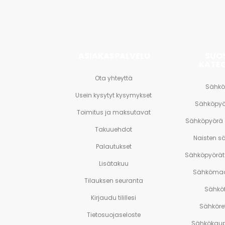
paljon
muuta.
ASIAKASPALVELU
SUO
KATE
Ota yhteyttä
Sähkö
Usein kysytyt kysymykset
Sähköpyö
Toimitus ja maksutavat
Sähköpyörä
Takuuehdot
Naisten s
Palautukset
Sähköpyörät 
Lisätakuu
Sähkömaa
Tilauksen seuranta
Sähköf
Kirjaudu tilillesi
Sähköre
Tietosuojaseloste
Sähkökaup