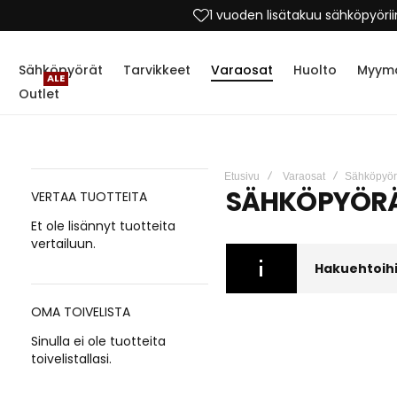
1 vuoden lisätakuu sähköpyörii
Sähköpyörät
Tarvikkeet
Varaosat
Huolto
Myymä
ALE
Outlet
Etusivu
Varaosat
Sähköpyör
SÄHKÖPYÖR
VERTAA TUOTTEITA
Et ole lisännyt tuotteita
vertailuun.
Hakuehtoihin
OMA TOIVELISTA
Sinulla ei ole tuotteita
toivelistallasi.