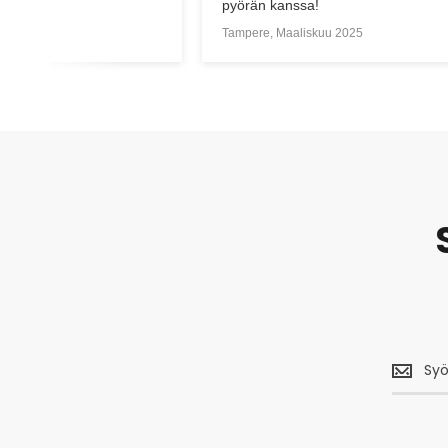
pyörän kanssa!
u 2024
Tampere, Maaliskuu 2025
Saa
uusimm
tarjouks
<br>
ja