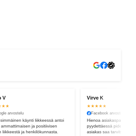
VANTAA
OULU
o V
Virve K
★★★
★★★★★
gle arvostelu
Facebook arvostelu
simmäinen käynti liikkeessä antoi
Hienoa asiakaspalvelua.
 ammattimaisen ja positiivisen
pyydettäessä pidetään huo
 liikkeestä ja henkilökunnasta.
asiakas saa tarvitsemans