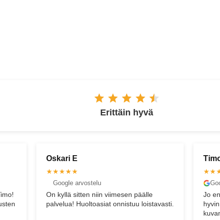
ESPOO
Erittäin hyvä
Oskari E
Tim
★★★★★
★★
Google arvostelu
Goo
Timo!
On kyllä sitten niin viimesen päälle
Jo en
tusten
palvelua! Huoltoasiat onnistuu loistavasti.
hyvin
kuvan