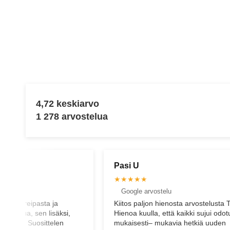
4,72 keskiarvo
1 278 arvostelua
Pasi U
★★★★★
elu
Google arvostelu
ntevaa, reipasta ja
Kiitos paljon hienosta arvostelusta 
 palvelua, sen lisäksi,
Hienoa kuulla, että kaikki sujui odo
at hyviä. Suosittelen
mukaisesti– mukavia hetkiä uuden