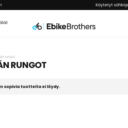
n
Käytetyt sähkö
lät
än rungot
ÄN RUNGOT
 sopivia tuotteita ei löydy.