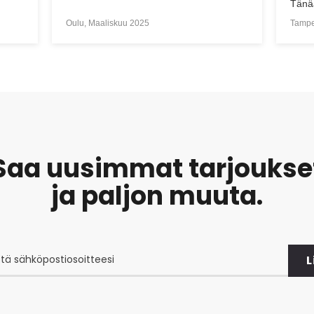
Tänä
mukaa
Oulu, Maaliskuu 2025
Tampe
tuott
Saa uusimmat tarjoukse
ja paljon muuta.
L
at
et