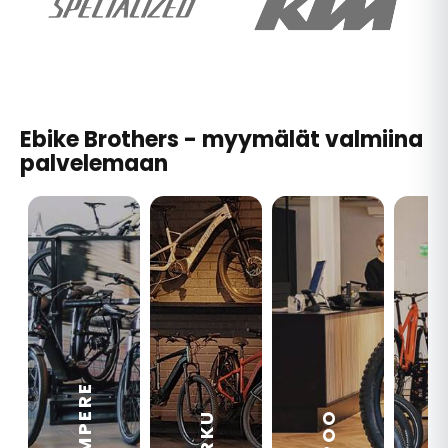
Ebike Brothers - myymälät valmiina
palvelemaan
TAMPERE
VA
ESPOO
TURKU