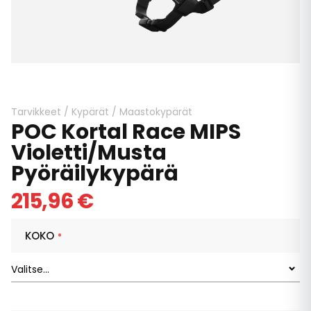
Skip
to
the
beginning
Tarvikkeet
/
Kypärät
/
Maastokypärät
POC Kortal Race MIPS
of
the
Violetti/Musta
images
Pyöräilykypärä
gallery
215,96 €
KOKO