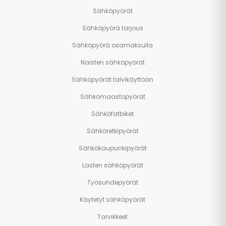
Sähköpyörät
Sähköpyörä tarjous
Sähköpyörä osamaksulla
Naisten sähköpyörät
Sähköpyörät talvikäyttöön
Sähkömaastopyörät
Sähköfatbiket
Sähköretkipyörät
Sähkökaupunkipyörät
Lasten sähköpyörät
Työsuhdepyörät
Käytetyt sähköpyörät
Tarvikkeet