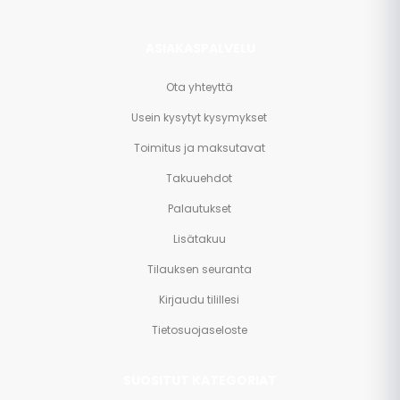
ASIAKASPALVELU
Ota yhteyttä
Usein kysytyt kysymykset
Toimitus ja maksutavat
Takuuehdot
Palautukset
Lisätakuu
Tilauksen seuranta
Kirjaudu tilillesi
Tietosuojaseloste
SUOSITUT KATEGORIAT