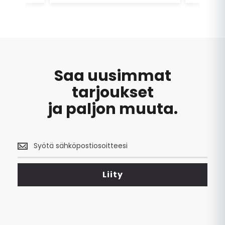
samalla 
Asiallist
yhteyden
Saa uusimmat
tarjoukset
ja paljon muuta.
Saa
uusimmat
tarjoukset
<br>
Liity
ja
paljon
muuta.