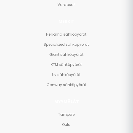
Varaosat
MERKIT
Helkama sähköpyörät
Specialized sähköpyörät
Giant sähköpyörät
KTM sähköpyörät
Liv sähköpyörät
Conway sähköpyörät
MYYMÄLÄT
Tampere
Oulu