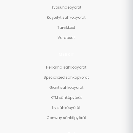
Työsuhdepyörät
Käytetyt sähköpyörät
Tarvikkeet
Varaosat
MERKIT
Helkama sähköpyörät
Specialized sähköpyörät
Giant sähköpyörät
KTM sähköpyörät
Liv sähköpyörät
Conway sähköpyörät