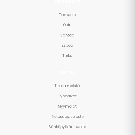
MYYMÄLÄT
Tampere
Oulu
Vantaa
Espoo
Turku
YRITYS
Tietoa meistä
Työpaikat
Myymälät
Tietosuojaseloste
Sähköpyörän huolto