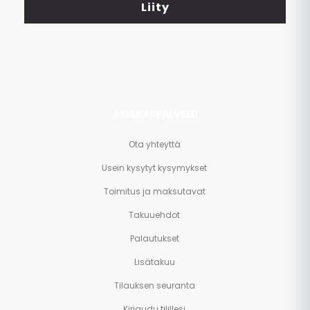
<br>
Liity
ja
paljon
muuta.
ASIAKASPALVELU
Ota yhteyttä
Usein kysytyt kysymykset
Toimitus ja maksutavat
Takuuehdot
Palautukset
Lisätakuu
Tilauksen seuranta
Kirjaudu tilillesi