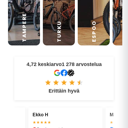
TAMPERE
VA
ESPOO
TURKU
4,72 keskiarvo
1 278 arvostelua
Erittäin hyvä
Ekko H
Matti-Ka
★★★★★
★★★★