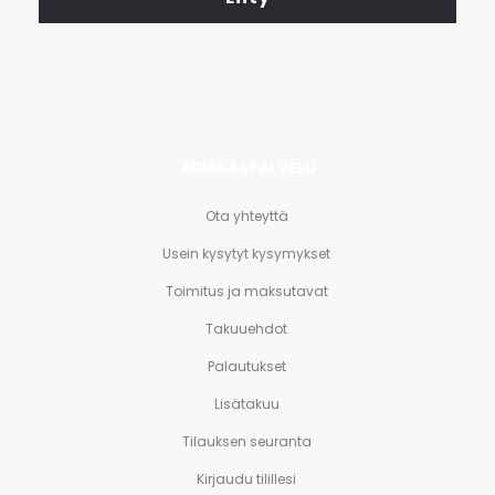
ja
paljon
muuta.
ASIAKASPALVELU
Ota yhteyttä
Usein kysytyt kysymykset
Toimitus ja maksutavat
Takuuehdot
Palautukset
Lisätakuu
Tilauksen seuranta
Kirjaudu tilillesi