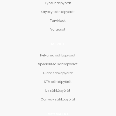
Työsuhdepyörät
Käytetyt sähköpyörät
Tarvikkeet
Varaosat
MERKIT
Helkama sähköpyörät
Specialized sähköpyörät
Giant sähköpyörät
KTM sähköpyörät
Liv sähköpyörät
Conway sähköpyörät
MYYMÄLÄT