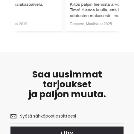
elu.
Kiitos paljon hienosta arvostelusta
Hienoa as
Timo! Hienoa kuulla, että kaikki sujui
pyydettäes
odotusten mukaisesti– mukavia
asiakas s
hetkiä uuden pyörän kanssa!
Tampere, Maaliskuu 2025
Helsinki, 
Saa uusimmat
tarjoukset
ja paljon muuta.
Saa
uusimmat
tarjoukset
<br>
Liity