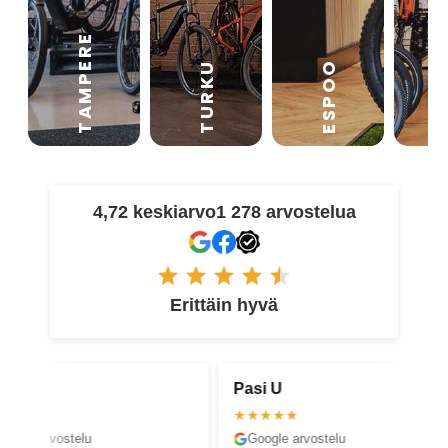
TAMPERE
VA
ESPOO
TURKU
4,72 keskiarvo
1 278 arvostelua
Erittäin hyvä
Pasi U
Virve K
★★★★★
★★★★
Google arvostelu
Faceboo