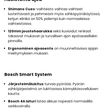
Shimano Cues
-vaihteisto vaihtaa vaihteet
luotettavasti ja pehmeästi myös sähköpyöräkäytössä,
ketjun elinikä on 50% pidempi kuin normaaleissa
vaihteistoissa.
120mm joustohaarukka
sekä kuvioidut renkaat
takaavat mukavan ja turvallisen ajon epätasaisillakin
pinnoilla.
Ergonominen ajoasento
on muunneltavissa ajajan
mieltymyksien mukaan.
Bosch Smart System
Järjestelmälukitus
turvaa pyörääsi. Pyörän
sähköjärjestelmä on lukittavissa kännykkäsovelluksen
kautta.
Bosch 4A laturi
lataa akkusi nopeasti normaalilla
verkkovirralla.