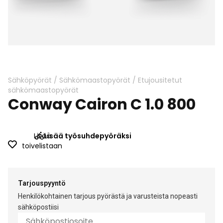
Skip
to
the
beginning
Sähköpyörät
/
Sähkömaastopyörät
/
Etujousitetut
of
sähkömaastopyörät
Conway Cairon C 1.0 800
the
images
gallery
Lisää
Lisää työsuhdepyöräksi
toivelistaan
Tarjouspyyntö
Henkilökohtainen tarjous pyörästä ja varusteista nopeasti
sähköpostiisi