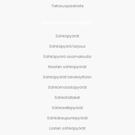
Tietosuojaseloste
SUOSITUT KATEGORIAT
Sähköpyörät
Sähköpyörä tarjous
Sähköpyörä osamaksulla
Naisten sähköpyörät
Sähköpyörät talvikäyttöön
Sähkömaastopyörät
Sähköfatbiket
Sähköretkipyörät
Sähkökaupunkipyörät
Lasten sähköpyörät