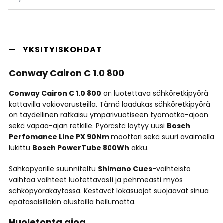
YKSITYISKOHDAT
Conway Cairon C 1.0 800
Conway Cairon C 1.0 800
on luotettava sähköretkipyörä
kattavilla vakiovarusteilla. Tämä laadukas sähköretkipyörä
on täydellinen ratkaisu ympärivuotiseen työmatka-ajoon
sekä vapaa-ajan retkille. Pyörästä löytyy uusi
Bosch
Perfomance Line PX 90Nm
moottori sekä suuri avaimella
lukittu
Bosch PowerTube 800Wh
akku.
Sähköpyörille suunniteltu
Shimano Cues
-vaihteisto
vaihtaa vaihteet luotettavasti ja pehmeästi myös
sähköpyöräkäytössä. Kestävät lokasuojat suojaavat sinua
epätasaisillakin alustoilla heilumatta.
Huoletonta ajoa