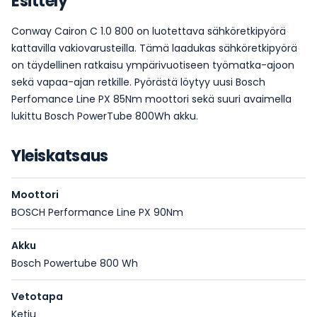
Esittely
Conway Cairon C 1.0 800 on luotettava sähköretkipyörä
kattavilla vakiovarusteilla. Tämä laadukas sähköretkipyörä
on täydellinen ratkaisu ympärivuotiseen työmatka-ajoon
sekä vapaa-ajan retkille. Pyörästä löytyy uusi Bosch
Perfomance Line PX 85Nm moottori sekä suuri avaimella
lukittu Bosch PowerTube 800Wh akku.
Yleiskatsaus
Moottori
BOSCH Performance Line PX 90Nm
Akku
Bosch Powertube 800 Wh
Vetotapa
Ketju