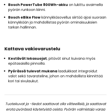
Bosch PowerTube 800Wh-akku
on lukittu avaimella
pyörän runkoon kiinni.
Bosch eBike Flow
kännykkäsovellus siirtää ajosi suoraan
kännykkään ja mahdollistaa pyörän ominaisuuksien
tarkan hallinnan.
Kattava vakiovarustelu
Kestävät lokasuojat
, pitävät sinut kuivana myös
epätasaisilla pinnoilla.
Pyörässä tulevat mukana
laadukkaat integroidut
valot sekä tavarateline, johon on mahdollista kiinnittää
kori tai sivulaukut.
Tuotekuvat ja -tiedot saattavat olla viitteellisiä, ja saattavat
erota pyörässä käytetyistä osista. Pyörän valmistaja varaa