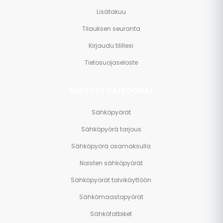
Lisätakuu
Tilauksen seuranta
Kirjaudu tilillesi
Tietosuojaseloste
SUOSITUT KATEGORIAT
Sähköpyörät
Sähköpyörä tarjous
Sähköpyörä osamaksulla
Naisten sähköpyörät
Sähköpyörät talvikäyttöön
Sähkömaastopyörät
Sähköfatbiket