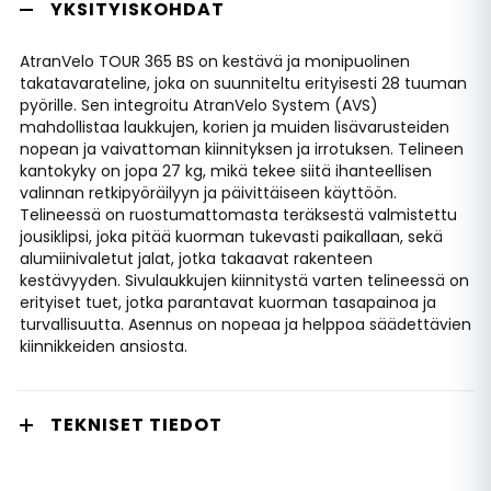
YKSITYISKOHDAT
AtranVelo TOUR 365 BS on kestävä ja monipuolinen
takatavarateline, joka on suunniteltu erityisesti 28 tuuman
pyörille. Sen integroitu AtranVelo System (AVS)
mahdollistaa laukkujen, korien ja muiden lisävarusteiden
nopean ja vaivattoman kiinnityksen ja irrotuksen. Telineen
kantokyky on jopa 27 kg, mikä tekee siitä ihanteellisen
valinnan retkipyöräilyyn ja päivittäiseen käyttöön.
Telineessä on ruostumattomasta teräksestä valmistettu
jousiklipsi, joka pitää kuorman tukevasti paikallaan, sekä
alumiinivaletut jalat, jotka takaavat rakenteen
kestävyyden. Sivulaukkujen kiinnitystä varten telineessä on
erityiset tuet, jotka parantavat kuorman tasapainoa ja
turvallisuutta. Asennus on nopeaa ja helppoa säädettävien
kiinnikkeiden ansiosta.
TEKNISET TIEDOT