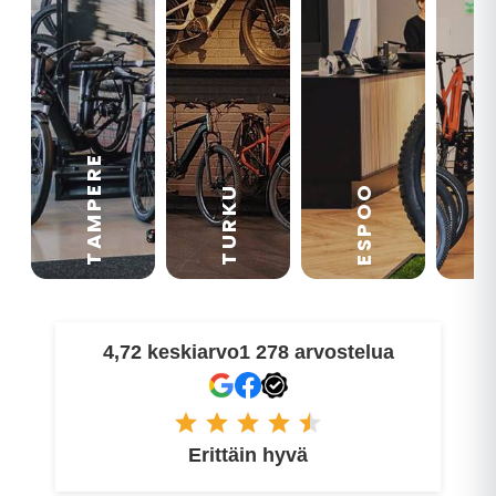
TAMPERE
VA
ESPOO
TURKU
4,72 keskiarvo
1 278 arvostelua
Erittäin hyvä