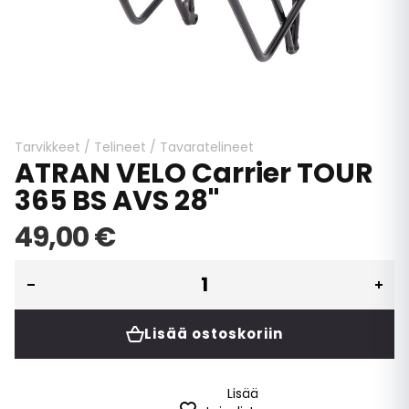
Skip
to
the
beginning
Tarvikkeet
/
Telineet
/
Tavaratelineet
ATRAN VELO Carrier TOUR
of
the
365 BS AVS 28''
images
gallery
49,00 €
Lisää ostoskoriin
Lisää