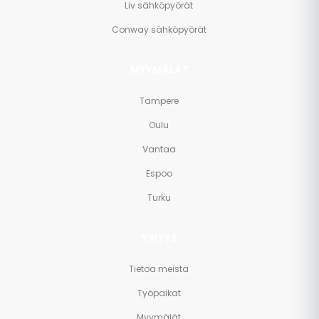
Liv sähköpyörät
Conway sähköpyörät
MYYMÄLÄT
Tampere
Oulu
Vantaa
Espoo
Turku
YRITYS
Tietoa meistä
Työpaikat
Myymälät