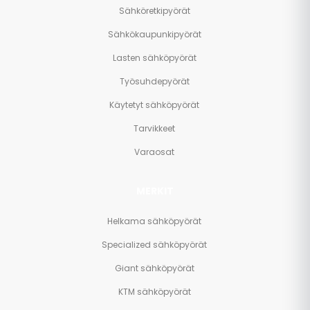
Sähköretkipyörät
Sähkökaupunkipyörät
Lasten sähköpyörät
Työsuhdepyörät
Käytetyt sähköpyörät
Tarvikkeet
Varaosat
MERKIT
Helkama sähköpyörät
Specialized sähköpyörät
Giant sähköpyörät
KTM sähköpyörät