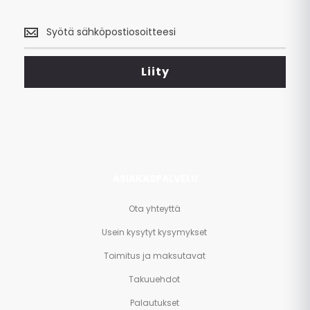
Saa
uusimmat
tarjoukset
<br>
Liity
ja
paljon
muuta.
ASIAKASPALVELU
Ota yhteyttä
Usein kysytyt kysymykset
Toimitus ja maksutavat
Takuuehdot
Palautukset