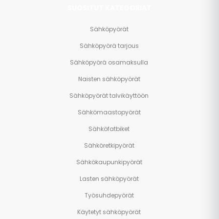
SUOSITUT KATEGORIAT
Sähköpyörät
Sähköpyörä tarjous
Sähköpyörä osamaksulla
Naisten sähköpyörät
Sähköpyörät talvikäyttöön
Sähkömaastopyörät
Sähköfatbiket
Sähköretkipyörät
Sähkökaupunkipyörät
Lasten sähköpyörät
Työsuhdepyörät
Käytetyt sähköpyörät