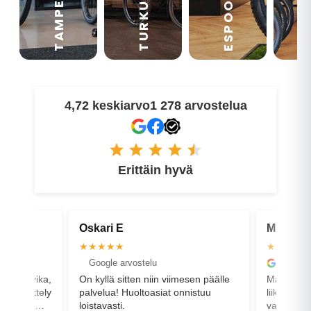
TAMPERE
VA
ESPOO
TURKU
4,72 keskiarvo
1 278 arvostelua
Erittäin hyvä
Mikko T
Minna 
★★★★★
★★★★
Google arvostelu
Google 
mesen päälle
Mahtavaa palvelua! Ennen
Huippu pa
nnistuu
liikkeessä käyntiä viesteihini
kysymyksi
vastattiin nopeasti ja
liikkeell