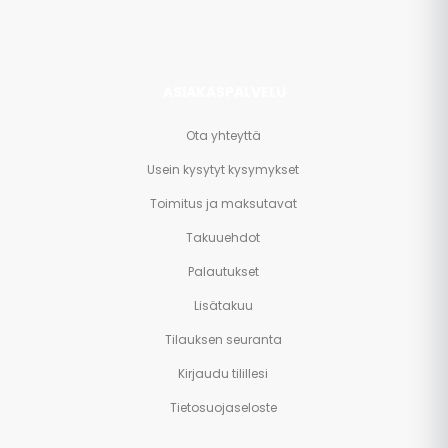
ASIAKASPALVELU
Ota yhteyttä
Usein kysytyt kysymykset
Toimitus ja maksutavat
Takuuehdot
Palautukset
Lisätakuu
Tilauksen seuranta
Kirjaudu tilillesi
Tietosuojaseloste