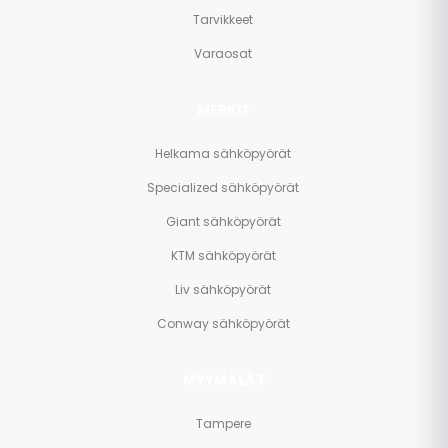
Tarvikkeet
Varaosat
MERKIT
Helkama sähköpyörät
Specialized sähköpyörät
Giant sähköpyörät
KTM sähköpyörät
Liv sähköpyörät
Conway sähköpyörät
MYYMÄLÄT
Tampere