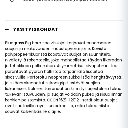
YKSITYISKOHDAT
Bluegrass Big Horn -polvisuojat tarjoavat erinomaisen
suojan ja mukavuuden maastopyöräilijöille. Kovista
polypropeenikuorista koostuvat suojat on suunniteltu
nivelletyllä rakenteella, joka mahdollistaa täyden liikeradan
ja tehokkaan polkemisen. Asymmetriset sivupehmusteet
parantavat pyörän hallintaa tarjoamalla lisäpitoa
sisäsivuille. Perforoitu neopreenisukka lisää hengittävyyttä,
ja sisäänrakennetut silikonigripit estävät suojien
liukumisen. Kolmen tarranauhan kiinnitysjärjestelmä takaa
tukevan istuvuuden, ja suojat voidaan pukea ja riisua ilman
kenkien poistamista. CE EN 1621-1:2012 -sertifioidut suojat
ovat saatavilla myös juniorikoossa, mikä tekee niistä
sopivat kaikenikäisille ajajille.