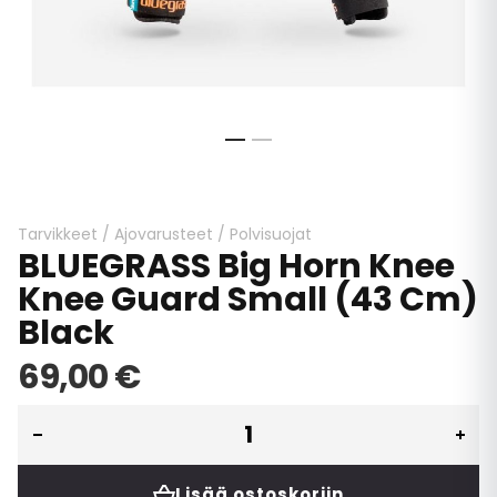
Skip
to
the
beginning
Tarvikkeet
/
Ajovarusteet
/
Polvisuojat
BLUEGRASS Big Horn Knee
of
the
Knee Guard Small (43 Cm)
images
Black
gallery
69,00 €
Lisää ostoskoriin