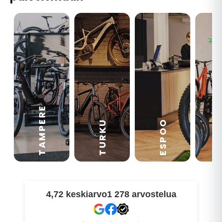
TAMPERE
VA
ESPOO
TURKU
4,72 keskiarvo
1 278 arvostelua