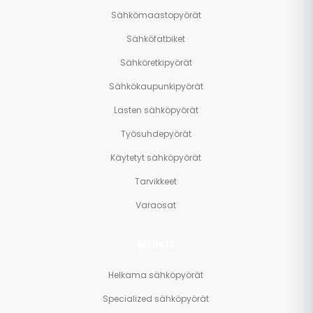
Sähkömaastopyörät
Sähköfatbiket
Sähköretkipyörät
Sähkökaupunkipyörät
Lasten sähköpyörät
Työsuhdepyörät
Käytetyt sähköpyörät
Tarvikkeet
Varaosat
MERKIT
Helkama sähköpyörät
Specialized sähköpyörät