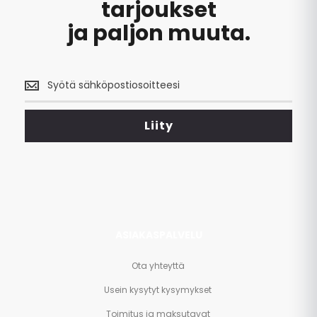
tarjoukset
ja paljon muuta.
Saa
uusimmat
tarjoukset
<br>
Liity
ja
paljon
muuta.
ASIAKASPALVELU
Ota yhteyttä
Usein kysytyt kysymykset
Toimitus ja maksutavat