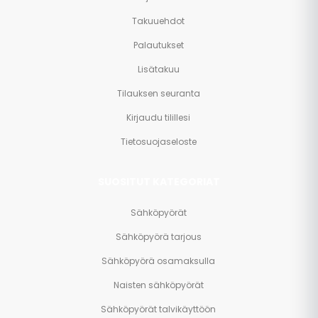
Takuuehdot
Palautukset
Lisätakuu
Tilauksen seuranta
Kirjaudu tilillesi
Tietosuojaseloste
SUOSITUT KATEGORIAT
Sähköpyörät
Sähköpyörä tarjous
Sähköpyörä osamaksulla
Naisten sähköpyörät
Sähköpyörät talvikäyttöön