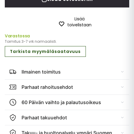
Lisää
toivelistaan
Varastossa
Toimitus 3-7 vrk normaalisti.
Tarkista myymäläsaatavuus
Ilmainen toimitus
Parhaat rahoitusehdot
60 Päivän vaihto ja palautusoikeus
Parhaat takuuehdot
Takuu- ja huoltopalvelu ympäri Suomen