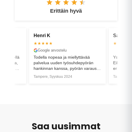
Erittäin hyvä
Henri K
Sanna T
★★★★★
★★★★
Google arvostelu
Google a
lä, lähellä
Todella nopeaa ja miellyttävää
Ystävällis
ä Saksasta,
palvelua uuden työsuhdepyörän
Eilen haet
 satasen
hankinnan kanssa, pyörän varaus
erittäin ty
ten akku
onnistui jo etukäteen ja pyörä
olen!
Tampere, Syyskuu 2024
Tampere, S
000e), ajoin
hoidettiin postitukseen todella
 jatkoin
nopeasti.
kuu oli
Saa uusimmat