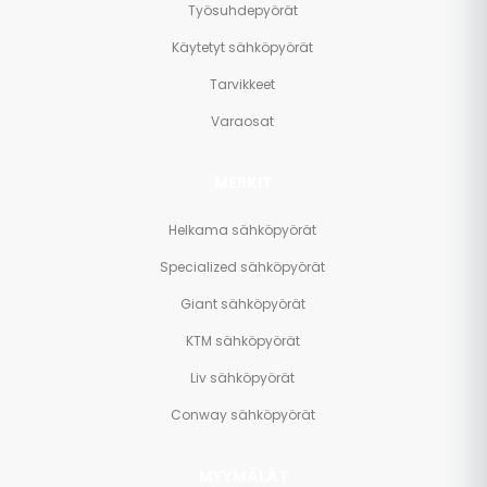
Työsuhdepyörät
Käytetyt sähköpyörät
Tarvikkeet
Varaosat
MERKIT
Helkama sähköpyörät
Specialized sähköpyörät
Giant sähköpyörät
KTM sähköpyörät
Liv sähköpyörät
Conway sähköpyörät
MYYMÄLÄT