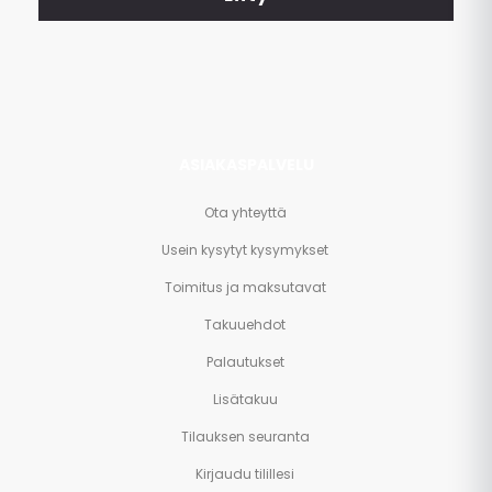
ja
paljon
muuta.
ASIAKASPALVELU
Ota yhteyttä
Usein kysytyt kysymykset
Toimitus ja maksutavat
Takuuehdot
Palautukset
Lisätakuu
Tilauksen seuranta
Kirjaudu tilillesi