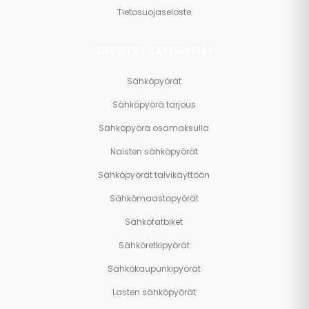
Tietosuojaseloste
SUOSITUT KATEGORIAT
Sähköpyörät
Sähköpyörä tarjous
Sähköpyörä osamaksulla
Naisten sähköpyörät
Sähköpyörät talvikäyttöön
Sähkömaastopyörät
Sähköfatbiket
Sähköretkipyörät
Sähkökaupunkipyörät
Lasten sähköpyörät