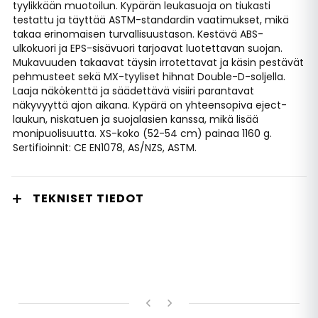
tyylikkään muotoilun. Kypärän leukasuoja on tiukasti
testattu ja täyttää ASTM-standardin vaatimukset, mikä
takaa erinomaisen turvallisuustason. Kestävä ABS-
ulkokuori ja EPS-sisävuori tarjoavat luotettavan suojan.
Mukavuuden takaavat täysin irrotettavat ja käsin pestävät
pehmusteet sekä MX-tyyliset hihnat Double-D-soljella.
Laaja näkökenttä ja säädettävä visiiri parantavat
näkyvyyttä ajon aikana. Kypärä on yhteensopiva eject-
laukun, niskatuen ja suojalasien kanssa, mikä lisää
monipuolisuutta. XS-koko (52-54 cm) painaa 1160 g.
Sertifioinnit: CE EN1078, AS/NZS, ASTM.
TEKNISET TIEDOT