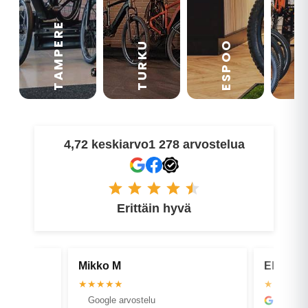
TAMPERE
VA
ESPOO
TURKU
4,72 keskiarvo
1 278 arvostelua
Erittäin hyvä
Ekko H
Tero P
★★★★★
★★★
Google arvostelu
Faceb