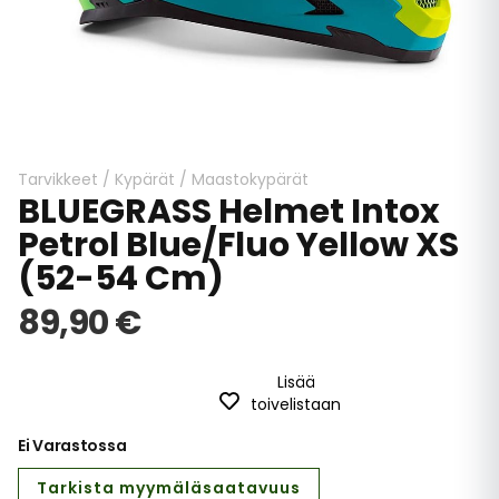
Skip
to
the
beginning
Tarvikkeet
/
Kypärät
/
Maastokypärät
BLUEGRASS Helmet Intox
of
the
Petrol Blue/Fluo Yellow XS
images
(52-54 Cm)
gallery
89,90 €
Lisää
toivelistaan
Ei Varastossa
Tarkista myymäläsaatavuus