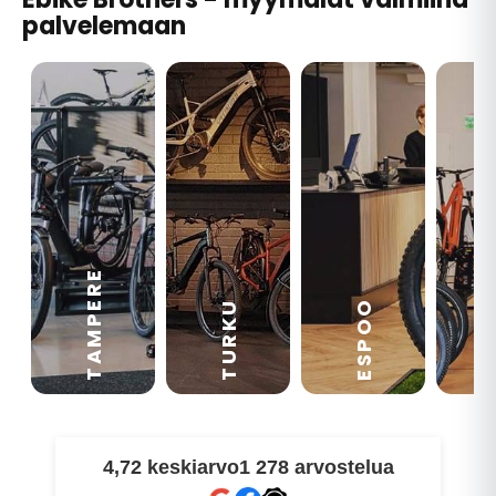
palvelemaan
TAMPERE
VA
ESPOO
TURKU
4,72 keskiarvo
1 278 arvostelua