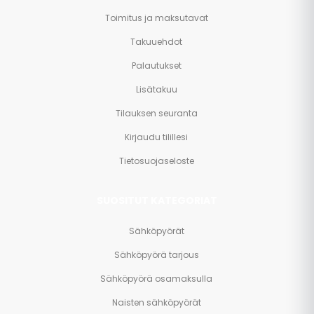
Toimitus ja maksutavat
Takuuehdot
Palautukset
Lisätakuu
Tilauksen seuranta
Kirjaudu tilillesi
Tietosuojaseloste
SUOSITUT KATEGORIAT
Sähköpyörät
Sähköpyörä tarjous
Sähköpyörä osamaksulla
Naisten sähköpyörät