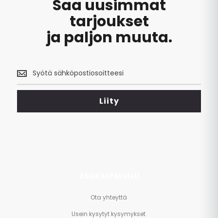
Saa uusimmat
tarjoukset
ja paljon muuta.
Saa
uusimmat
tarjoukset
<br>
Liity
ja
paljon
muuta.
ASIAKASPALVELU
Ota yhteyttä
Usein kysytyt kysymykset