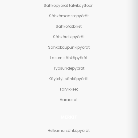
Sähköpyörät talvikäyttöön
Sähkömaastopyörät
Sähköfatbiket
Sähköretkipyörät
Sähkökaupunkipyörät
Lasten sähköpyörät
Työsuhdepyörät
Käytetyt sähköpyörät
Tarvikkeet
Varaosat
MERKIT
Helkama sähköpyörät