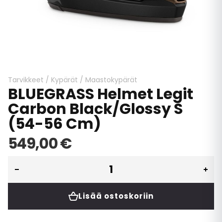
Skip
to
the
beginning
Tarvikkeet
/
Kypärät
/
Maastokypärät
BLUEGRASS Helmet Legit
of
the
Carbon Black/Glossy S
images
(54-56 Cm)
gallery
549,00 €
Lisää ostoskoriin