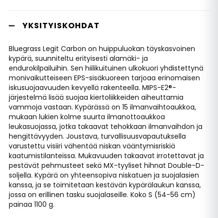
YKSITYISKOHDAT
Bluegrass Legit Carbon on huippuluokan täyskasvoinen
kypärä, suunniteltu erityisesti alamäki- ja
endurokilpailuihin. Sen hiilikuituinen ulkokuori yhdistettynä
monivaikutteiseen EPS-sisäkuoreen tarjoaa erinomaisen
iskusuojaavuuden kevyellä rakenteella. MIPS-E2®-
järjestelmä lisää suojaa kiertoliikkeiden aiheuttamia
vammoja vastaan. Kypärässä on 15 ilmanvaihtoaukkoa,
mukaan lukien kolme suurta ilmanottoaukkoa
leukasuojassa, jotka takaavat tehokkaan ilmanvaihdon ja
hengittävyyden. Joustava, turvallisuusvapautuksella
varustettu visiiri vähentää niskan vääntymisriskiä
kaatumistilanteissa. Mukavuuden takaavat irrotettavat ja
pestävät pehmusteet sekä MX-tyyliset hihnat Double-D-
soljella. Kypärä on yhteensopiva niskatuen ja suojalasien
kanssa, ja se toimitetaan kestävän kypärälaukun kanssa,
jossa on erillinen tasku suojalaseille. Koko S (54-56 cm)
painaa 1100 g.