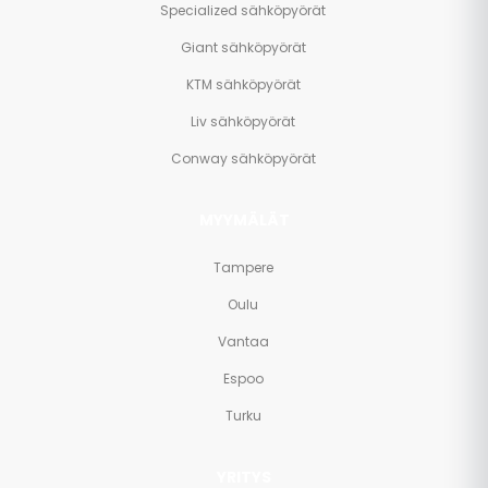
Specialized sähköpyörät
Giant sähköpyörät
KTM sähköpyörät
Liv sähköpyörät
Conway sähköpyörät
MYYMÄLÄT
Tampere
Oulu
Vantaa
Espoo
Turku
YRITYS