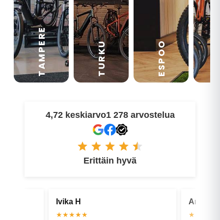
TAMPERE
VA
ESPOO
TURKU
4,72 keskiarvo
1 278 arvostelua
Erittäin hyvä
Antti U
Juha M
★★★★★
★★★★