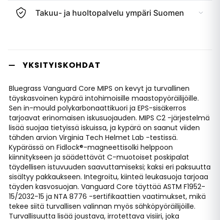
Takuu- ja huoltopalvelu ympäri Suomen
YKSITYISKOHDAT
Bluegrass Vanguard Core MIPS on kevyt ja turvallinen
täyskasvoinen kypärä intohimoisille maastopyöräilijöille.
Sen in-mould polykarbonaattikuori ja EPS-sisäkerros
tarjoavat erinomaisen iskusuojauden. MIPS C2 -järjestelmä
lisää suojaa tietyissä iskuissa, ja kypärä on saanut viiden
tähden arvion Virginia Tech Helmet Lab -testissä.
Kypärässä on Fidlock®-magneettisolki helppoon
kiinnitykseen ja säädettävät C-muotoiset poskipalat
täydellisen istuvuuden saavuttamiseksi; kaksi eri paksuutta
sisältyy pakkaukseen. Integroitu, kiinteä leukasuoja tarjoaa
täyden kasvosuojan. Vanguard Core täyttää ASTM F1952-
15/2032-15 ja NTA 8776 -sertifikaattien vaatimukset, mikä
tekee siitä turvallisen valinnan myös sähköpyöräilijöille.
Turvallisuutta lisää joustava, irrotettava visiiri, joka