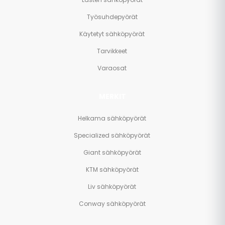
Työsuhdepyörät
Käytetyt sähköpyörät
Tarvikkeet
Varaosat
MERKIT
Helkama sähköpyörät
Specialized sähköpyörät
Giant sähköpyörät
KTM sähköpyörät
Liv sähköpyörät
Conway sähköpyörät