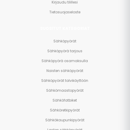
Kirjaudu tilillesi
Tietosuojaseloste
SUOSITUT KATEGORIAT
Sähköpyörät
Sähköpyörä tarjous
Sähköpyörä osamaksulla
Naisten sähköpyörät
Sähköpyörät talvikäyttöön
Sähkömaastopyörät
Sähköfatbiket
Sähköretkipyörät
Sähkökaupunkipyörät
Lasten sähköpyörät