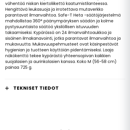
vähentää niskan kiertoliikettä kaatumistilanteessa.
Hengittävä leukasuoja ja irrotettava mutaverkko
parantavat ilmanvaihtoa. Safe-T Heta -säätöjärjestelmä
mahdollistaa 360° päänympäryksen säädön ja kolme
pystysuuntaista säätöä yksilöllisen istuvuuden
takaamiseksi. Kypärässä on 24 ilmanvaihtoaukkoa ja
sisäinen ilmakanavointi, jotka parantavat ilmanvaihtoa ja
mukavuutta. Mukavuuspehmusteet ovat käsinpestävät
hygienian ja tuotteen käyttöiän pidentämiseksi. Laaja
näkökenttä tekee kypärästä yhteensopivan kaikkien
suojalasien ja aurinkolasien kanssa. Koko M (56-58 cm)
painaa 725 g.
TEKNISET TIEDOT