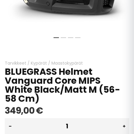
Skip
to
the
beginning
Tarvikkeet
/
Kypärät
/
Maastokypärät
BLUEGRASS Helmet
of
the
Vanguard Core MIPS
images
White Black/Matt M (56-
gallery
58 Cm)
349,00 €