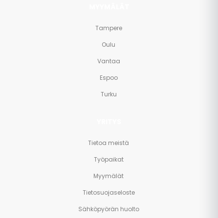
MYYMÄLÄT
Tampere
Oulu
Vantaa
Espoo
Turku
YRITYS
Tietoa meistä
Työpaikat
Myymälät
Tietosuojaseloste
Sähköpyörän huolto