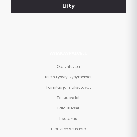
<br>
Liity
ja
paljon
muuta.
ASIAKASPALVELU
Ota yhteyttä
Usein kysytyt kysymykset
Toimitus ja maksutavat
Takuuehdot
Palautukset
Lisätakuu
Tilauksen seuranta