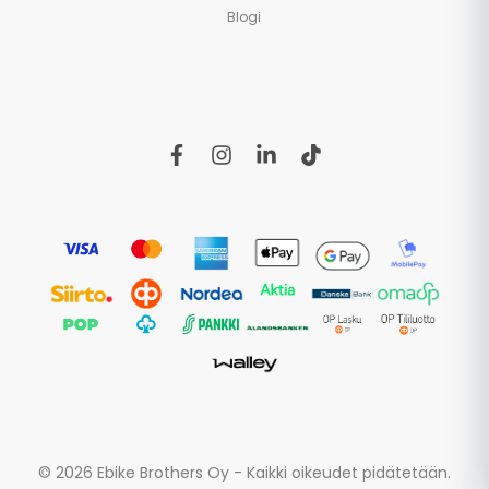
Blogi
f
i
l
t
a
n
i
i
c
s
n
k
e
t
k
t
b
a
e
o
o
g
d
k
o
r
i
k
a
n
m
© 2026 Ebike Brothers Oy - Kaikki oikeudet pidätetään.