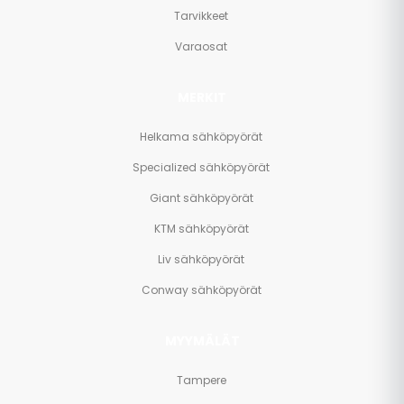
Tarvikkeet
Varaosat
MERKIT
Helkama sähköpyörät
Specialized sähköpyörät
Giant sähköpyörät
KTM sähköpyörät
Liv sähköpyörät
Conway sähköpyörät
MYYMÄLÄT
Tampere