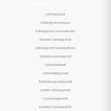
SUOSITUT KATEGORIAT
Sähköpyörät
Sähköpyörä tarjous
Sähköpyörä osamaksulla
Naisten sähköpyörät
Sähköpyörät talvikäyttöön
Sähkömaastopyörät
Sähköfatbiket
Sähköretkipyörät
Sähkökaupunkipyörät
Lasten sähköpyörät
Työsuhdepyörät
Käytetyt sähköpyörät