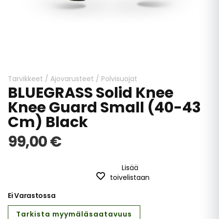
Skip
to
the
beginning
Tarvikkeet
/
Ajovarusteet
/
Polvisuojat
BLUEGRASS Solid Knee
of
the
Knee Guard Small (40-43
images
Cm) Black
gallery
99,00 €
Lisää
toivelistaan
Ei Varastossa
Tarkista myymäläsaatavuus