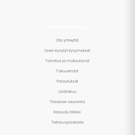
ASIAKASPALVELU
Ota yhteyttä
Usein kysytyt kysymykset
Toimitus ja maksutavat
Takuuehdot
Palautukset
Lisätakuu
Tilauksen seuranta
Kirjaudu tilillesi
Tietosuojaseloste