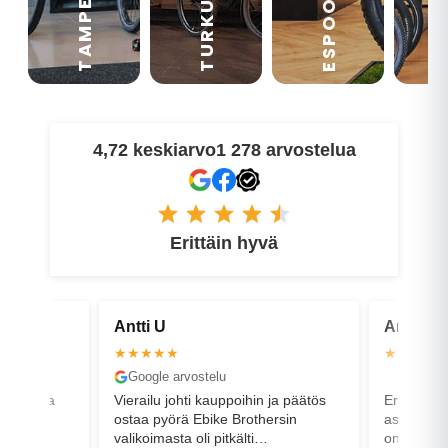
TAMPERE
VA
ESPOO
TURKU
4,72 keskiarvo
1 278 arvostelua
Erittäin hyvä
Antti U
Arto S
★★★★★
★★★★
Google arvostelu
Faceboo
eipasta ja
Vierailu johti kauppoihin ja päätös
Erinomais
a, sen
ostaa pyörä Ebike Brothersin
asiakaspal
 hyviä.
valikoimasta oli pitkälti
on ostettu