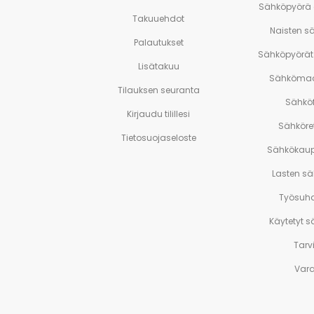
Sähköpyörä
Takuuehdot
Naisten s
Palautukset
Sähköpyörät 
Lisätakuu
Sähkömaa
Tilauksen seuranta
Sähköf
Kirjaudu tilillesi
Sähköre
Tietosuojaseloste
Sähkökaup
Lasten s
Työsuh
Käytetyt 
Tarv
Var