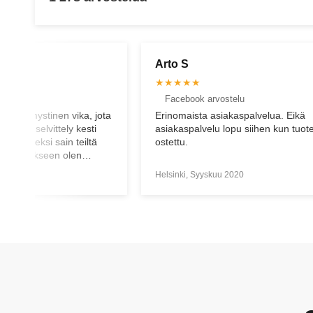
Virve K
★★★★★
stelu
Facebook arvostelu
akaspalvelua. Eikä
Hienoa asiakaspalvelua. Neuvoa
lopu siihen kun tuote on
pyydettäessä pidetään huoli, että
asiakas saa tarvitsemansa avun.
u 2020
Helsinki, Keskäkuu 2021