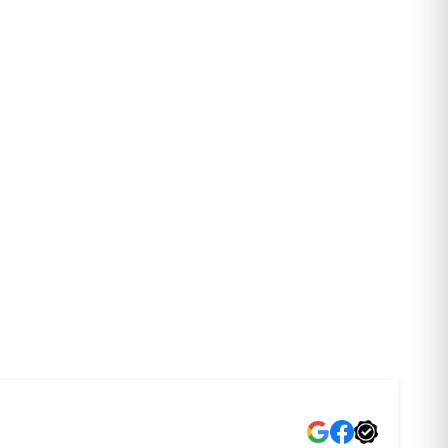
VANTAA
OULU