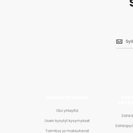
Saa
uusimm
tarjouks
<br>
ja
paljon
muuta.
ASIAKASPALVELU
SUO
KATE
Ota yhteyttä
Sähkö
Usein kysytyt kysymykset
Sähköpyö
Toimitus ja maksutavat