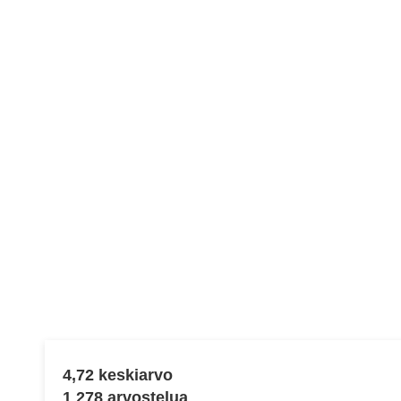
Näytä
tiedot
4,72 keskiarvo
1 278 arvostelua