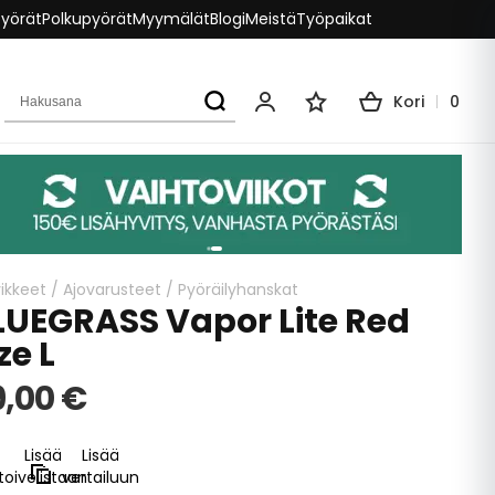
pyörät
Polkupyörät
Myymälät
Blogi
Meistä
Työpaikat
Hakusana
Kori
0
Oma tili
Toivelista
ikkeet
/
Ajovarusteet
/
Pyöräilyhanskat
LUEGRASS Vapor Lite Red
ze L
9,00 €
Lisää
Lisää
toivelistaan
vertailuun