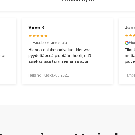
Jonne P
San
★★★★
★★
Google arvostelu
Goo
Tilauksen käsittelyssä pieni sekaannus,
Ystäv
mutta loppujen lopuksi sain pyörän ja
haett
palvelu oli asiallista.
tyyty
Tampere, Lokakuu 2024
Tampe