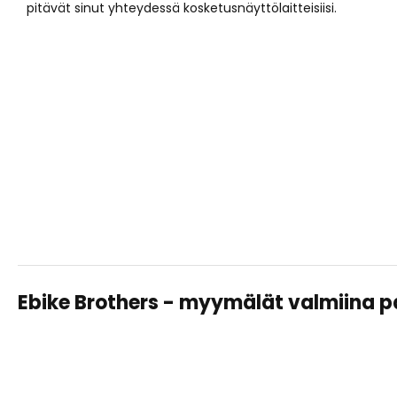
pitävät sinut yhteydessä kosketusnäyttölaitteisiisi.
Ebike Brothers - myymälät valmiina 
TAMPERE LAHDESJÄRVI
Sähköpyörät, huollot ja varusteet – saman katon alta
helposti ja asiantuntevasti.