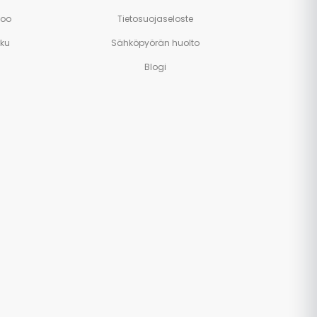
poo
Tietosuojaseloste
rku
Sähköpyörän huolto
Blogi