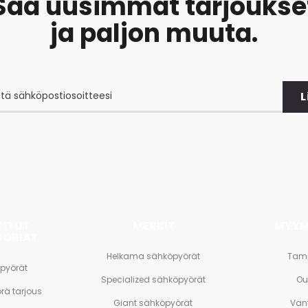
Saa uusimmat tarjoukse
ja paljon muuta.
L
at
et
SITUT
MERKIT
MYYM
GORIAT
Helkama sähköpyörät
Tam
pyörät
Specialized sähköpyörät
Ou
rä tarjous
Giant sähköpyörät
Van