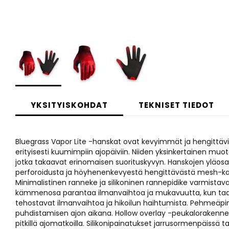
Skip
to
YKSITYISKOHDAT
TEKNISET TIEDOT
the
beginning
of
Bluegrass Vapor Lite -hanskat ovat kevyimmät ja hengitt
the
erityisesti kuumimpiin ajopäiviin. Niiden yksinkertainen muoto
images
jotka takaavat erinomaisen suorituskyvyn. Hanskojen yläosa
gallery
perforoidusta ja höyhenenkevyestä hengittävästä mesh-ka
Minimalistinen ranneke ja silikoninen rannepidike varmist
kämmenosa parantaa ilmanvaihtoa ja mukavuutta, kun taas k
tehostavat ilmanvaihtoa ja hikoilun haihtumista. Pehmeäpin
puhdistamisen ajon aikana. Hollow overlay -peukalorakenne
pitkillä ajomatkoilla. Silikonipainatukset jarrusormenpäissä t