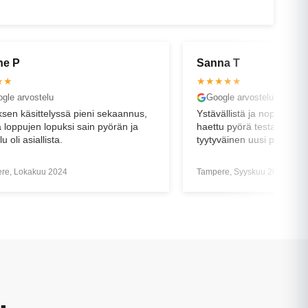
na T
Timo V
★★★
★★★★★
gle arvostelu
Google arvostelu
ällistä ja nopeaa palvelua. Eilen
Jo ensimmäinen käynti lii
u pyörä testattu tänään ja erittäin
hyvin ammattimaisen ja po
väinen uusi pyöräilijä olen!
kuvan liikkeestä ja henki
Tänään sain ensimmäise
mukaani ja asiallisen op
re, Syyskuu 2024
Tampere, Huhtikuu 2025
tuotteeseen. Kaikki meni o