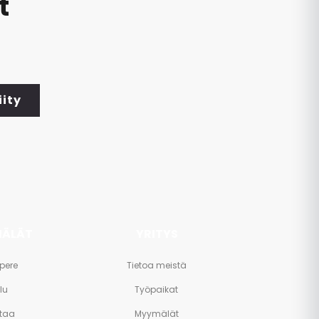
t
iity
ÄLÄT
YRITYS
pere
Tietoa meistä
lu
Työpaikat
taa
Myymälät