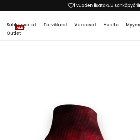
1 vuoden lisätakuu sähköpyörii
Sähköpyörät
Tarvikkeet
Varaosat
Huolto
Myymä
ALE
Outlet
Skip
to
the
end
of
the
images
gallery