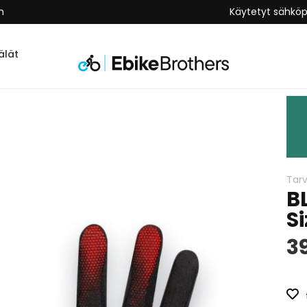
n
Käytetyt sähkö
lät
Tarv
B
Si
3