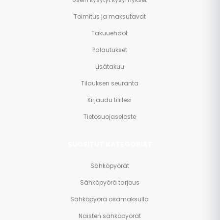
Toimitus ja maksutavat
Takuuehdot
Palautukset
Lisätakuu
Tilauksen seuranta
Kirjaudu tilillesi
Tietosuojaseloste
SUOSITUT KATEGORIAT
Sähköpyörät
Sähköpyörä tarjous
Sähköpyörä osamaksulla
Naisten sähköpyörät