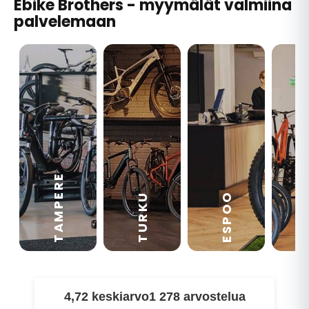
Ebike Brothers - myymälät valmiina
palvelemaan
TAMPERE
VA
ESPOO
TURKU
4,72 keskiarvo
1 278 arvostelua