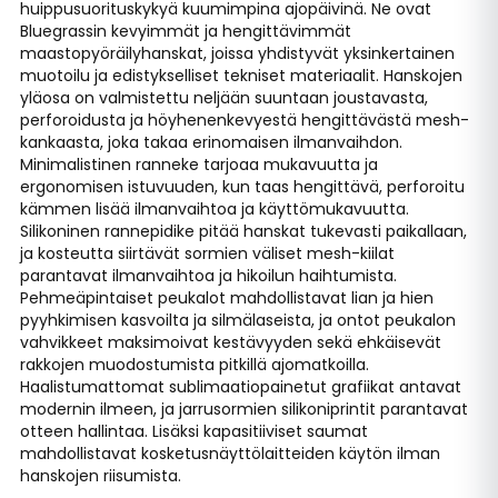
huippusuorituskykyä kuumimpina ajopäivinä. Ne ovat
Bluegrassin kevyimmät ja hengittävimmät
maastopyöräilyhanskat, joissa yhdistyvät yksinkertainen
muotoilu ja edistykselliset tekniset materiaalit. Hanskojen
yläosa on valmistettu neljään suuntaan joustavasta,
perforoidusta ja höyhenenkevyestä hengittävästä mesh-
kankaasta, joka takaa erinomaisen ilmanvaihdon.
Minimalistinen ranneke tarjoaa mukavuutta ja
ergonomisen istuvuuden, kun taas hengittävä, perforoitu
kämmen lisää ilmanvaihtoa ja käyttömukavuutta.
Silikoninen rannepidike pitää hanskat tukevasti paikallaan,
ja kosteutta siirtävät sormien väliset mesh-kiilat
parantavat ilmanvaihtoa ja hikoilun haihtumista.
Pehmeäpintaiset peukalot mahdollistavat lian ja hien
pyyhkimisen kasvoilta ja silmälaseista, ja ontot peukalon
vahvikkeet maksimoivat kestävyyden sekä ehkäisevät
rakkojen muodostumista pitkillä ajomatkoilla.
Haalistumattomat sublimaatiopainetut grafiikat antavat
modernin ilmeen, ja jarrusormien silikoniprintit parantavat
otteen hallintaa. Lisäksi kapasitiiviset saumat
mahdollistavat kosketusnäyttölaitteiden käytön ilman
hanskojen riisumista.