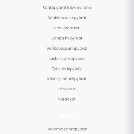
Sähköpyörät talvikäyttöön
Sähkömaastopyörät
Sähköfatbiket
Sähköretkipyörät
Sähkökaupunkipyörät
Lasten sähköpyörät
Työsuhdepyörät
Käytetyt sähköpyörät
Tarvikkeet
Varaosat
MERKIT
Helkama sähköpyörät