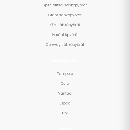
Specialized sähköpyörät
Giant sähköpyörät
KTM sähköpyörät
Liv sähköpyörät
Conway sähköpyörät
MYYMÄLÄT
Tampere
Oulu
Vantaa
Espoo
Turku
YRITYS