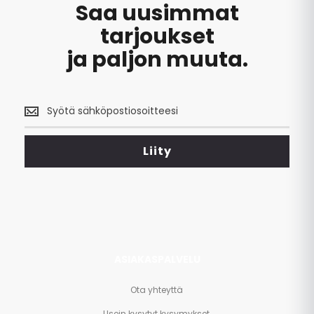
Saa uusimmat
enkilökunnan
y-
tarjoukset
yrä toimii
ja paljon muuta.
Saa
uusimmat
tarjoukset
<br>
Liity
ja
paljon
muuta.
ASIAKASPALVELU
Ota yhteyttä
Usein kysytyt kysymykset