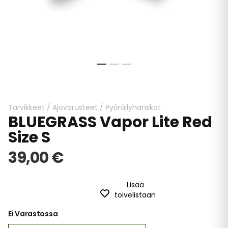
Skip
to
the
beginning
Tarvikkeet
/
Ajovarusteet
/
Pyöräilyhanskat
BLUEGRASS Vapor Lite Red
of
the
Size S
images
gallery
39,00 €
Lisää
toivelistaan
Ei Varastossa