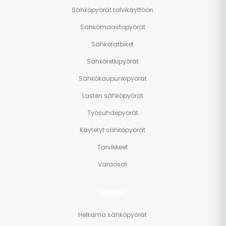
Sähköpyörät talvikäyttöön
Sähkömaastopyörät
Sähköfatbiket
Sähköretkipyörät
Sähkökaupunkipyörät
Lasten sähköpyörät
Työsuhdepyörät
Käytetyt sähköpyörät
Tarvikkeet
Varaosat
MERKIT
Helkama sähköpyörät