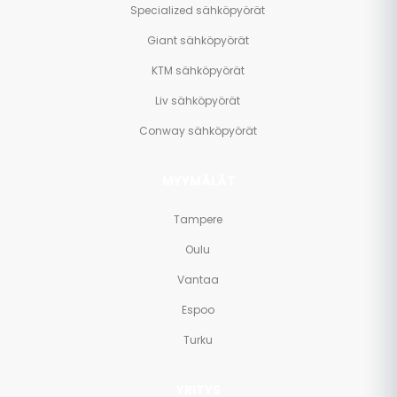
Specialized sähköpyörät
Giant sähköpyörät
KTM sähköpyörät
Liv sähköpyörät
Conway sähköpyörät
MYYMÄLÄT
Tampere
Oulu
Vantaa
Espoo
Turku
YRITYS