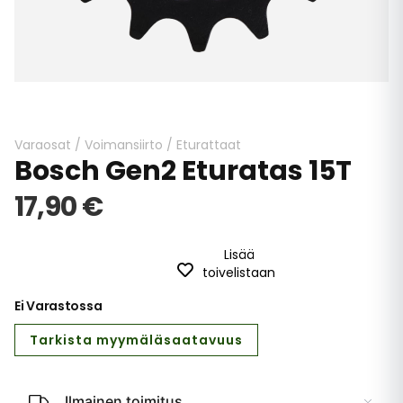
Skip
to
the
beginning
Varaosat
/
Voimansiirto
/
Eturattaat
Bosch Gen2 Eturatas 15T
of
the
17,90 €
images
gallery
Lisää
toivelistaan
Ei Varastossa
Tarkista myymäläsaatavuus
Ilmainen toimitus