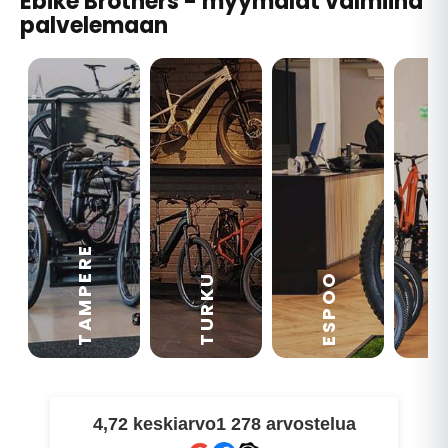
Ebike Brothers - myymälät valmiina
palvelemaan
TAMPERE
VA
ESPOO
TURKU
4,72 keskiarvo
1 278 arvostelua