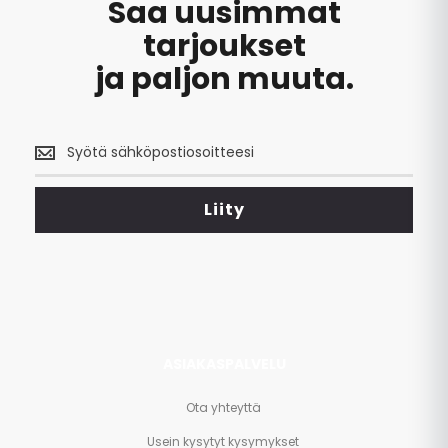
Saa uusimmat
tarjoukset
ja paljon muuta.
Saa
uusimmat
tarjoukset
<br>
Liity
ja
paljon
muuta.
ASIAKASPALVELU
Ota yhteyttä
Usein kysytyt kysymykset