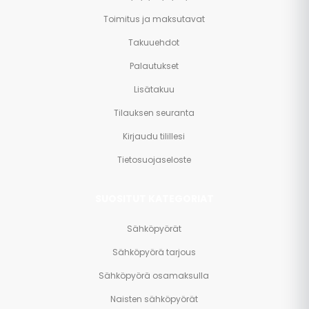
Toimitus ja maksutavat
Takuuehdot
Palautukset
Lisätakuu
Tilauksen seuranta
Kirjaudu tilillesi
Tietosuojaseloste
SUOSITUT KATEGORIAT
Sähköpyörät
Sähköpyörä tarjous
Sähköpyörä osamaksulla
Naisten sähköpyörät