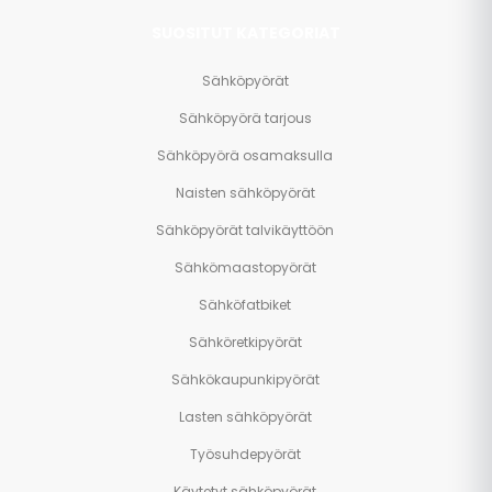
SUOSITUT KATEGORIAT
Sähköpyörät
Sähköpyörä tarjous
Sähköpyörä osamaksulla
Naisten sähköpyörät
Sähköpyörät talvikäyttöön
Sähkömaastopyörät
Sähköfatbiket
Sähköretkipyörät
Sähkökaupunkipyörät
Lasten sähköpyörät
Työsuhdepyörät
Käytetyt sähköpyörät