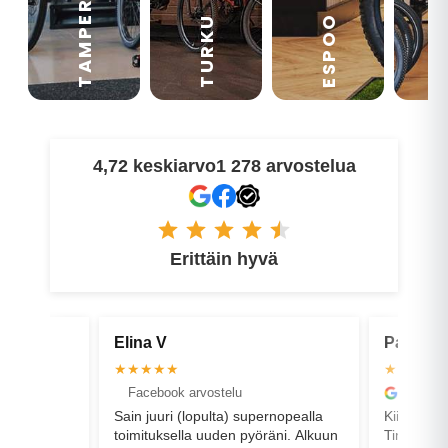
TAMPERE
VA
ESPOO
TURKU
4,72 keskiarvo
1 278 arvostelua
Erittäin hyvä
Pasi U
Matt
★★★★★
★★
u
Google arvostelu
Fac
 supernopealla
Kiitos paljon hienosta arvostelusta
Eritt
 pyöräni. Alkuun
Timo! Hienoa kuulla, että kaikki sujui
Näinä