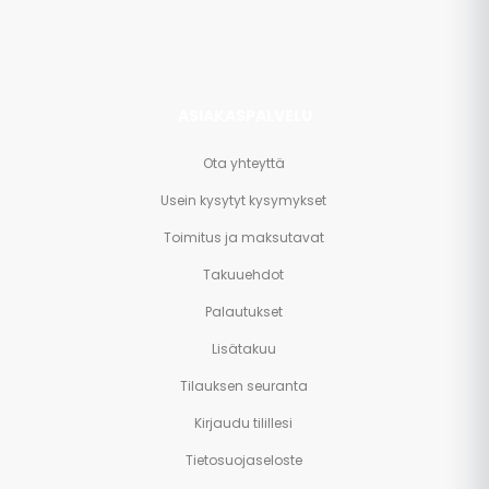
muuta.
ASIAKASPALVELU
Ota yhteyttä
Usein kysytyt kysymykset
Toimitus ja maksutavat
Takuuehdot
Palautukset
Lisätakuu
Tilauksen seuranta
Kirjaudu tilillesi
Tietosuojaseloste