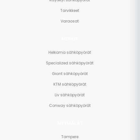
Tarvikkeet
Varaosat
MERKIT
Helkama sähköpyörät
Specialized sähköpyörät
Giant sähköpyörät
KTM sähköpyörät
Liv sähköpyörät
Conway sähköpyörät
MYYMÄLÄT
Tampere