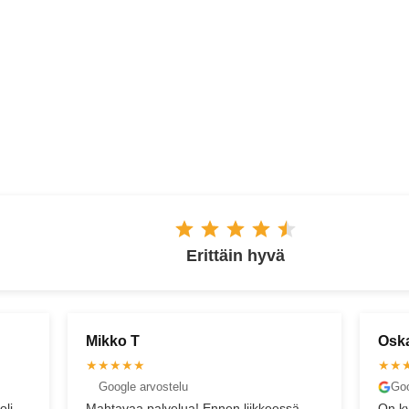
ESPOO
Erittäin hyvä
Oskari E
Ar
★★★★★
★
Google arvostelu
essä
On kyllä sitten niin viimesen päälle
Eri