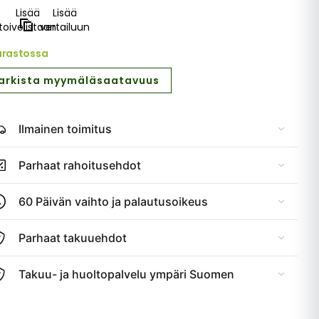
Lisää
Lisää
toivelistaan
vertailuun
arastossa
arkista myymäläsaatavuus
Ilmainen toimitus
Parhaat rahoitusehdot
60 Päivän vaihto ja palautusoikeus
Parhaat takuuehdot
Takuu- ja huoltopalvelu ympäri Suomen