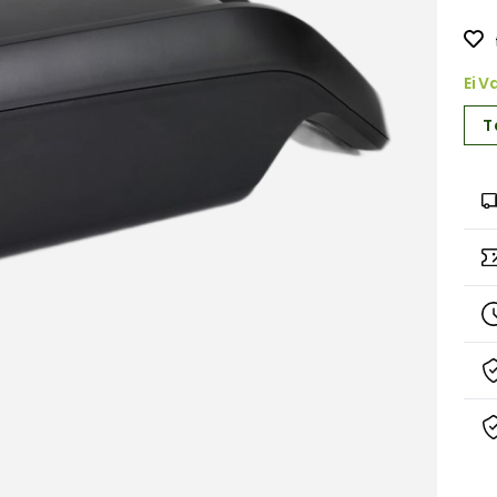
Ei V
T