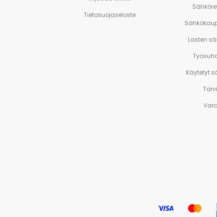
Sähköre
Tietosuojaseloste
Sähkökaup
Lasten s
Työsuh
Käytetyt 
Tarv
Var