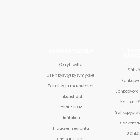
tarjouks
<br>
ja
paljon
muuta.
ASIAKASPALVELU
SUO
KATE
Ota yhteyttä
Sähkö
Usein kysytyt kysymykset
Sähköpyö
Toimitus ja maksutavat
Sähköpyörä
Takuuehdot
Naisten s
Palautukset
Sähköpyörät 
Lisätakuu
Sähkömaa
Tilauksen seuranta
Sähköf
Kirjaudu tilillesi