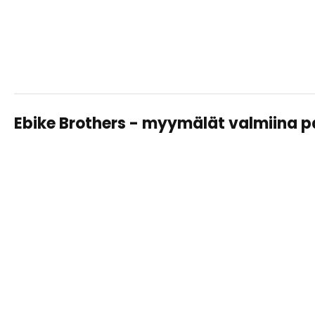
Ebike Brothers - myymälät valmiina 
TAMPERE LAHDESJÄRVI
Sähköpyörät, huollot ja varusteet – saman katon alta
helposti ja asiantuntevasti.
Näytä
tiedot