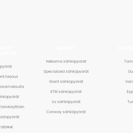
et
SITUT
MERKIT
MYYM
GORIAT
Helkama sähköpyörät
Tam
pyörät
Specialized sähköpyörät
Ou
rä tarjous
Giant sähköpyörät
Van
 osamaksulla
KTM sähköpyörät
Es
ähköpyörät
Liv sähköpyörät
Tu
talvikäyttöön
Conway sähköpyörät
stopyörät
atbiket