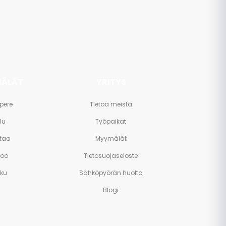
ÄLÄT
YRITYS
pere
Tietoa meistä
lu
Työpaikat
taa
Myymälät
poo
Tietosuojaseloste
rku
Sähköpyörän huolto
Blogi