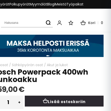
pyörät
Polkupyörät
Myymälät
Blogi
Meistä
Työpaikat
Hakusana
Kori
0
Oma tili
Toivelista
aosat
/
Sähköpyörän osat
/
Akut ja lukot
osch Powerpack 400wh
unkoakku
59,00 €
Lisää ostoskoriin