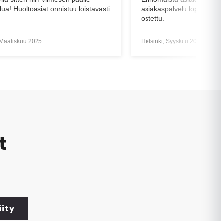
akaspalvelu lopu siihen kun tuote on
ettu.
sinki, Syyskuu 2020
Vantaa, Syyskuu 2024
t
iity