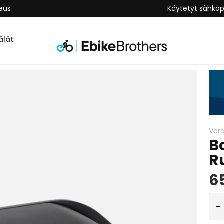
keus
Käytetyt sähkö
lät
Var
B
R
6