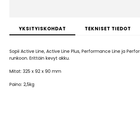
Skip
to
YKSITYISKOHDAT
TEKNISET TIEDOT
the
beginning
of
Sopii Active Line, Active Line Plus, Performance Line ja Perfo
the
images
runkoon. Erittäin kevyt akku.
gallery
Mitat: 325 x 92 x 90 mm
Paino: 2,5kg