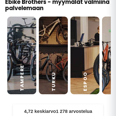
Ebike Brothers - myymälät valmiina
palvelemaan
TAMPERE
VA
ESPOO
TURKU
4,72 keskiarvo
1 278 arvostelua