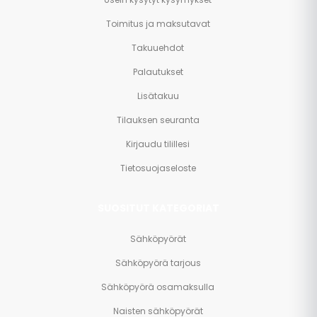
Toimitus ja maksutavat
Takuuehdot
Palautukset
Lisätakuu
Tilauksen seuranta
Kirjaudu tilillesi
Tietosuojaseloste
SUOSITUT KATEGORIAT
Sähköpyörät
Sähköpyörä tarjous
Sähköpyörä osamaksulla
Naisten sähköpyörät