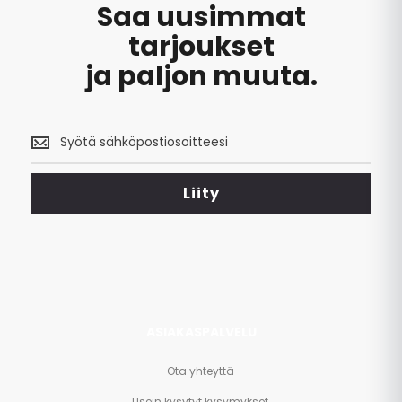
Saa uusimmat
tarjoukset
ja paljon muuta.
Saa
uusimmat
tarjoukset
<br>
Liity
ja
paljon
muuta.
ASIAKASPALVELU
Ota yhteyttä
Usein kysytyt kysymykset