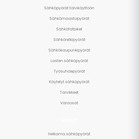
Sähköpyörät talvikäyttöön
Sähkömaastopyörät
Sähköfatbiket
Sähköretkipyörät
Sähkökaupunkipyörät
Lasten sähköpyörät
Työsuhdepyörät
Käytetyt sähköpyörät
Tarvikkeet
Varaosat
MERKIT
Helkama sähköpyörät