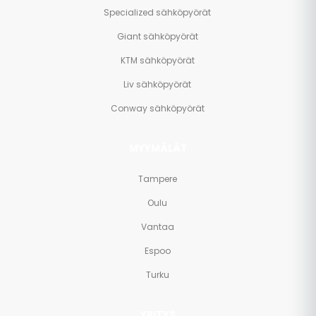
Specialized sähköpyörät
Giant sähköpyörät
KTM sähköpyörät
Liv sähköpyörät
Conway sähköpyörät
MYYMÄLÄT
Tampere
Oulu
Vantaa
Espoo
Turku
YRITYS