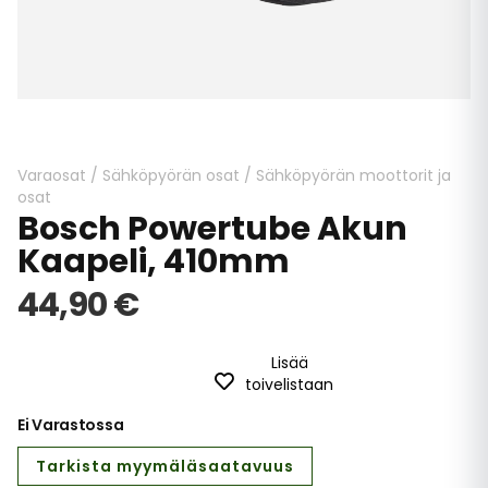
Skip
to
the
beginning
Varaosat
/
Sähköpyörän osat
/
Sähköpyörän moottorit ja
of
osat
Bosch Powertube Akun
the
images
Kaapeli, 410mm
gallery
44,90 €
Lisää
toivelistaan
Ei Varastossa
Tarkista myymäläsaatavuus