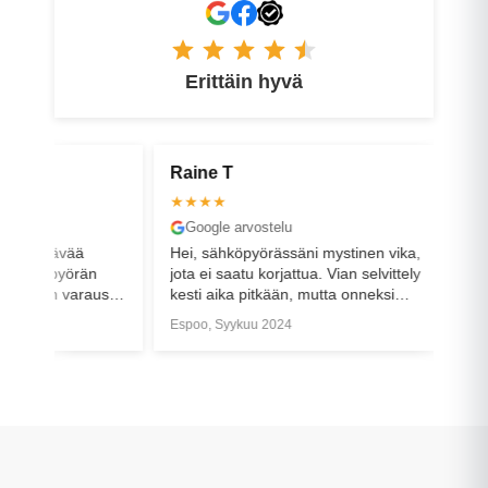
Erittäin hyvä
Raine T
Petri V
★★★★
★★★★
Google arvostelu
Faceboo
ttävää
Hei, sähköpyörässäni mystinen vika,
Ostin pyör
epyörän
jota ei saatu korjattua. Vian selvittely
oli, etten
än varaus
kesti aika pitkään, mutta onneksi
kun olisi
pyörä
sain teiltä sijaispyörän.
halvempi. 
Espoo, Syykuu 2024
Helsinki, 
odella
Lopputulokseen olen kuitenkin tosi
rikki (ovh 
tyytyväinen, kun sain uuden pyörän
pihaan ja 
vanhan tilalle.
matkaa uud
hoidettu,