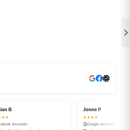
VANTAA
Bosch Kiox ja
Nyon BUI275
näytönkaapelin
OULU
kiinnityssarja
Seuraava
ne P
Ivika H
★★
★★★★★
ogle arvostelu
Google arvostelu