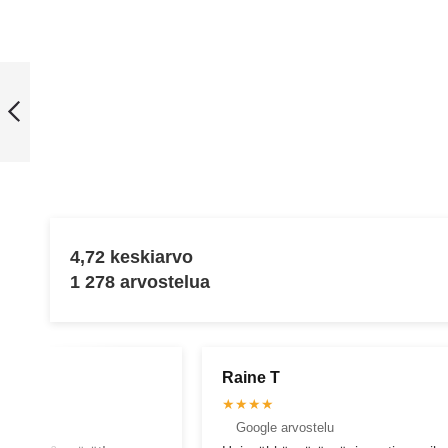
Yamaha PW-ST
Moottoriyksikkö
Edellinen
4,72 keskiarvo
1 278 arvostelua
Arto S
★★★★★
elu
Facebook arvostelu