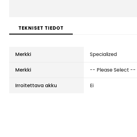
Skip
to
TEKNISET TIEDOT
the
beginning
of
the
Merkki
Specialized
images
gallery
Merkki
-- Please Select --
Irroitettava akku
Ei