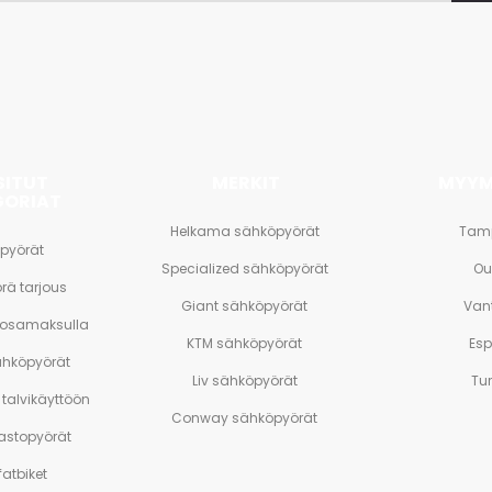
et
SITUT
MERKIT
MYYM
GORIAT
Helkama sähköpyörät
Tam
pyörät
Specialized sähköpyörät
Ou
rä tarjous
Giant sähköpyörät
Van
 osamaksulla
KTM sähköpyörät
Es
ähköpyörät
Liv sähköpyörät
Tu
talvikäyttöön
Conway sähköpyörät
stopyörät
atbiket