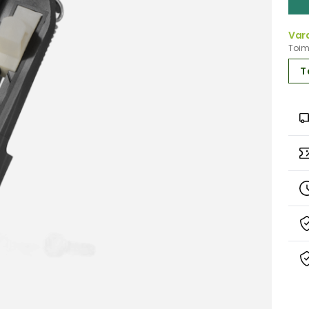
Var
Toimi
T