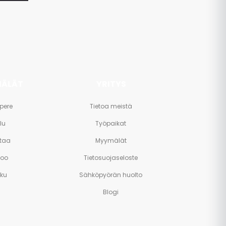
ÄLÄT
YRITYS
pere
Tietoa meistä
lu
Työpaikat
taa
Myymälät
poo
Tietosuojaseloste
rku
Sähköpyörän huolto
Blogi