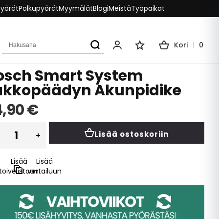
pyörät
Polkupyörät
Myymälät
Blogi
Meistä
Työpaikat
Hakusana
Kori
0
Oma tili
Toivelista
osch Smart System
ukkopäädyn Akunpidike
4,90 €
Lisää ostoskoriin
Lisää
Lisää
toivelistaan
vertailuun