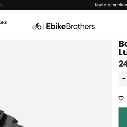
n
Käytetyt sähkö
lät
B
L
2