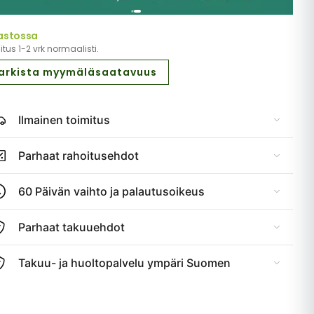
astossa
tus 1-2 vrk normaalisti.
arkista myymäläsaatavuus
Ilmainen toimitus
Parhaat rahoitusehdot
60 Päivän vaihto ja palautusoikeus
Parhaat takuuehdot
Takuu- ja huoltopalvelu ympäri Suomen