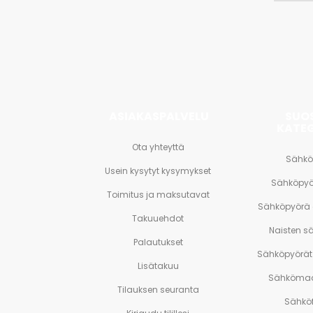
tarjouks
<br>
ja
paljon
muuta.
ASIAKASPALVELU
SUO
KATE
Ota yhteyttä
Sähkö
Usein kysytyt kysymykset
Sähköpyö
Toimitus ja maksutavat
Sähköpyörä
Takuuehdot
Naisten s
Palautukset
Sähköpyörät 
Lisätakuu
Sähkömaa
Tilauksen seuranta
Sähköf