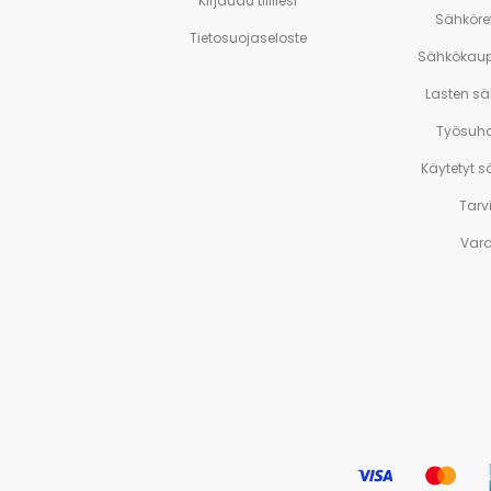
Kirjaudu tilillesi
Sähköre
Tietosuojaseloste
Sähkökaup
Lasten s
Työsuh
Käytetyt 
Tarv
Var