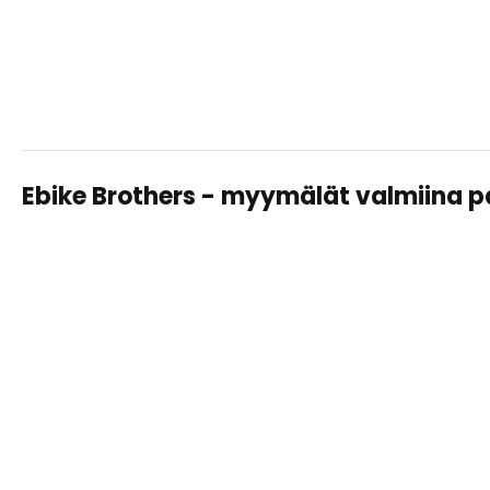
Ebike Brothers - myymälät valmiina 
TAMPERE LAHDESJÄRVI
Sähköpyörät, huollot ja varusteet – saman katon alta
helposti ja asiantuntevasti.
Näytä
tiedot