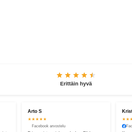
ESPOO
Erittäin hyvä
Kristian B
Jon
★★★★★
★★
Facebook arvostelu
Go