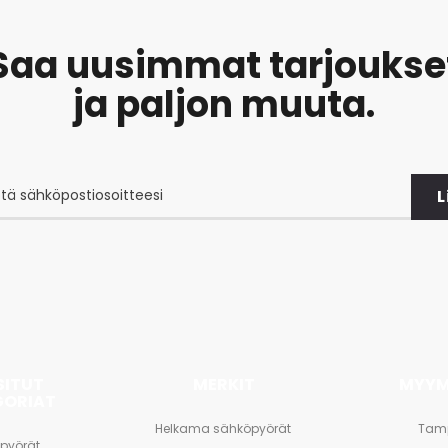
Saa uusimmat tarjoukse
ja paljon muuta.
L
at
et
SITUT
MERKIT
MYYM
GORIAT
Helkama sähköpyörät
Tam
pyörät