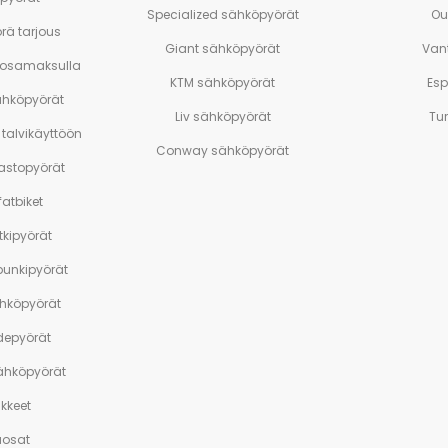
Specialized sähköpyörät
Ou
rä tarjous
Giant sähköpyörät
Van
 osamaksulla
KTM sähköpyörät
Es
ähköpyörät
Liv sähköpyörät
Tu
talvikäyttöön
Conway sähköpyörät
stopyörät
atbiket
tkipyörät
unkipyörät
ähköpyörät
depyörät
sähköpyörät
ikkeet
aosat