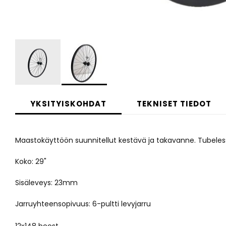
Skip
to
YKSITYISKOHDAT
TEKNISET TIEDOT
the
beginning
of
Maastokäyttöön suunnitellut kestävä ja takavanne. Tubeles
the
images
gallery
Koko: 29"
Sisäleveys: 23mm
Jarruyhteensopivuus: 6-pultti levyjarru