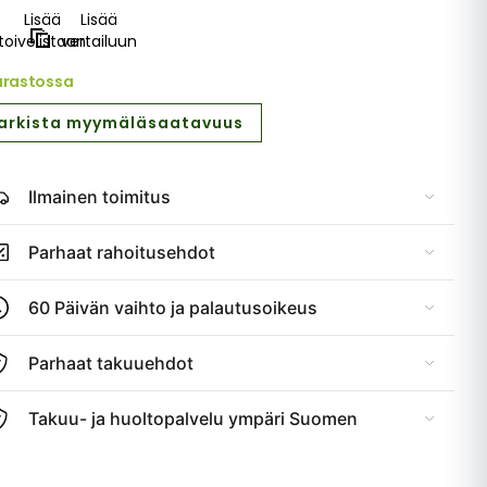
Lisää
Lisää
toivelistaan
vertailuun
arastossa
arkista myymäläsaatavuus
Ilmainen toimitus
Parhaat rahoitusehdot
60 Päivän vaihto ja palautusoikeus
Parhaat takuuehdot
Takuu- ja huoltopalvelu ympäri Suomen