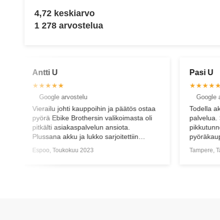
4,72 keskiarvo
1 278 arvostelua
Pasi U
★★★★★
elu
Google arvostelu
auppoihin ja päätös ostaa
Todella aktiivista ja asiantuntevaa
thersin valikoimasta oli
palvelua. Suosittelen! Palvelua jopa
palvelun ansiota.
pikkutunneilla s-postilla, jolloin myö
 lukko sarjoitettiin
pyöräkauppaa tehtiin.️
lla avaimella ennen
 2023
Tampere, Tammikuu 2025
ta palvelua ja vaivatonta
kauppojen edetessä.