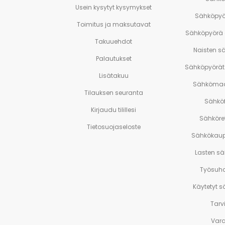
Usein kysytyt kysymykset
Sähköpyö
Toimitus ja maksutavat
Sähköpyörä
Takuuehdot
Naisten s
Palautukset
Sähköpyörät 
Lisätakuu
Sähkömaa
Tilauksen seuranta
Sähköf
Kirjaudu tilillesi
Sähköre
Tietosuojaseloste
Sähkökaup
Lasten s
Työsuh
Käytetyt 
Tarv
Var