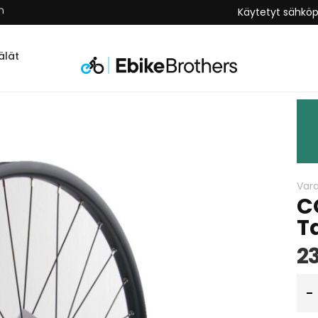
n
Käytetyt sähkö
lät
Var
C
T
2