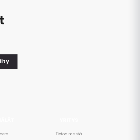
t
iity
ÄLÄT
YRITYS
pere
Tietoa meistä