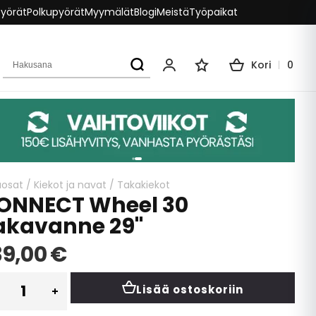
pyörät
Polkupyörät
Myymälät
Blogi
Meistä
Työpaikat
Hakusana
Kori
0
Oma tili
Toivelista
aosat
/
Kiekot ja navat
/
Takakiekot
ONNECT Wheel 30
akavanne 29''
39,00 €
Lisää ostoskoriin