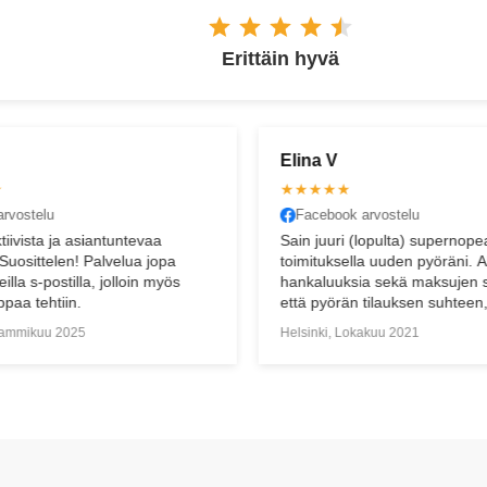
Erittäin hyvä
Elina V
Henr
★★★★★
★★
Facebook arvostelu
Goo
Sain juuri (lopulta) supernopealla
Todel
toimituksella uuden pyöräni. Alkuun oli
uude
s
hankaluuksia sekä maksujen selvitysten,
kanss
että pyörän tilauksen suhteen, mutta voi
etukä
että, miten huiman hyvin asiakaspalvelu
posti
Helsinki, Lokakuu 2021
Tampe
hoidettiin ja sain enemmän kuin
toivoinkaan! Ihan huippupaikka ja -tyypit!
Vaikka etänä hoidin koko keissin. WOW!