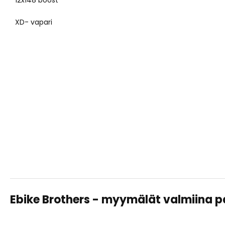
12x148 boost
XD- vapari
Ebike Brothers - myymälät valmiina 
TAMPERE LAHDESJÄRVI