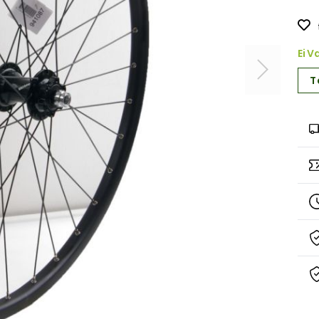
Ei V
T