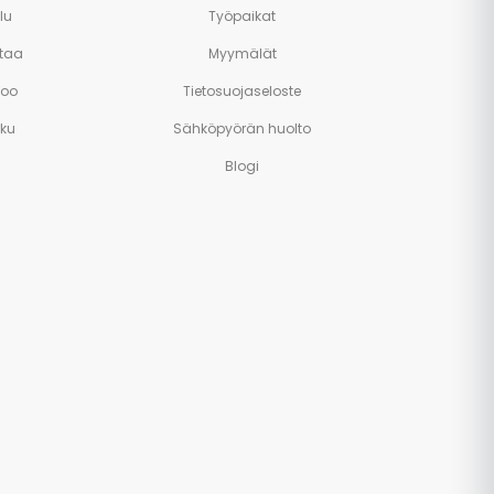
lu
Työpaikat
taa
Myymälät
poo
Tietosuojaseloste
rku
Sähköpyörän huolto
Blogi