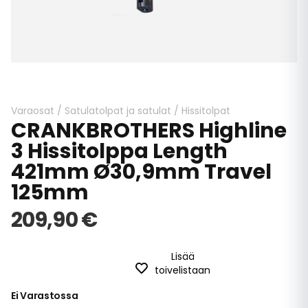
Skip
to
the
beginning
Varaosat
/
Satulatolpat ja satulat
/
Hissitolpat
CRANKBROTHERS Highline
of
the
3 Hissitolppa Length
images
421mm Ø30,9mm Travel
gallery
125mm
209,90 €
Lisää
toivelistaan
Ei Varastossa