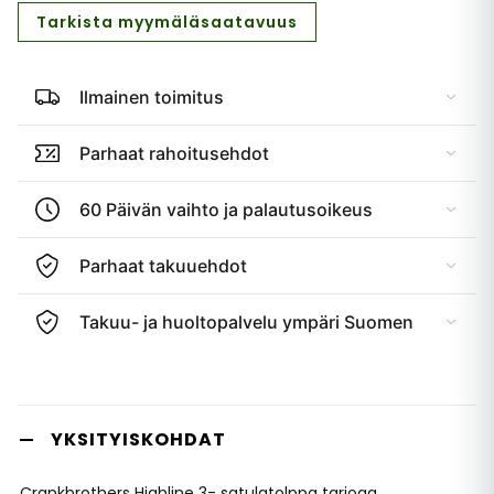
Tarkista myymäläsaatavuus
Ilmainen toimitus
Parhaat rahoitusehdot
60 Päivän vaihto ja palautusoikeus
Parhaat takuuehdot
Takuu- ja huoltopalvelu ympäri Suomen
YKSITYISKOHDAT
Crankbrothers Highline 3- satulatolppa tarjoaa