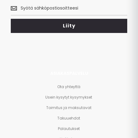
Saa
uusimmat
tarjoukset
<br>
Liity
ja
paljon
muuta.
ASIAKASPALVELU
Ota yhteyttä
Usein kysytyt kysymykset
Toimitus ja maksutavat
Takuuehdot
Palautukset