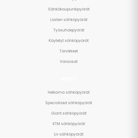
Sähkökaupunkipyörät
Lasten sähköpyörät
Työsuhdepyörät
Käytetyt sähköpyörät
Tarvikkeet
Varaosat
MERKIT
Helkama sähköpyörät
Specialized sähköpyörät
Giant sähköpyörät
KTM sähköpyörät
Liv sähköpyörät