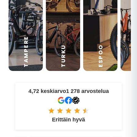
TAMPERE
VA
ESPOO
TURKU
4,72 keskiarvo
1 278 arvostelua
Erittäin hyvä