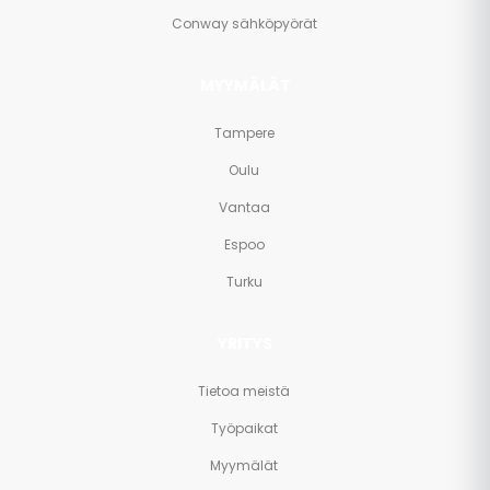
Conway sähköpyörät
MYYMÄLÄT
Tampere
Oulu
Vantaa
Espoo
Turku
YRITYS
Tietoa meistä
Työpaikat
Myymälät