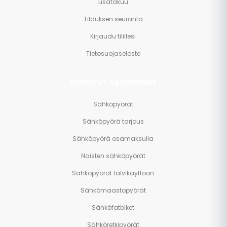
Lisätakuu
Tilauksen seuranta
Kirjaudu tilillesi
Tietosuojaseloste
SUOSITUT KATEGORIAT
Sähköpyörät
Sähköpyörä tarjous
Sähköpyörä osamaksulla
Naisten sähköpyörät
Sähköpyörät talvikäyttöön
Sähkömaastopyörät
Sähköfatbiket
Sähköretkipyörät