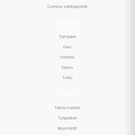
Conway sähköpyörät
MYYMÄLÄT
Tampere
Oulu
Vantaa
Espoo
Turku
YRITYS
Tietoa meistä
Työpaikat
Myymälät