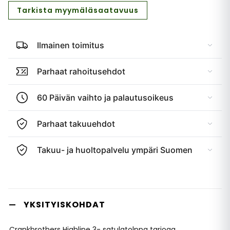
Tarkista myymäläsaatavuus
Ilmainen toimitus
Parhaat rahoitusehdot
60 Päivän vaihto ja palautusoikeus
Parhaat takuuehdot
Takuu- ja huoltopalvelu ympäri Suomen
YKSITYISKOHDAT
Crankbrothers Highline 3- satulatolppa tarjoaa