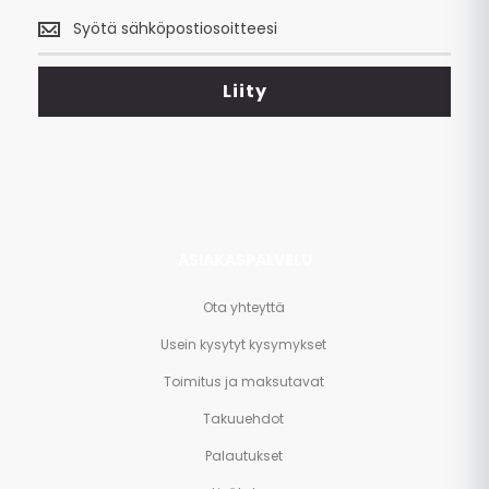
Saa
uusimmat
tarjoukset
<br>
Liity
ja
paljon
muuta.
ASIAKASPALVELU
Ota yhteyttä
Usein kysytyt kysymykset
Toimitus ja maksutavat
Takuuehdot
Palautukset