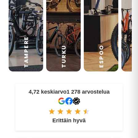
TAMPERE
VA
ESPOO
TURKU
4,72 keskiarvo
1 278 arvostelua
Erittäin hyvä