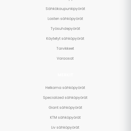
Sähkökaupunkipyörät
Lasten sähköpyörät
Työsuhdepyörät
Käytetyt sähköpyörät
Tarvikkeet
Varaosat
MERKIT
Helkama sähköpyörät
Specialized sähköpyörät
Giant sähköpyörät
KTM sähköpyörät
Liv sähköpyörät