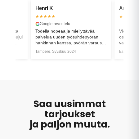
Henri K
Antti U
★★★★★
★★★★
Google arvostelu
Google a
vostelusta
Todella nopeaa ja miellyttävää
Vierailu j
 kaikki sujui
palvelua uuden työsuhdepyörän
ostaa pyö
mukavia
hankinnan kanssa, pyörän varaus
valikoimast
ssa!
onnistui jo etukäteen ja pyörä
asiakaspa
Tampere, Syyskuu 2024
Espoo, Tou
hoidettiin postitukseen todella
akku ja lu
nopeasti.
samalla a
Asiallista
yhteydenp
Saa uusimmat
tarjoukset
ja paljon muuta.