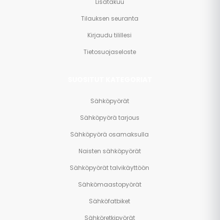
Lisätakuu
Tilauksen seuranta
Kirjaudu tilillesi
Tietosuojaseloste
SUOSITUT KATEGORIAT
Sähköpyörät
Sähköpyörä tarjous
Sähköpyörä osamaksulla
Naisten sähköpyörät
Sähköpyörät talvikäyttöön
Sähkömaastopyörät
Sähköfatbiket
Sähköretkipyörät