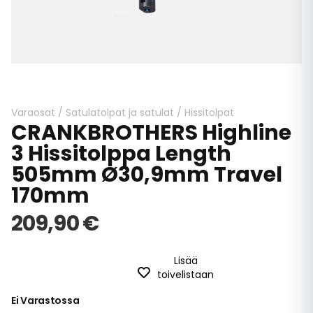
Skip
to
the
beginning
Varaosat
/
Satulatolpat ja satulat
/
Hissitolpat
CRANKBROTHERS Highline
of
the
3 Hissitolppa Length
images
505mm Ø30,9mm Travel
gallery
170mm
209,90 €
Lisää
toivelistaan
Ei Varastossa