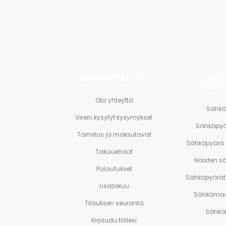
<br>
ja
paljon
muuta.
ASIAKASPALVELU
SUO
KATE
Ota yhteyttä
Sähkö
Usein kysytyt kysymykset
Sähköpyö
Toimitus ja maksutavat
Sähköpyörä
Takuuehdot
Naisten s
Palautukset
Sähköpyörät 
Lisätakuu
Sähkömaa
Tilauksen seuranta
Sähköf
Kirjaudu tilillesi