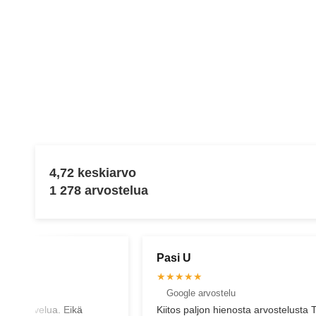
4,72 keskiarvo
1 278 arvostelua
Ivika H
★★★★★
stelu
Google arvostelu
 hienosta arvostelusta Timo!
Best service ever! Henkilökohtai