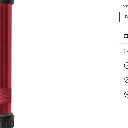
Ei V
T