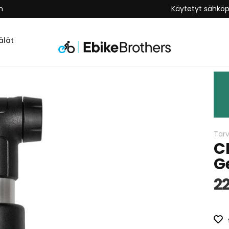
n
Käytetyt sähkö
lät
Tarv
C
G
22