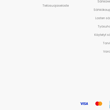
Sähköre
Tietosuojaseloste
Sähkökaup
Lasten s
Työsuh
Käytetyt 
Tarv
Var