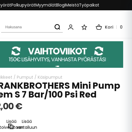
pyörät
Polkupyörät
Myymälät
Blogi
Meistä
Työpaikat
Hakusana
Kori
0
Oma tili
Toivelista
ikkeet
/
Pumput
/
Käsipumput
RANKBROTHERS Mini Pump
em S 7 Bar/100 Psi Red
,00 €
Lisää
Lisää
toivelistaan
vertailuun