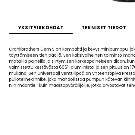
Skip
to
YKSITYISKOHDAT
TEKNISET TIEDOT
the
beginning
of
Crankbrothers Gem S on kompakti ja kevyt minipumppu, jok
the
täyttämiseen tien päällä. Sen kaksivaiheinen toiminto m
images
matalilla paineilla ja siirtymisen korkeapaineiseen tilaan, k
gallery
valmistettu kestävästä 6061-alumiinista, ja sen pituus on 17
mukana. Sen universaali venttiilipää on yhteensopiva Presta
pullotelinekiinnike, joka mahdollistaa pumpun kätevän kiin
niin maantie- kuin maastopyöräilijöille, jotka arvostavat t