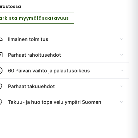
arastossa
arkista myymäläsaatavuus
Ilmainen toimitus
Parhaat rahoitusehdot
60 Päivän vaihto ja palautusoikeus
Parhaat takuuehdot
Takuu- ja huoltopalvelu ympäri Suomen