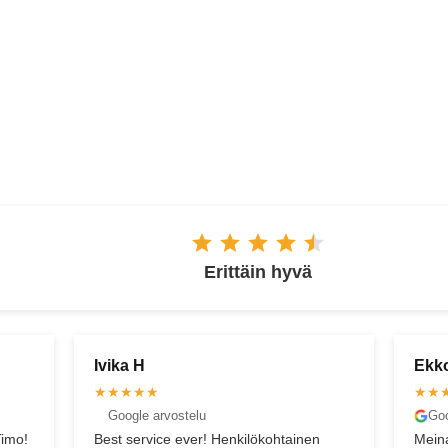
ESPOO
Erittäin hyvä
Ekko H
Kr
★★★★★
★
Google arvostelu
nen
Meinasi tämä arvostelu unohtua kun
Kav