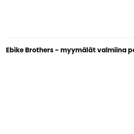
Ebike Brothers - myymälät valmiina 
TAMPERE LAHDESJÄRVI
Sähköpyörät, huollot ja varusteet – saman katon alta
helposti ja asiantuntevasti.
Näytä
tiedot