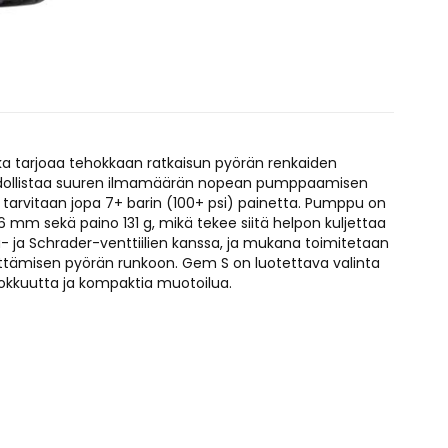
a tarjoaa tehokkaan ratkaisun pyörän renkaiden
ahdollistaa suuren ilmamäärän nopean pumppaamisen
un tarvitaan jopa 7+ barin (100+ psi) painetta. Pumppu on
6 mm sekä paino 131 g, mikä tekee siitä helpon kuljettaa
- ja Schrader-venttiilien kanssa, ja mukana toimitetaan
nittämisen pyörän runkoon. Gem S on luotettava valinta
ehokkuutta ja kompaktia muotoilua.