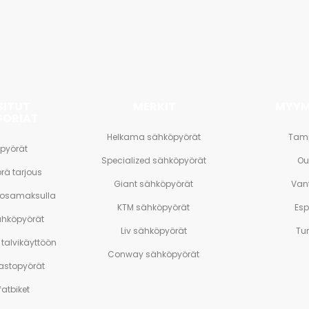
SITUT
MERKIT
MYYM
GORIAT
Helkama sähköpyörät
Tam
pyörät
Specialized sähköpyörät
Ou
rä tarjous
Giant sähköpyörät
Van
 osamaksulla
KTM sähköpyörät
Es
ähköpyörät
Liv sähköpyörät
Tu
talvikäyttöön
Conway sähköpyörät
stopyörät
atbiket