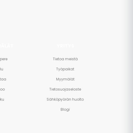
ÄLÄT
YRITYS
pere
Tietoa meistä
lu
Työpaikat
taa
Myymälät
poo
Tietosuojaseloste
rku
Sähköpyörän huolto
Blogi