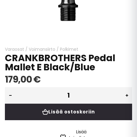
Skip
to
the
beginning
Varaosat
/
Voimansiirto
/
Polkimet
CRANKBROTHERS Pedal
of
the
Mallet E Black/Blue
images
gallery
179,00 €
Lisää ostoskoriin
Lisää