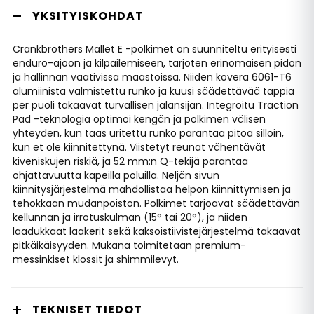
YKSITYISKOHDAT
Crankbrothers Mallet E -polkimet on suunniteltu erityisesti
enduro-ajoon ja kilpailemiseen, tarjoten erinomaisen pidon
ja hallinnan vaativissa maastoissa. Niiden kovera 6061-T6
alumiinista valmistettu runko ja kuusi säädettävää tappia
per puoli takaavat turvallisen jalansijan. Integroitu Traction
Pad -teknologia optimoi kengän ja polkimen välisen
yhteyden, kun taas uritettu runko parantaa pitoa silloin,
kun et ole kiinnitettynä. Viistetyt reunat vähentävät
kiveniskujen riskiä, ja 52 mm:n Q-tekijä parantaa
ohjattavuutta kapeilla poluilla. Neljän sivun
kiinnitysjärjestelmä mahdollistaa helpon kiinnittymisen ja
tehokkaan mudanpoiston. Polkimet tarjoavat säädettävän
kellunnan ja irrotuskulman (15° tai 20°), ja niiden
laadukkaat laakerit sekä kaksoistiivistejärjestelmä takaavat
pitkäikäisyyden. Mukana toimitetaan premium-
messinkiset klossit ja shimmilevyt.
TEKNISET TIEDOT