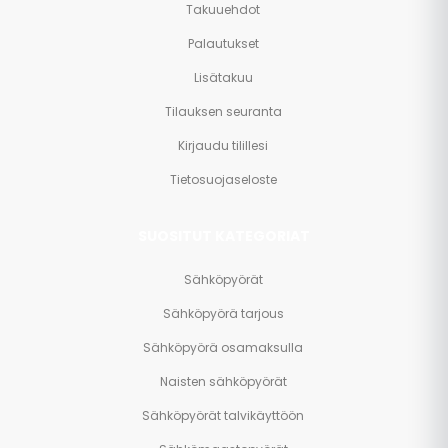
Takuuehdot
Palautukset
Lisätakuu
Tilauksen seuranta
Kirjaudu tilillesi
Tietosuojaseloste
SUOSITUT KATEGORIAT
Sähköpyörät
Sähköpyörä tarjous
Sähköpyörä osamaksulla
Naisten sähköpyörät
Sähköpyörät talvikäyttöön