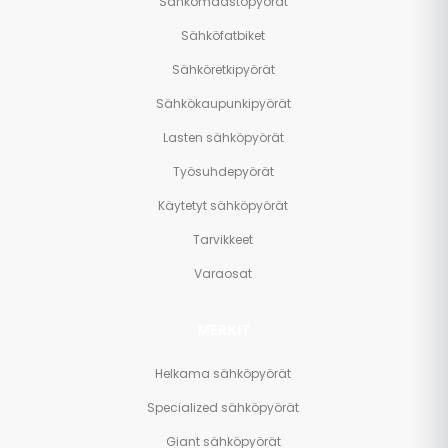
Sähkömaastopyörät
Sähköfatbiket
Sähköretkipyörät
Sähkökaupunkipyörät
Lasten sähköpyörät
Työsuhdepyörät
Käytetyt sähköpyörät
Tarvikkeet
Varaosat
MERKIT
Helkama sähköpyörät
Specialized sähköpyörät
Giant sähköpyörät