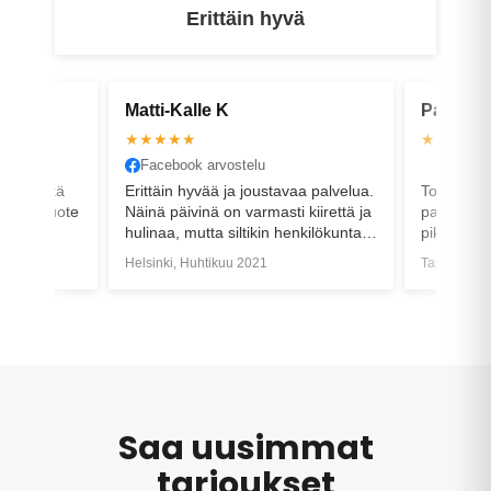
Erittäin hyvä
Matti-Kalle K
Pasi U
★★★★★
★★★★
Facebook arvostelu
Google a
elua. Eikä
Erittäin hyvää ja joustavaa palvelua.
Todella ak
en kun tuote
Näinä päivinä on varmasti kiirettä ja
palvelua. 
hulinaa, mutta siltikin henkilökunta
pikkutunne
venyy asiakkaan hyväksi.
pyöräkaupp
Helsinki, Huhtikuu 2021
Tampere, 
Suosittelen
Saa uusimmat
tarjoukset