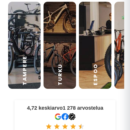
TAMPERE
VA
ESPOO
TURKU
4,72 keskiarvo
1 278 arvostelua