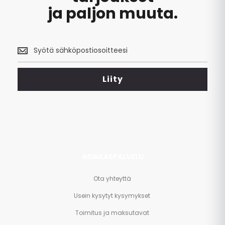
ja paljon muuta.
Saa
uusimmat
tarjoukset
<br>
Liity
ja
paljon
muuta.
ASIAKASPALVELU
Ota yhteyttä
Usein kysytyt kysymykset
Toimitus ja maksutavat