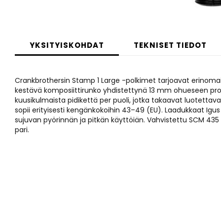
Skip
to
YKSITYISKOHDAT
TEKNISET TIEDOT
the
beginning
of
Crankbrothersin Stamp 1 Large -polkimet tarjoavat erinoma
the
kestävä komposiittirunko yhdistettynä 13 mm ohueseen profiil
images
kuusikulmaista pidikettä per puoli, jotka takaavat luotettavan
gallery
sopii erityisesti kengänkokoihin 43–49 (EU). Laadukkaat Igus 
sujuvan pyörinnän ja pitkän käyttöiän. Vahvistettu SCM 435 
pari.