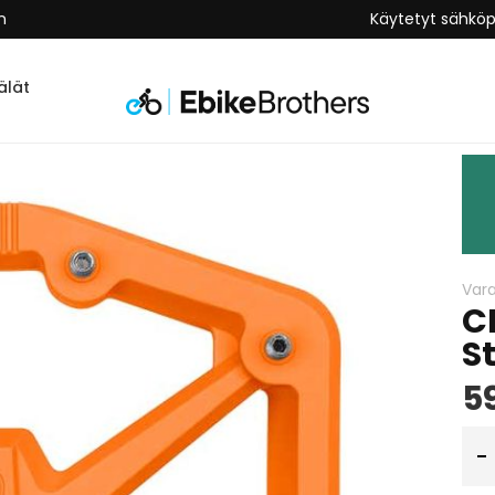
n
Käytetyt sähkö
lät
Var
C
S
5