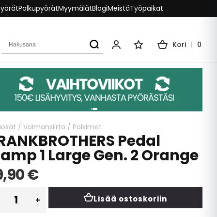
pyörät
Polkupyörät
Myymälät
Blogi
Meistä
Työpaikat
Hakusana
Kori
0
Oma tili
Toivelista
aosat
/
Voimansiirto
/
Polkimet
RANKBROTHERS Pedal
tamp 1 Large Gen. 2 Orange
9,90 €
Lisää ostoskoriin