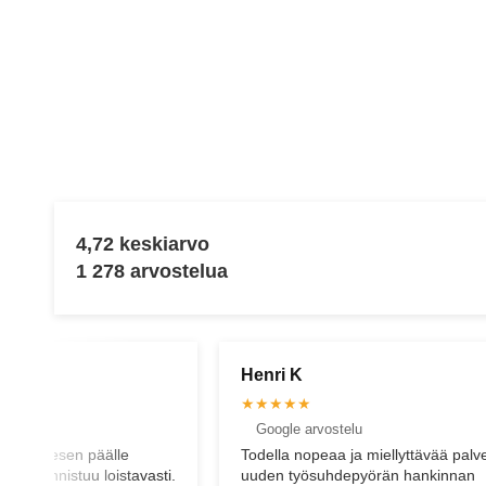
4,72 keskiarvo
1 278 arvostelua
Virve K
★★★★★
elu
Facebook arvostelu
ja miellyttävää palvelua
Hienoa asiakaspalvelua. Neuvoa
epyörän hankinnan
pyydettäessä pidetään huoli, että