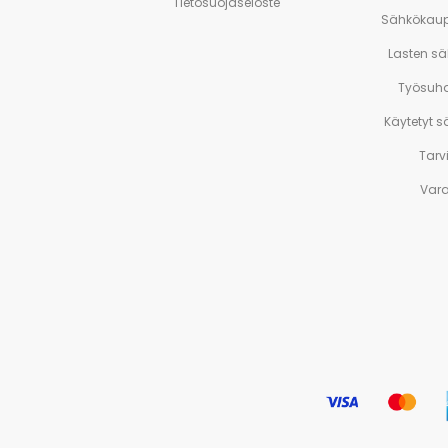
Tietosuojaseloste
Sähkökaup
Lasten s
Työsuh
Käytetyt 
Tarv
Var