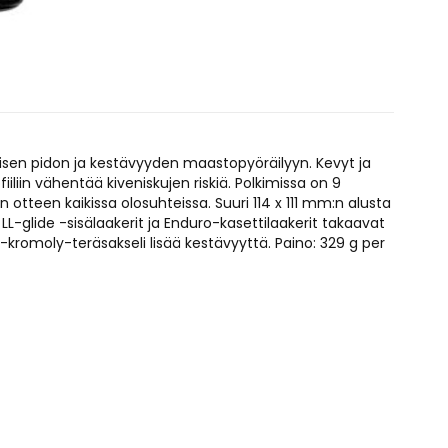
isen pidon ja kestävyyden maastopyöräilyyn. Kevyt ja
iin vähentää kiveniskujen riskiä. Polkimissa on 9
 otteen kaikissa olosuhteissa. Suuri 114 x 111 mm:n alusta
LL-glide -sisälaakerit ja Enduro-kasettilaakerit takaavat
-kromoly-teräsakseli lisää kestävyyttä. Paino: 329 g per