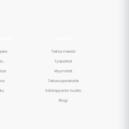
ÄLÄT
YRITYS
pere
Tietoa meistä
lu
Työpaikat
taa
Myymälät
poo
Tietosuojaseloste
rku
Sähköpyörän huolto
Blogi