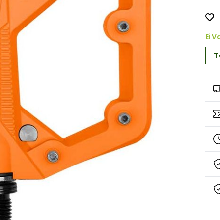
Ei V
T