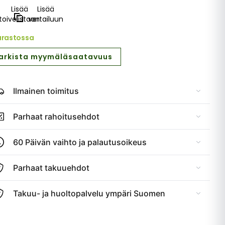
Lisää
Lisää
toivelistaan
vertailuun
arastossa
arkista myymäläsaatavuus
Ilmainen toimitus
Parhaat rahoitusehdot
60 Päivän vaihto ja palautusoikeus
Parhaat takuuehdot
Takuu- ja huoltopalvelu ympäri Suomen