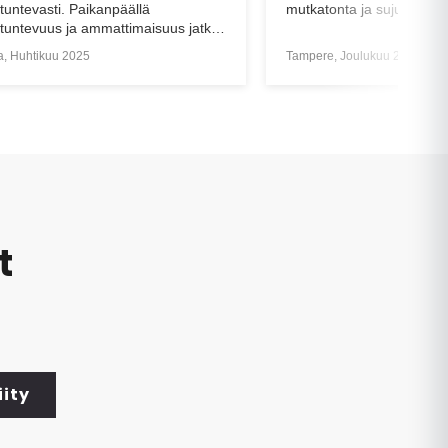
tonta ja sujuvaa. Kiitos!
tarkastusraportti
re, Joulukuu 2024
Helsinki, Huhtikuu 2019
t
iity