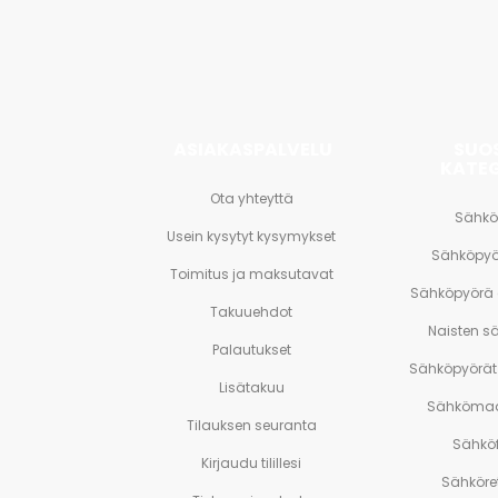
ja
paljon
muuta.
ASIAKASPALVELU
SUO
KATE
Ota yhteyttä
Sähkö
Usein kysytyt kysymykset
Sähköpyö
Toimitus ja maksutavat
Sähköpyörä
Takuuehdot
Naisten s
Palautukset
Sähköpyörät 
Lisätakuu
Sähkömaa
Tilauksen seuranta
Sähköf
Kirjaudu tilillesi
Sähköre