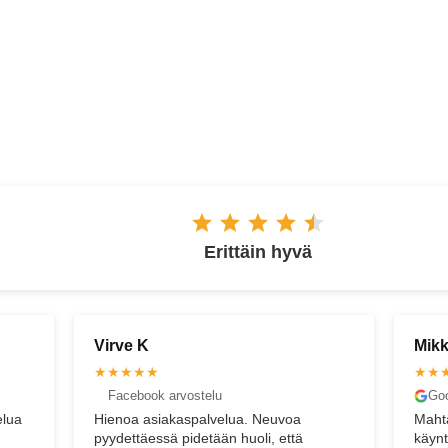
ESPOO
Erittäin hyvä
Mikko T
Pek
★★★★★
★★
Google arvostelu
Goo
Mahtavaa palvelua! Ennen liikkeessä
Upeaa
käyntiä viesteihini vastattiin nopeasti ja
joust