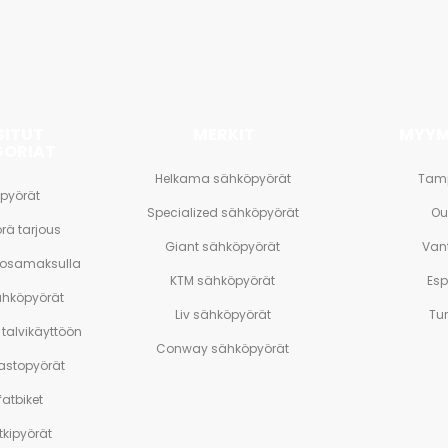
SITUT
MERKIT
MYYM
GORIAT
Helkama sähköpyörät
Tam
pyörät
Specialized sähköpyörät
Ou
rä tarjous
Giant sähköpyörät
Van
 osamaksulla
KTM sähköpyörät
Es
ähköpyörät
Liv sähköpyörät
Tu
talvikäyttöön
Conway sähköpyörät
stopyörät
atbiket
tkipyörät