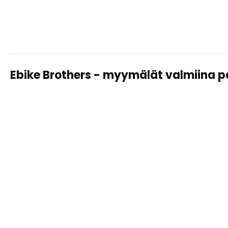
Ebike Brothers - myymälät valmiina 
TAMPERE LAHDESJÄRVI
Sähköpyörät, huollot ja varusteet – saman katon alta
helposti ja asiantuntevasti.
Näytä
tiedot