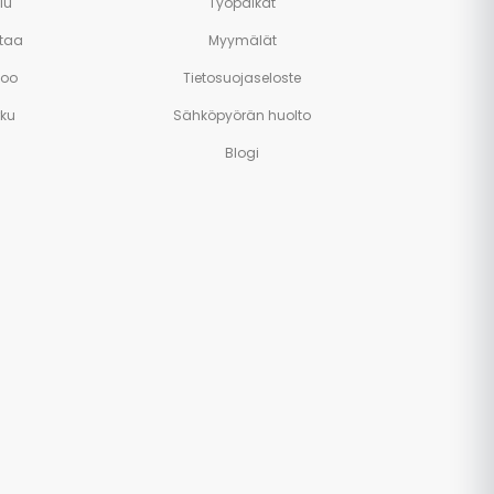
lu
Työpaikat
taa
Myymälät
poo
Tietosuojaseloste
rku
Sähköpyörän huolto
Blogi