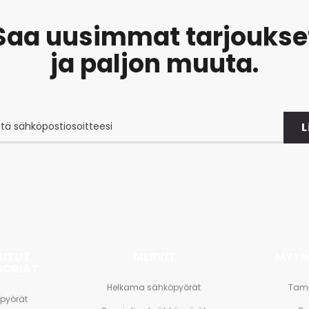
Saa uusimmat tarjoukse
ja paljon muuta.
L
at
et
SITUT
MERKIT
MYYM
GORIAT
Helkama sähköpyörät
Tam
pyörät