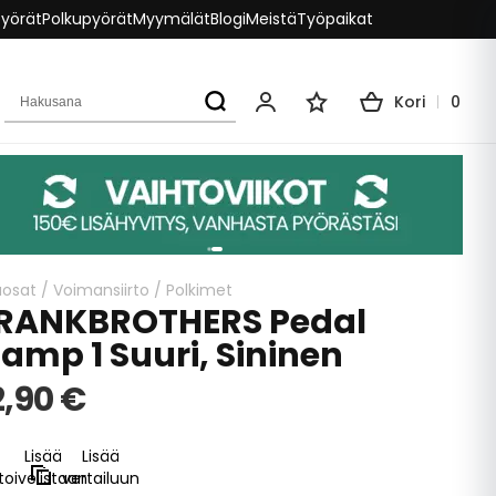
pyörät
Polkupyörät
Myymälät
Blogi
Meistä
Työpaikat
Hakusana
Kori
0
Oma tili
Toivelista
aosat
/
Voimansiirto
/
Polkimet
RANKBROTHERS Pedal
tamp 1 Suuri, Sininen
2,90 €
Lisää
Lisää
toivelistaan
vertailuun