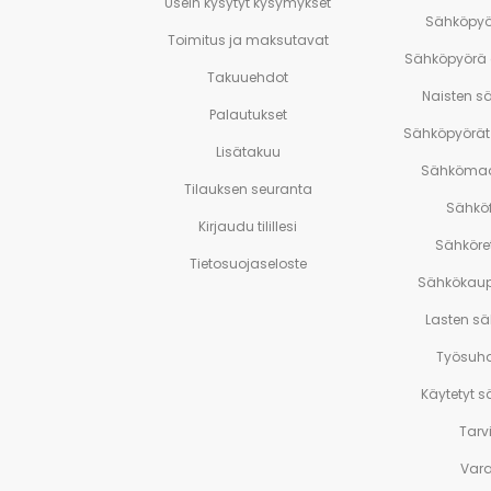
Usein kysytyt kysymykset
Sähköpyö
Toimitus ja maksutavat
Sähköpyörä
Takuuehdot
Naisten s
Palautukset
Sähköpyörät 
Lisätakuu
Sähkömaa
Tilauksen seuranta
Sähköf
Kirjaudu tilillesi
Sähköre
Tietosuojaseloste
Sähkökaup
Lasten s
Työsuh
Käytetyt 
Tarv
Var