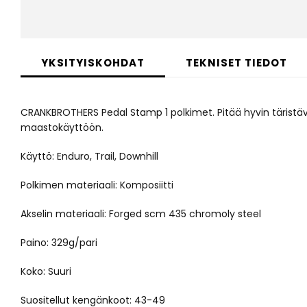
Skip
to
YKSITYISKOHDAT
TEKNISET TIEDOT
the
beginning
of
CRANKBROTHERS Pedal Stamp 1 polkimet. Pitää hyvin täristä
the
images
maastokäyttöön.
gallery
Käyttö: Enduro, Trail, Downhill
Polkimen materiaali: Komposiitti
Akselin materiaali: Forged scm 435 chromoly steel
Paino: 329g/pari
Koko: Suuri
Suositellut kengänkoot: 43-49