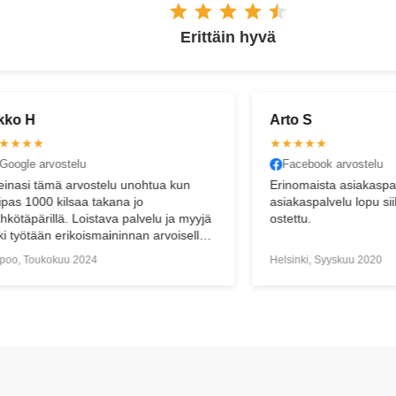
Erittäin hyvä
Arto S
Matt
★★★★★
★★
Facebook arvostelu
Fac
n
Erinomaista asiakaspalvelua. Eikä
Eritt
asiakaspalvelu lopu siihen kun tuote on
Näinä
myyjä
ostettu.
hulin
ella
asiak
vaa
Helsinki, Syyskuu 2020
Helsin
opa
u.
un
i.