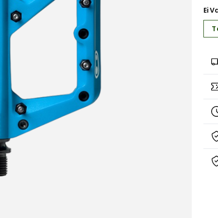
Ei V
T