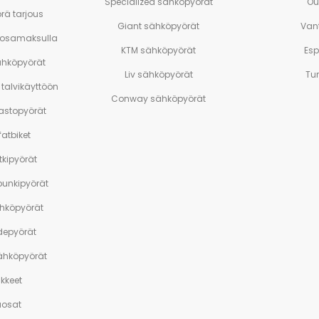
Specialized sähköpyörät
Ou
rä tarjous
Giant sähköpyörät
Van
 osamaksulla
KTM sähköpyörät
Es
ähköpyörät
Liv sähköpyörät
Tu
talvikäyttöön
Conway sähköpyörät
stopyörät
atbiket
tkipyörät
unkipyörät
ähköpyörät
depyörät
sähköpyörät
ikkeet
aosat