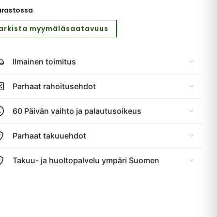
arastossa
arkista myymäläsaatavuus
Ilmainen toimitus
Parhaat rahoitusehdot
60 Päivän vaihto ja palautusoikeus
Parhaat takuuehdot
Takuu- ja huoltopalvelu ympäri Suomen