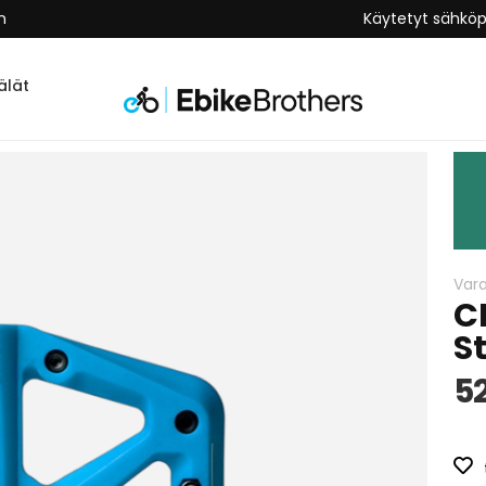
n
Käytetyt sähkö
lät
Var
C
S
5