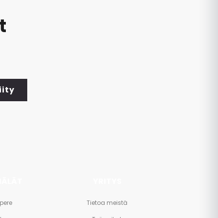
t
iity
ÄLÄT
YRITYS
pere
Tietoa meistä