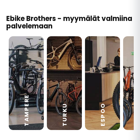
Ebike Brothers - myymälät valmiina
palvelemaan
TAMPERE
VA
ESPOO
TURKU