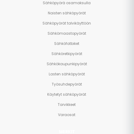
Sähköpyörä osamaksulla
Naisten sähköpyörät
Sähköpyörät talvikäyttöön
Sähkömaastopyörät
Sähköfatbiket
Sähköretkipyörät
Sähkökaupunkipyörät
Lasten sähköpyörät
Työsuhdepyörät
Käytetyt sähköpyörät
Tarvikkeet
Varaosat
MERKIT