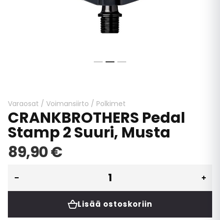
Skip
to
the
beginning
Varaosat
/
Voimansiirto
/
Polkimet
CRANKBROTHERS Pedal
of
the
Stamp 2 Suuri, Musta
images
gallery
89,90 €
Lisää ostoskoriin