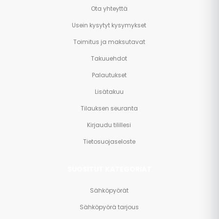
Ota yhteyttä
Usein kysytyt kysymykset
Toimitus ja maksutavat
Takuuehdot
Palautukset
Lisätakuu
Tilauksen seuranta
Kirjaudu tilillesi
Tietosuojaseloste
SUOSITUT KATEGORIAT
Sähköpyörät
Sähköpyörä tarjous