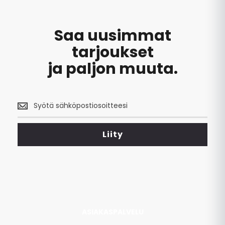
Saa uusimmat
tarjoukset
ja paljon muuta.
Saa
uusimmat
tarjoukset
<br>
Liity
ja
paljon
muuta.
ASIAKASPALVELU