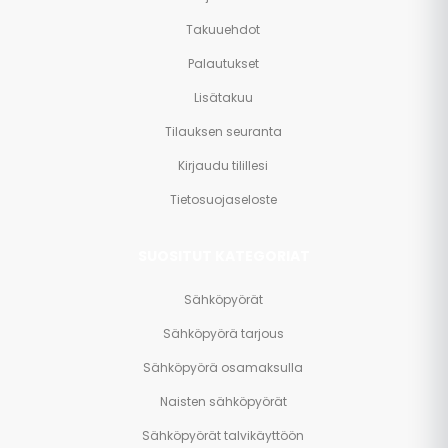
Takuuehdot
Palautukset
Lisätakuu
Tilauksen seuranta
Kirjaudu tilillesi
Tietosuojaseloste
SUOSITUT KATEGORIAT
Sähköpyörät
Sähköpyörä tarjous
Sähköpyörä osamaksulla
Naisten sähköpyörät
Sähköpyörät talvikäyttöön