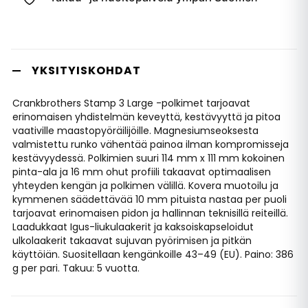
YKSITYISKOHDAT
Crankbrothers Stamp 3 Large -polkimet tarjoavat
erinomaisen yhdistelmän keveyttä, kestävyyttä ja pitoa
vaativille maastopyöräilijöille. Magnesiumseoksesta
valmistettu runko vähentää painoa ilman kompromisseja
kestävyydessä. Polkimien suuri 114 mm x 111 mm kokoinen
pinta-ala ja 16 mm ohut profiili takaavat optimaalisen
yhteyden kengän ja polkimen välillä. Kovera muotoilu ja
kymmenen säädettävää 10 mm pituista nastaa per puoli
tarjoavat erinomaisen pidon ja hallinnan teknisillä reiteillä.
Laadukkaat Igus-liukulaakerit ja kaksoiskapseloidut
ulkolaakerit takaavat sujuvan pyörimisen ja pitkän
käyttöiän. Suositellaan kengänkoille 43–49 (EU). Paino: 386
g per pari. Takuu: 5 vuotta.