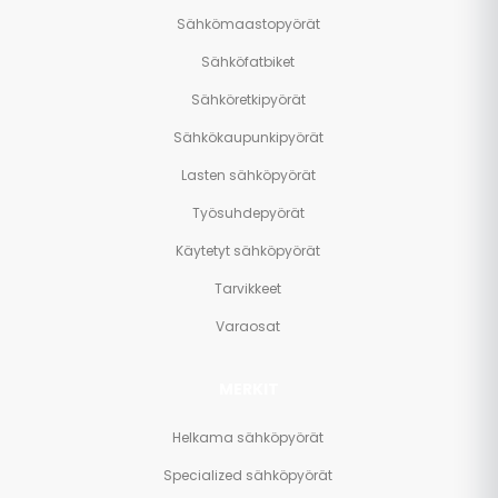
Sähkömaastopyörät
Sähköfatbiket
Sähköretkipyörät
Sähkökaupunkipyörät
Lasten sähköpyörät
Työsuhdepyörät
Käytetyt sähköpyörät
Tarvikkeet
Varaosat
MERKIT
Helkama sähköpyörät
Specialized sähköpyörät