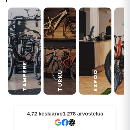
TAMPERE
VA
ESPOO
TURKU
4,72 keskiarvo
1 278 arvostelua