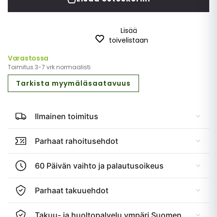
Lisää
toivelistaan
Varastossa
Toimitus 3-7 vrk normaalisti.
Tarkista myymäläsaatavuus
Ilmainen toimitus
Parhaat rahoitusehdot
60 Päivän vaihto ja palautusoikeus
Parhaat takuuehdot
Takuu- ja huoltopalvelu ympäri Suomen