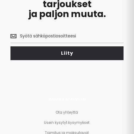
tarjoukset
ja paljon muuta.
Saa
uusimmat
tarjoukset
<br>
Liity
ja
paljon
muuta.
ASIAKASPALVELU
Ota yhteyttä
Usein kysytyt kysymykset
Toimitus ja maksutavat