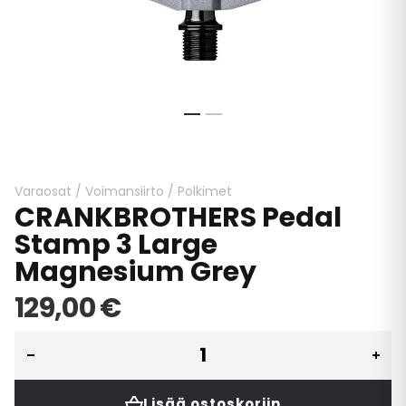
Skip
to
the
beginning
Varaosat
/
Voimansiirto
/
Polkimet
CRANKBROTHERS Pedal
of
the
Stamp 3 Large
images
Magnesium Grey
gallery
129,00 €
Lisää ostoskoriin