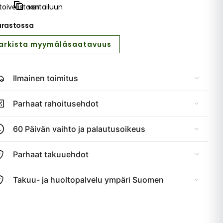
toivelistaan
vertailuun
arastossa
arkista myymäläsaatavuus
Ilmainen toimitus
Parhaat rahoitusehdot
60 Päivän vaihto ja palautusoikeus
Parhaat takuuehdot
Takuu- ja huoltopalvelu ympäri Suomen