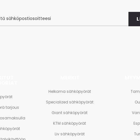
L
at
et
SITUT
MERKIT
MYYM
GORIAT
Helkama sähköpyörät
Tam
pyörät
Specialized sähköpyörät
Ou
rä tarjous
Giant sähköpyörät
Van
 osamaksulla
KTM sähköpyörät
Es
ähköpyörät
Liv sähköpyörät
Tu
talvikäyttöön