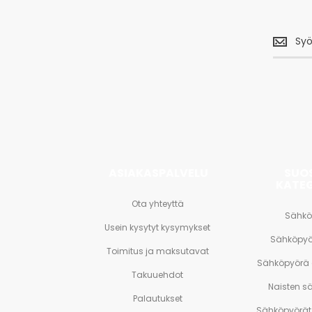
Saa
uusimm
tarjouks
<br>
ja
paljon
muuta.
ASIAKASPALVELU
SUO
KATE
Ota yhteyttä
Sähkö
Usein kysytyt kysymykset
Sähköpyö
Toimitus ja maksutavat
Sähköpyörä
Takuuehdot
Naisten s
Palautukset
Sähköpyörät 