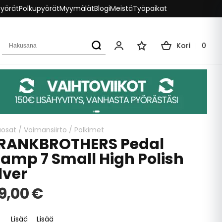
pyörät
Polkupyörät
Myymälät
Blogi
Meistä
Työpaikat
Hakusana
Kori
0
Oma tili
Toivelista
aosat
/
Voimansiirto
/
Polkimet
RANKBROTHERS Pedal
tamp 7 Small High Polish
lver
9,00 €
Lisää
Lisää