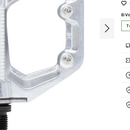
Ei V
T