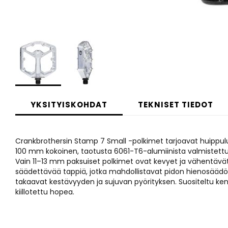
Skip
to
YKSITYISKOHDAT
TEKNISET TIEDOT
the
beginning
of
Crankbrothersin Stamp 7 Small -polkimet tarjoavat huippul
the
100 mm kokoinen, taotusta 6061-T6-alumiinista valmistettu 
images
Vain 11–13 mm paksuiset polkimet ovat kevyet ja vähentävät 
gallery
säädettävää tappiä, jotka mahdollistavat pidon hienosäädön. 
takaavat kestävyyden ja sujuvan pyörityksen. Suositeltu keng
kiillotettu hopea.