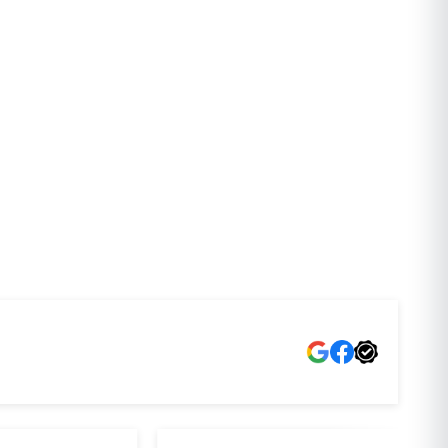
VANTAA
OULU