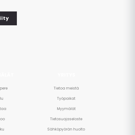
iity
ÄLÄT
YRITYS
pere
Tietoa meistä
lu
Työpaikat
taa
Myymälät
poo
Tietosuojaseloste
rku
Sähköpyörän huolto