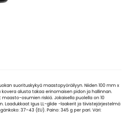
uokan suorituskykyä maastopyöräilyyn. Niiden 100 mm x
kovera alusta takaa erinomaisen pidon ja hallinnan.
maasto-osumien riskiä. Jokaisella puolella on 10
Laadukkaat Igus LL-glide -laakerit ja tiivistejärjestelmä
änkoko: 37–43 (EU). Paino: 345 g per pari. Väri: