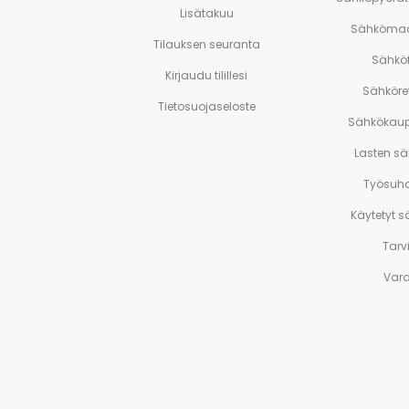
Lisätakuu
Sähkömaa
Tilauksen seuranta
Sähköf
Kirjaudu tilillesi
Sähköre
Tietosuojaseloste
Sähkökaup
Lasten s
Työsuh
Käytetyt 
Tarv
Var