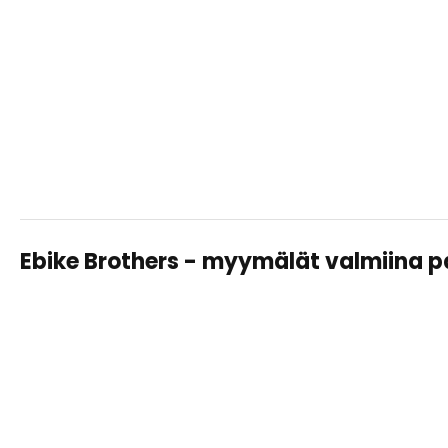
Ebike Brothers - myymälät valmiina 
TAMPERE LAHDESJÄRVI
Sähköpyörät, huollot ja varusteet – saman katon alta
helposti ja asiantuntevasti.
Näytä
tiedot