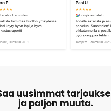
Pasi U
Jon
★★★★★
★★
Google arvostelu
Goo
ssä.
Todella aktiivista ja asiantuntevaa
Tilau
palvelua. Suosittelen! Palvelua jopa
mutta
pikkutunneilla s-postilla, jolloin myös
palvel
pyöräkauppaa tehtiin.️
Tampere, Tammikuu 2025
Tampe
Saa uusimmat tarjoukse
ja paljon muuta.