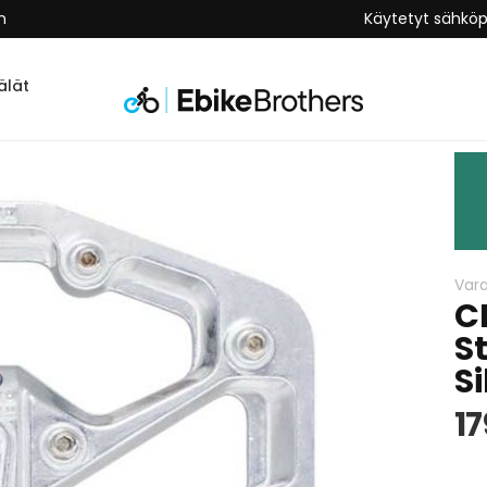
n
Käytetyt sähkö
lät
Var
C
S
Si
17