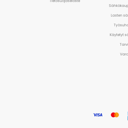
Tietosuojaseloste
Sähkökaup
Lasten s
Työsuh
Käytetyt 
Tarv
Var