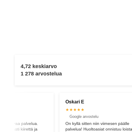
4,72 keskiarvo
1 278 arvostelua
Virve K
★★★★★
elu
Facebook arvostelu
niin viimesen päälle
Hienoa asiakaspalvelua. Neuvoa
asiat onnistuu loistavasti.
pyydettäessä pidetään huoli, että