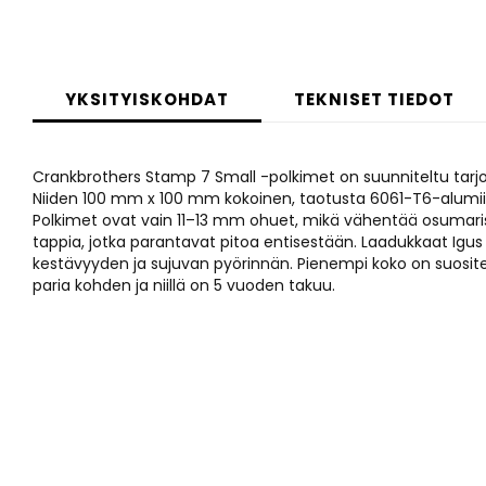
Skip
to
YKSITYISKOHDAT
TEKNISET TIEDOT
the
beginning
of
Crankbrothers Stamp 7 Small -polkimet on suunniteltu tarj
the
Niiden 100 mm x 100 mm kokoinen, taotusta 6061-T6-alumiin
images
Polkimet ovat vain 11–13 mm ohuet, mikä vähentää osumaris
gallery
tappia, jotka parantavat pitoa entisestään. Laadukkaat Igus L
kestävyyden ja sujuvan pyörinnän. Pienempi koko on suosite
paria kohden ja niillä on 5 vuoden takuu.