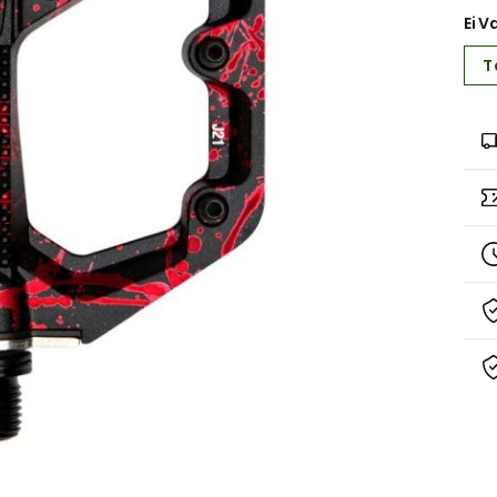
Ei V
T