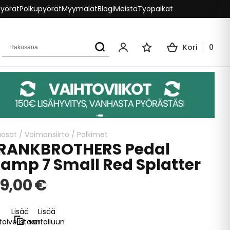
pyörät
Polkupyörät
Myymälät
Blogi
Meistä
Työpaikat
Hakusana
Kori
0
Oma tili
Toivelista
aosat
/
Voimansiirto
/
Polkimet
RANKBROTHERS Pedal
tamp 7 Small Red Splatter
9,00 €
Lisää
Lisää
toivelistaan
vertailuun