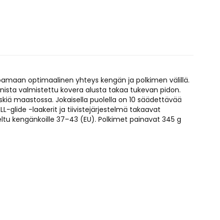
oamaan optimaalinen yhteys kengän ja polkimen välillä.
ista valmistettu kovera alusta takaa tukevan pidon.
kiä maastossa. Jokaisella puolella on 10 säädettävää
L-glide -laakerit ja tiivistejärjestelmä takaavat
ltu kengänkoille 37–43 (EU). Polkimet painavat 345 g