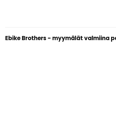
Ebike Brothers - myymälät valmiina 
TAMPERE LAHDESJÄRVI
Sähköpyörät, huollot ja varusteet – saman katon alta
helposti ja asiantuntevasti.
Näytä
tiedot