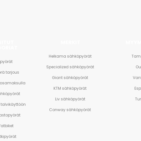
SITUT
MERKIT
MYYM
GORIAT
Helkama sähköpyörät
Tam
pyörät
Specialized sähköpyörät
Ou
rä tarjous
Giant sähköpyörät
Van
 osamaksulla
KTM sähköpyörät
Es
ähköpyörät
Liv sähköpyörät
Tu
talvikäyttöön
Conway sähköpyörät
stopyörät
atbiket
tkipyörät