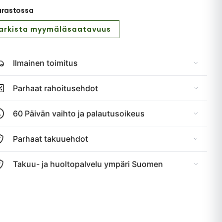
arastossa
arkista myymäläsaatavuus
Ilmainen toimitus
Parhaat rahoitusehdot
60 Päivän vaihto ja palautusoikeus
Parhaat takuuehdot
Takuu- ja huoltopalvelu ympäri Suomen