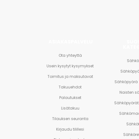
ja
paljon
muuta.
ASIAKASPALVELU
SUO
KATE
Ota yhteyttä
Sähkö
Usein kysytyt kysymykset
Sähköpyö
Toimitus ja maksutavat
Sähköpyörä
Takuuehdot
Naisten s
Palautukset
Sähköpyörät 
Lisätakuu
Sähkömaa
Tilauksen seuranta
Sähköf
Kirjaudu tilillesi
Sähköre