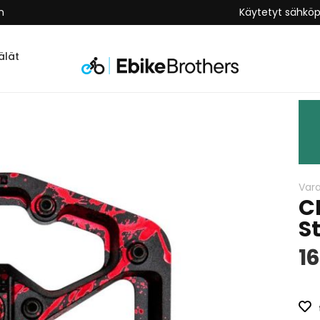
n
Käytetyt sähkö
lät
Var
C
S
16