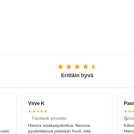
ESPOO
Erittäin hyvä
Pasi U
Elin
★★★★★
★★
Google arvostelu
Fac
Kiitos paljon hienosta arvostelusta Timo!
Sain 
Hienoa kuulla, että kaikki sujui odotusten
toimi