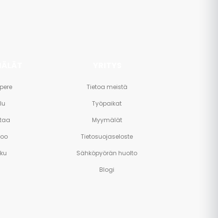
ÄLÄT
YRITYS
pere
Tietoa meistä
lu
Työpaikat
taa
Myymälät
poo
Tietosuojaseloste
rku
Sähköpyörän huolto
Blogi