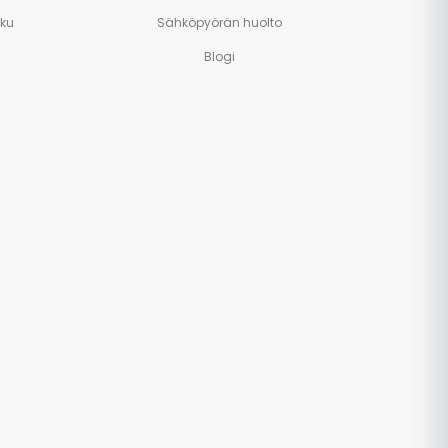
rku
Sähköpyörän huolto
Blogi