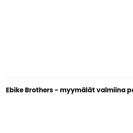
Ebike Brothers - myymälät valmiina 
TAMPERE LAHDESJÄRVI
Sähköpyörät, huollot ja varusteet – saman katon alta
helposti ja asiantuntevasti.