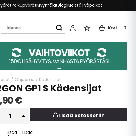
pyörät
Polkupyörät
Myymälät
Blogi
Meistä
Työpaikat
Hakusana
Kori
0
Oma tili
Toivelista
aosat
/
Ohjaamo
/
Kädensijat
RGON GP1 S Kädensijat
,90 €
Lisää ostoskoriin
Lisää
Lisää