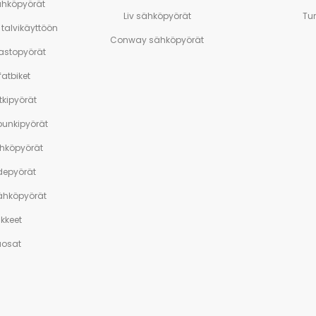
ähköpyörät
Liv sähköpyörät
Tu
talvikäyttöön
Conway sähköpyörät
stopyörät
atbiket
tkipyörät
unkipyörät
ähköpyörät
depyörät
sähköpyörät
ikkeet
aosat