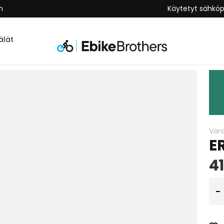
n
Käytetyt sähkö
lät
Var
E
41