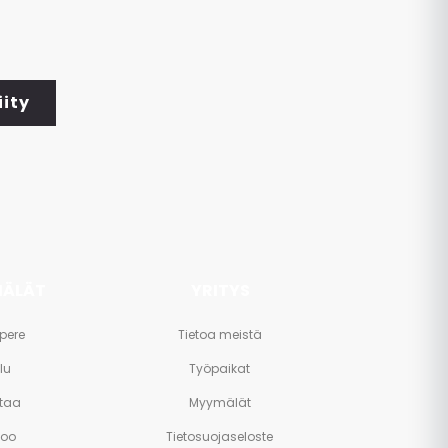
iity
ÄLÄT
YRITYS
pere
Tietoa meistä
lu
Työpaikat
taa
Myymälät
poo
Tietosuojaseloste