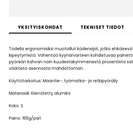
Skip
to
YKSITYISKOHDAT
TEKNISET TIEDOT
the
beginning
of
Todella ergonomisiksi muotoillut kädensijat, jotka ehkäisev
the
images
kipeytymistä. Vähentää kyynärvarteen kohdistuvaa painetta
gallery
pyöreän kahvan noin kuudestakymmenestä prosentista sata
väärästä asennosta mahdottoman.
Käyttötarkoitus: Maantie-, työmatka- ja retkipyöräily
Materiaali: Kierrätetty alumiini
Koko: S
Paino: 165g/pari