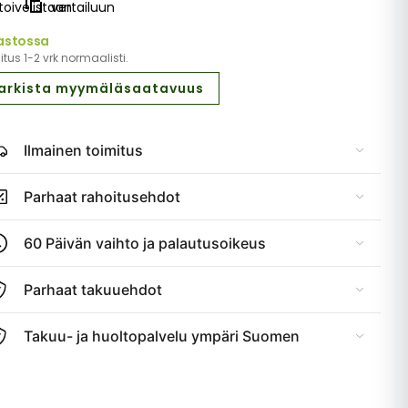
toivelistaan
vertailuun
astossa
tus 1-2 vrk normaalisti.
arkista myymäläsaatavuus
Ilmainen toimitus
Parhaat rahoitusehdot
60 Päivän vaihto ja palautusoikeus
Parhaat takuuehdot
Takuu- ja huoltopalvelu ympäri Suomen