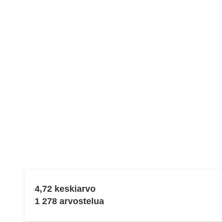
Näytä
tiedot
4,72 keskiarvo
1 278 arvostelua