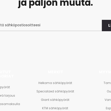
ja paljon muuta.
L
at
et
SITUT
MERKIT
MYYM
GORIAT
Helkama sähköpyörät
Tam
pyörät
Specialized sähköpyörät
Ou
rä tarjous
Giant sähköpyörät
Van
 osamaksulla
KTM sähköpyörät
Es