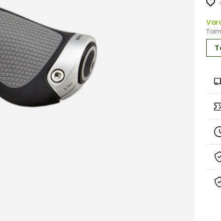
Var
Toimi
T