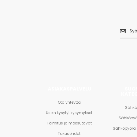
Saa
uusimm
tarjouks
<br>
ja
paljon
muuta.
ASIAKASPALVELU
SUO
KATE
Ota yhteyttä
Sähkö
Usein kysytyt kysymykset
Sähköpyö
Toimitus ja maksutavat
Sähköpyörä
Takuuehdot