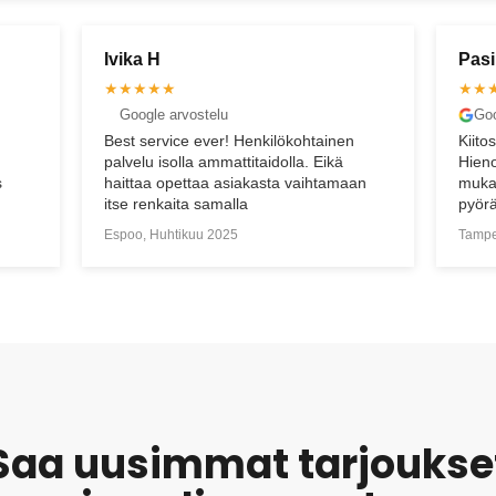
Pasi U
Min
★★★★★
★★
Google arvostelu
Go
en
Kiitos paljon hienosta arvostelusta Timo!
Huip
Hienoa kuulla, että kaikki sujui odotusten
kysy
aan
mukaisesti– mukavia hetkiä uuden
liik
pyörän kanssa!
muil
lait
Tampere, Maaliskuu 2025
Oulu
Saa uusimmat tarjoukse