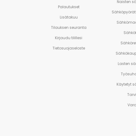
Naisten s
Palautukset
Sähköpyörät 
Lisätakuu
Sähkömaa
Tilauksen seuranta
Sähköf
Kirjaudu tilillesi
Sähköre
Tietosuojaseloste
Sähkökaup
Lasten s
Työsuh
Käytetyt 
Tarv
Var