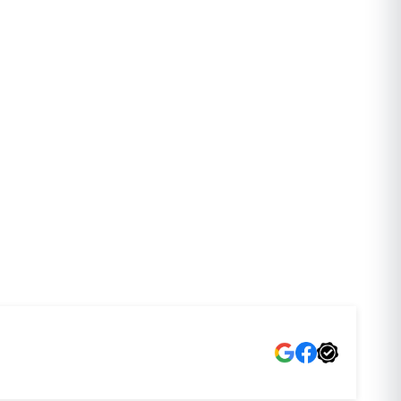
VANTAA
OULU