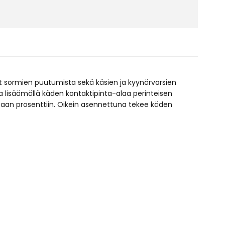
ät sormien puutumista sekä käsien ja kyynärvarsien
 lisäämällä käden kontaktipinta-alaa perinteisen
an prosenttiin. Oikein asennettuna tekee käden