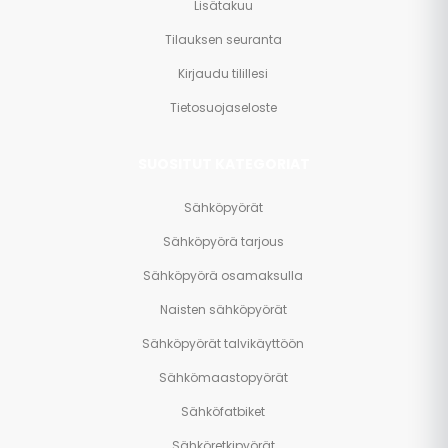
Lisätakuu
Tilauksen seuranta
Kirjaudu tilillesi
Tietosuojaseloste
SUOSITUT KATEGORIAT
Sähköpyörät
Sähköpyörä tarjous
Sähköpyörä osamaksulla
Naisten sähköpyörät
Sähköpyörät talvikäyttöön
Sähkömaastopyörät
Sähköfatbiket
Sähköretkipyörät