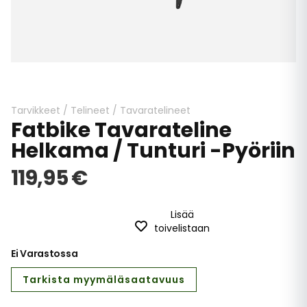
Skip
to
the
beginning
Tarvikkeet
/
Telineet
/
Tavaratelineet
Fatbike Tavarateline
of
the
Helkama / Tunturi -pyöriin
images
gallery
119,95 €
Lisää
toivelistaan
Ei Varastossa
Tarkista myymäläsaatavuus