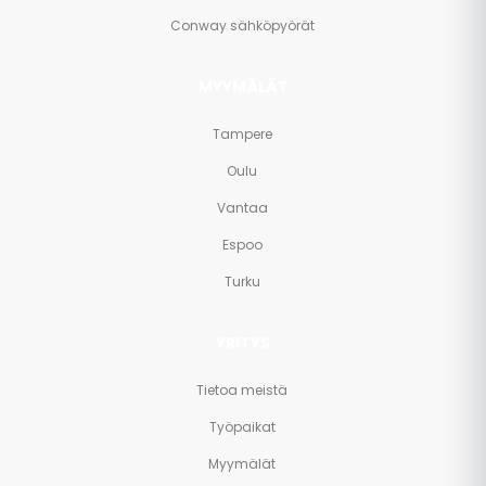
Conway sähköpyörät
MYYMÄLÄT
Tampere
Oulu
Vantaa
Espoo
Turku
YRITYS
Tietoa meistä
Työpaikat
Myymälät