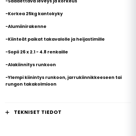
-Säädettävä leveys ja korkeus
-Korkea 25kg kantokyky
-Alumiinirakenne
-Kiinteät paikat takavalolle ja heijastimille
-Sopii 26 x 2.1 - 4.8 renkaille
-Alakiinnitys runkoon
-Ylempi kiinintys runkoon, jarrukiinnikkeeseen tai
rungon takakolmioon
TEKNISET TIEDOT