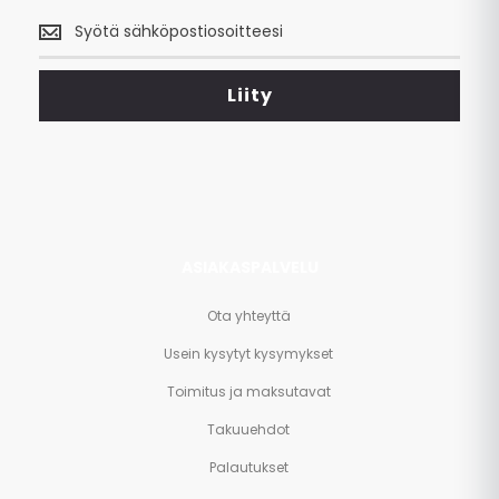
Saa
uusimmat
tarjoukset
<br>
Liity
ja
paljon
muuta.
ASIAKASPALVELU
Ota yhteyttä
Usein kysytyt kysymykset
Toimitus ja maksutavat
Takuuehdot
Palautukset