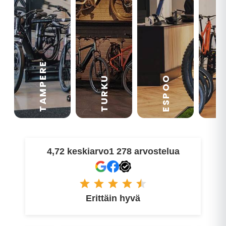
TAMPERE
VA
ESPOO
TURKU
4,72 keskiarvo
1 278 arvostelua
Erittäin hyvä