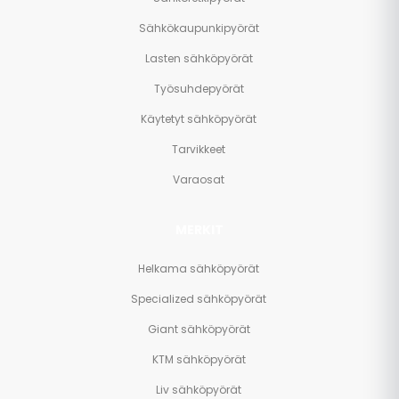
Sähkökaupunkipyörät
Lasten sähköpyörät
Työsuhdepyörät
Käytetyt sähköpyörät
Tarvikkeet
Varaosat
MERKIT
Helkama sähköpyörät
Specialized sähköpyörät
Giant sähköpyörät
KTM sähköpyörät
Liv sähköpyörät