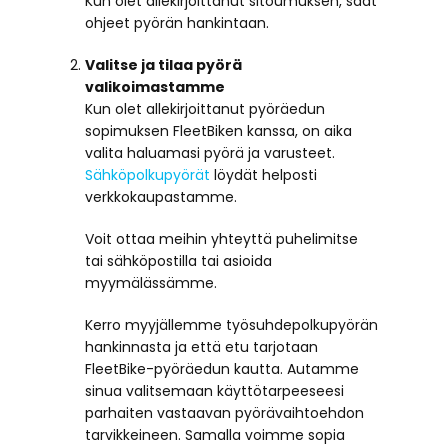
Kun olet allekirjoittanut sitoumuksen, saat
ohjeet pyörän hankintaan.
Valitse ja tilaa pyörä
valikoimastamme
Kun olet allekirjoittanut pyöräedun
sopimuksen FleetBiken kanssa, on aika
valita haluamasi pyörä ja varusteet.
Sähköpolkupyörät
löydät helposti
verkkokaupastamme.
Voit ottaa meihin yhteyttä puhelimitse
tai sähköpostilla tai asioida
myymälässämme.
Kerro myyjällemme työsuhdepolkupyörän
hankinnasta ja että etu tarjotaan
FleetBike-pyöräedun kautta. Autamme
sinua valitsemaan käyttötarpeeseesi
parhaiten vastaavan pyörävaihtoehdon
tarvikkeineen. Samalla voimme sopia