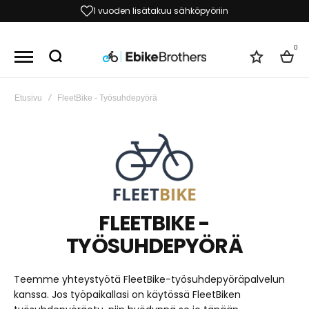
1 vuoden lisätakuu sähköpyöriin
0
Toivelist
Kori
Etusivu
FleetBike - Työsuhdepyörä
FLEETBIKE -
TYÖSUHDEPYÖRÄ
Teemme yhteystyötä FleetBike-työsuhdepyöräpalvelun
kanssa. Jos työpaikallasi on käytössä FleetBiken