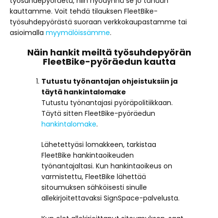
työsuhdepyöräetu, niin hyödynnä se jo tänään
kauttamme. Voit tehdä tilauksen FleetBike-
työsuhdepyörästä suoraan verkkokaupastamme tai
asioimalla
myymälöissämme
.
Näin hankit meiltä työsuhdepyörän
FleetBike-pyöräedun kautta
Tutustu työnantajan ohjeistuksiin ja
täytä hankintalomake
Tutustu työnantajasi pyöräpolitiikkaan.
Täytä sitten FleetBike-pyöräedun
hankintalomake
.
Lähetettyäsi lomakkeen, tarkistaa
FleetBike hankintaoikeuden
työnantajaltasi. Kun hankintaoikeus on
varmistettu, FleetBike lähettää
sitoumuksen sähköisesti sinulle
allekirjoitettavaksi SignSpace-palvelusta.