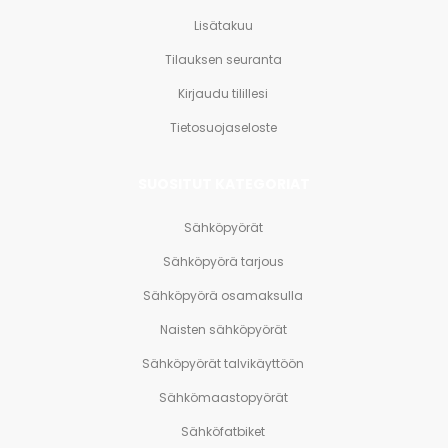
Lisätakuu
Tilauksen seuranta
Kirjaudu tilillesi
Tietosuojaseloste
SUOSITUT KATEGORIAT
Sähköpyörät
Sähköpyörä tarjous
Sähköpyörä osamaksulla
Naisten sähköpyörät
Sähköpyörät talvikäyttöön
Sähkömaastopyörät
Sähköfatbiket