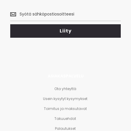
Saa
uusimmat
tarjoukset
<br>
Liity
ja
paljon
muuta.
ASIAKASPALVELU
Ota yhteyttä
Usein kysytyt kysymykset
Toimitus ja maksutavat
Takuuehdot
Palautukset