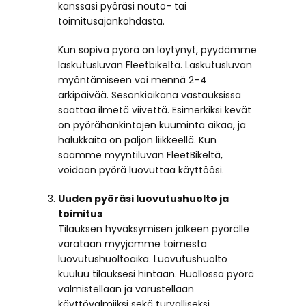
kanssasi pyöräsi nouto- tai
toimitusajankohdasta.
Kun sopiva pyörä on löytynyt, pyydämme
laskutusluvan Fleetbikeltä. Laskutusluvan
myöntämiseen voi mennä 2–4
arkipäivää. Sesonkiaikana vastauksissa
saattaa ilmetä viivettä. Esimerkiksi kevät
on pyörähankintojen kuuminta aikaa, ja
halukkaita on paljon liikkeellä. Kun
saamme myyntiluvan FleetBikeltä,
voidaan pyörä luovuttaa käyttöösi.
Uuden pyöräsi luovutushuolto ja
toimitus
Tilauksen hyväksymisen jälkeen pyörälle
varataan myyjämme toimesta
luovutushuoltoaika. Luovutushuolto
kuuluu tilauksesi hintaan. Huollossa pyörä
valmistellaan ja varustellaan
käyttövalmiiksi sekä turvalliseksi