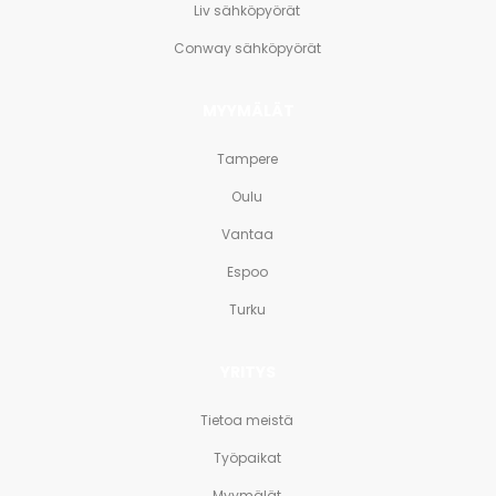
Liv sähköpyörät
Conway sähköpyörät
MYYMÄLÄT
Tampere
Oulu
Vantaa
Espoo
Turku
YRITYS
Tietoa meistä
Työpaikat
Myymälät