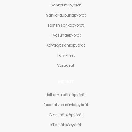
Sähköretkipyörät
Sähkökaupunkipyörät
Lasten sähköpyörät
Työsuhdepyörät
Käytetyt sähköpyörät
Tarvikkeet
Varaosat
MERKIT
Helkama sähköpyörät
Specialized sähköpyörät
Giant sähköpyörät
KTM sähköpyörät