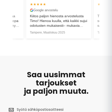
★★★★★
★★★★
Google arvostelu
Google a
antuntevaa
Kiitos paljon hienosta arvostelusta
Tilauksen 
lvelua jopa
Timo! Hienoa kuulla, että kaikki sujui
sekaannus
 jolloin myös
odotusten mukaisesti– mukavia
sain pyörän
hetkiä uuden pyörän kanssa!
Tampere, Maaliskuu 2025
Tampere, L
Saa uusimmat
tarjoukset
ja paljon muuta.
Saa
uusimmat