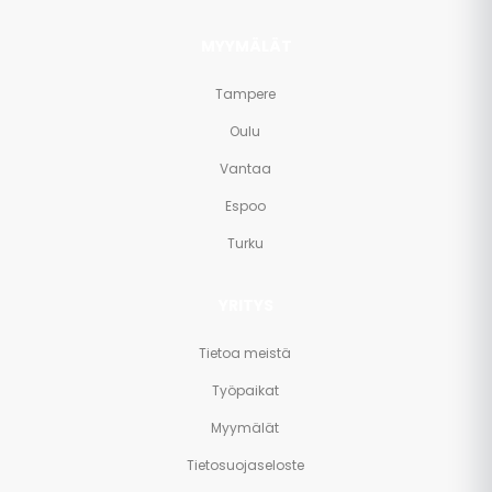
MYYMÄLÄT
Tampere
Oulu
Vantaa
Espoo
Turku
YRITYS
Tietoa meistä
Työpaikat
Myymälät
Tietosuojaseloste