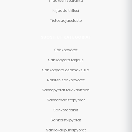
Tilauksen seuranta
Kirjaudu tilillesi
Tietosuojaseloste
SUOSITUT KATEGORIAT
Sähköpyörät
Sähköpyörä tarjous
Sähköpyörä osamaksulla
Naisten sähköpyörät
Sähköpyörät talvikäyttöön
Sähkömaastopyörät
Sähköfatbiket
Sähköretkipyörät
Sähkökaupunkipyörät