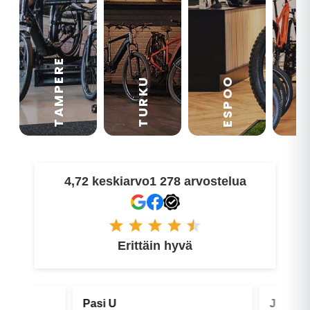
TAMPERE
VA
ESPOO
TURKU
4,72 keskiarvo
1 278 arvostelua
Erittäin hyvä
Pasi U
Jonne P