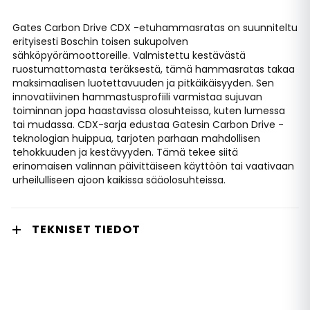
Gates Carbon Drive CDX -etuhammasratas on suunniteltu
erityisesti Boschin toisen sukupolven
sähköpyörämoottoreille. Valmistettu kestävästä
ruostumattomasta teräksestä, tämä hammasratas takaa
maksimaalisen luotettavuuden ja pitkäikäisyyden. Sen
innovatiivinen hammastusprofiili varmistaa sujuvan
toiminnan jopa haastavissa olosuhteissa, kuten lumessa
tai mudassa. CDX-sarja edustaa Gatesin Carbon Drive -
teknologian huippua, tarjoten parhaan mahdollisen
tehokkuuden ja kestävyyden. Tämä tekee siitä
erinomaisen valinnan päivittäiseen käyttöön tai vaativaan
urheilulliseen ajoon kaikissa sääolosuhteissa.
TEKNISET TIEDOT