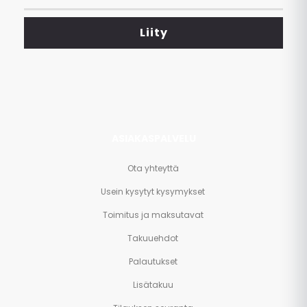
tarjoukset
<br>
Liity
ja
paljon
muuta.
ASIAKASPALVELU
Ota yhteyttä
Usein kysytyt kysymykset
Toimitus ja maksutavat
Takuuehdot
Palautukset
Lisätakuu