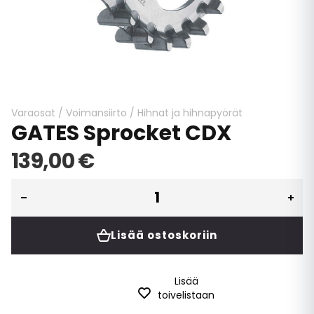
Skip
to
the
beginning
Varaosat
/
Voimansiirto
/
Hihnat ja hihnapyörät
GATES Sprocket CDX
of
the
139,00 €
images
gallery
Lisää ostoskoriin
Lisää
toivelistaan