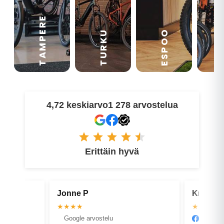
TAMPERE
VA
ESPOO
TURKU
4,72 keskiarvo
1 278 arvostelua
Erittäin hyvä
Kristian B
Minn
★★★★★
★★★
Facebook arvostelu
Goog