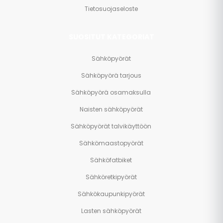
Tietosuojaseloste
SUOSITUT KATEGORIAT
Sähköpyörät
Sähköpyörä tarjous
Sähköpyörä osamaksulla
Naisten sähköpyörät
Sähköpyörät talvikäyttöön
Sähkömaastopyörät
Sähköfatbiket
Sähköretkipyörät
Sähkökaupunkipyörät
Lasten sähköpyörät