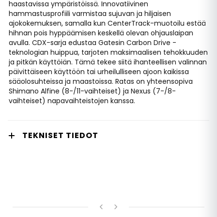
haastavissa ympäristöissä. Innovatiivinen
hammastusprofiili varmistaa sujuvan ja hiljaisen
ajokokemuksen, samalla kun CenterTrack-muotoilu estää
hihnan pois hyppäämisen keskellä olevan ohjauslaipan
avulla. CDX-sarja edustaa Gatesin Carbon Drive -
teknologian huippua, tarjoten maksimaalisen tehokkuuden
ja pitkän käyttöiän. Tämä tekee siitä ihanteellisen valinnan
päivittäiseen käyttöön tai urheilulliseen ajoon kaikissa
sääolosuhteissa ja maastoissa. Ratas on yhteensopiva
Shimano Alfine (8-/11-vaihteiset) ja Nexus (7-/8-
vaihteiset) napavaihteistojen kanssa.
TEKNISET TIEDOT