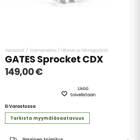
Skip
to
the
beginning
Varaosat
/
Voimansiirto
/
Hihnat ja hihnapyörät
GATES Sprocket CDX
of
the
149,00 €
images
gallery
Lisää
toivelistaan
Ei Varastossa
Tarkista myymäläsaatavuus
Ilmainen toimitus