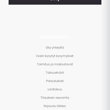
ja
paljon
muuta.
ASIAKASPALVELU
Ota yhteyttä
Usein kysytyt kysymykset
Toimitus ja maksutavat
Takuuehdot
Palautukset
Lisätakuu
Tilauksen seuranta
Kirjaudu tilillesi