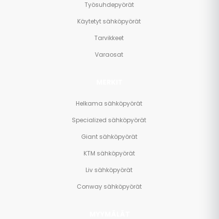
Työsuhdepyörät
Käytetyt sähköpyörät
Tarvikkeet
Varaosat
MERKIT
Helkama sähköpyörät
Specialized sähköpyörät
Giant sähköpyörät
KTM sähköpyörät
Liv sähköpyörät
Conway sähköpyörät
MYYMÄLÄT