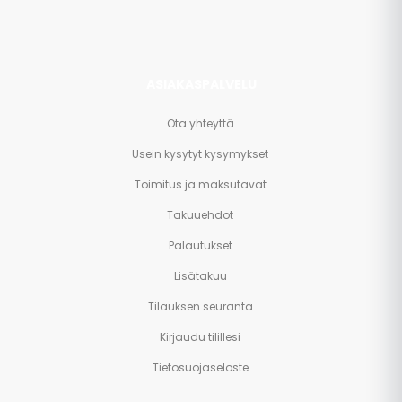
ASIAKASPALVELU
Ota yhteyttä
Usein kysytyt kysymykset
Toimitus ja maksutavat
Takuuehdot
Palautukset
Lisätakuu
Tilauksen seuranta
Kirjaudu tilillesi
Tietosuojaseloste