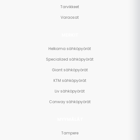
Tarvikkeet
Varaosat
MERKIT
Helkama sähköpyörät
Specialized sähköpyörät
Giant sähköpyörät
KTM sähköpyörät
Liv sähköpyörät
Conway sähköpyörät
MYYMÄLÄT
Tampere