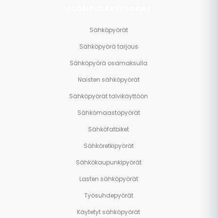
SUOSITUT KATEGORIAT
Sähköpyörät
Sähköpyörä tarjous
Sähköpyörä osamaksulla
Naisten sähköpyörät
Sähköpyörät talvikäyttöön
Sähkömaastopyörät
Sähköfatbiket
Sähköretkipyörät
Sähkökaupunkipyörät
Lasten sähköpyörät
Työsuhdepyörät
Käytetyt sähköpyörät