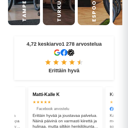
TAMPERE
VA
ESPOO
TURKU
4,72 keskiarvo
1 278 arvostelua
Erittäin hyvä
Kristian B
Raine
★★★★★
★★★
Facebook arvostelu
Goog
tavaa palvelua.
Kaverit vaihtoi hienosti vanhan
Hei, s
sti kiirettä ja
moottorin tilalle korvaavan. Ei
jota ei
n henkilökunta
sopinut heittämällä uusi vanhan
kesti 