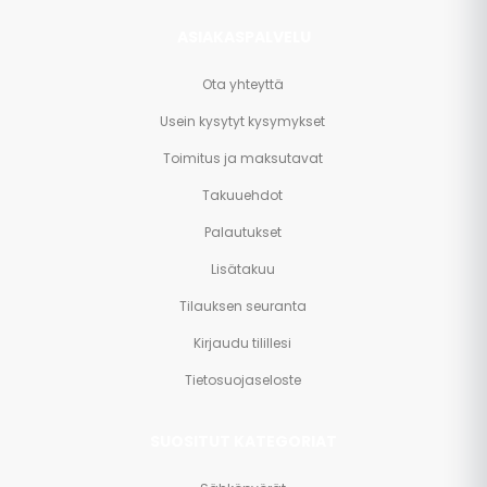
ASIAKASPALVELU
Ota yhteyttä
Usein kysytyt kysymykset
Toimitus ja maksutavat
Takuuehdot
Palautukset
Lisätakuu
Tilauksen seuranta
Kirjaudu tilillesi
Tietosuojaseloste
SUOSITUT KATEGORIAT