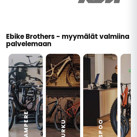
Ebike Brothers - myymälät valmiina
palvelemaan
TAMPERE
VA
ESPOO
TURKU