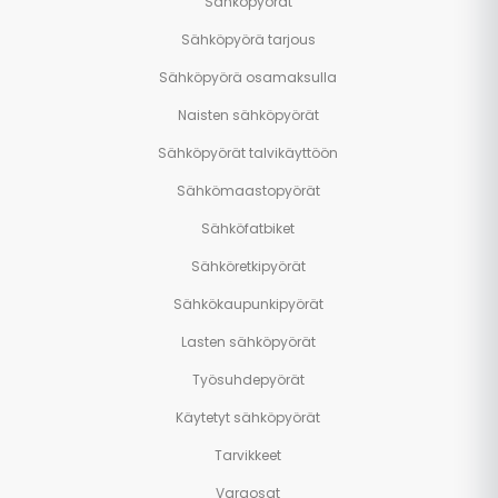
Sähköpyörät
Sähköpyörä tarjous
Sähköpyörä osamaksulla
Naisten sähköpyörät
Sähköpyörät talvikäyttöön
Sähkömaastopyörät
Sähköfatbiket
Sähköretkipyörät
Sähkökaupunkipyörät
Lasten sähköpyörät
Työsuhdepyörät
Käytetyt sähköpyörät
Tarvikkeet
Varaosat