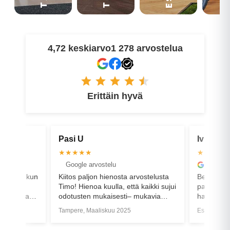
4,72 keskiarvo
1 278 arvostelua
Erittäin hyvä
 U
Ivika H
★★★
★★★★★
gle arvostelu
Google arvostelu
s paljon hienosta arvostelusta
Best service ever! Henkilökohtain
Hienoa kuulla, että kaikki sujui
palvelu isolla ammattitaidolla. Eik
sten mukaisesti– mukavia
haittaa opettaa asiakasta
ä uuden pyörän kanssa!
vaihtamaan itse renkaita samalla
re, Maaliskuu 2025
Espoo, Huhtikuu 2025