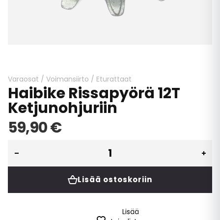
Skip
to
the
beginning
Varaosat
/
Voimansiirto
/
Eturattaat
Haibike Rissapyörä 12T
of
the
Ketjunohjuriin
images
gallery
59,90 €
Lisää ostoskoriin
Lisää