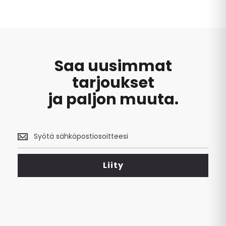
Saa uusimmat
tarjoukset
ja paljon muuta.
Saa
uusimmat
tarjoukset
<br>
Liity
ja
paljon
muuta.