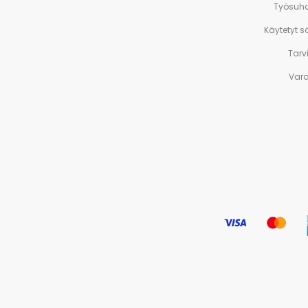
Työsuh
Käytetyt 
Tarv
Var