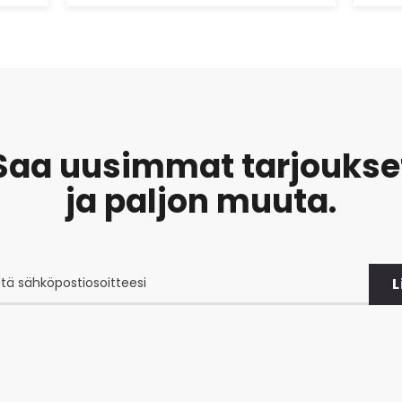
ssä.
Saa uusimmat tarjoukse
ja paljon muuta.
L
at
et