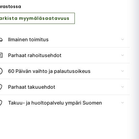
arastossa
arkista myymäläsaatavuus
Ilmainen toimitus
Parhaat rahoitusehdot
60 Päivän vaihto ja palautusoikeus
Parhaat takuuehdot
Takuu- ja huoltopalvelu ympäri Suomen