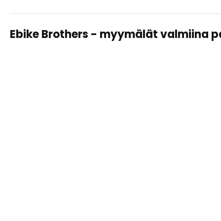
Ebike Brothers - myymälät valmiina 
TAMPERE LAHDESJÄRVI
Sähköpyörät, huollot ja varusteet – saman katon alta
helposti ja asiantuntevasti.
Näytä
tiedot