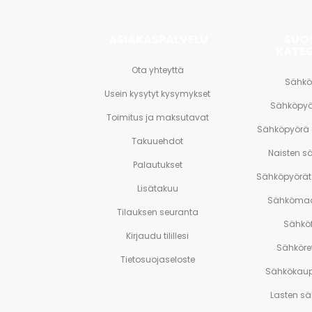
ASIAKASPALVELU
SUO
KATE
Ota yhteyttä
Sähkö
Usein kysytyt kysymykset
Sähköpyö
Toimitus ja maksutavat
Sähköpyörä
Takuuehdot
Naisten s
Palautukset
Sähköpyörät 
Lisätakuu
Sähkömaa
Tilauksen seuranta
Sähköf
Kirjaudu tilillesi
Sähköre
Tietosuojaseloste
Sähkökaup
Lasten s