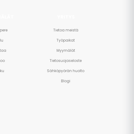
ÄLÄT
YRITYS
pere
Tietoa meistä
lu
Työpaikat
taa
Myymälät
poo
Tietosuojaseloste
rku
Sähköpyörän huolto
Blogi