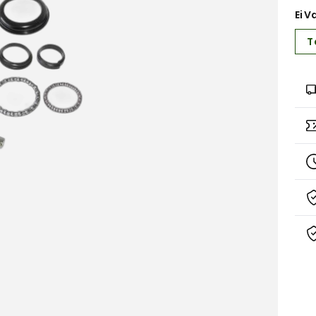
Ei V
T