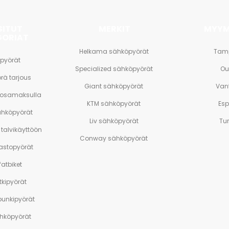
SITUT
MERKIT
MYYM
GORIAT
Helkama sähköpyörät
Tam
pyörät
Specialized sähköpyörät
Ou
rä tarjous
Giant sähköpyörät
Van
 osamaksulla
KTM sähköpyörät
Es
ähköpyörät
Liv sähköpyörät
Tu
talvikäyttöön
Conway sähköpyörät
stopyörät
atbiket
tkipyörät
unkipyörät
ähköpyörät