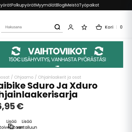
pyörät
Polkupyörät
Myymälät
Blogi
Meistä
Työpaikat
Hakusana
Kori
0
Oma tili
Toivelista
aosat
/
Ohjaamo
/
Ohjainlaakerit ja osat
aibike Sduro Ja Xduro
hjainlaakerisarja
6,95 €
Lisää
Lisää
toivelistaan
vertailuun