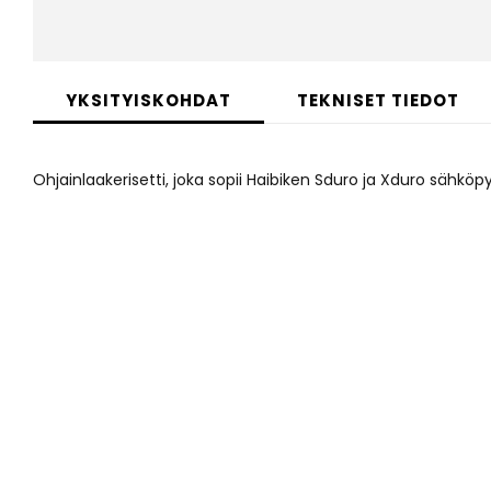
Skip
to
YKSITYISKOHDAT
TEKNISET TIEDOT
the
beginning
of
Ohjainlaakerisetti, joka sopii Haibiken Sduro ja Xduro sähköp
the
images
gallery