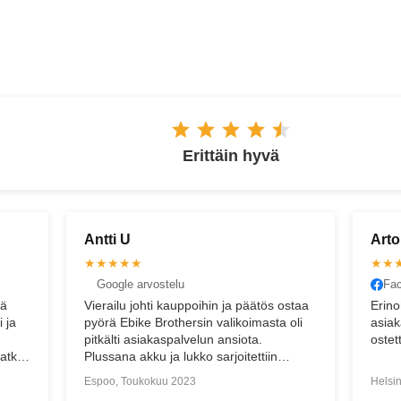
ESPOO
Erittäin hyvä
Arto S
O
★★★★★
Facebook arvostelu
tös ostaa
Erinomaista asiakaspalvelua. Eikä
O
sta oli
asiakaspalvelu lopu siihen kun tuote on
p
ostettu.
iin
nnen
Helsinki, Syyskuu 2020
O
ivatonta