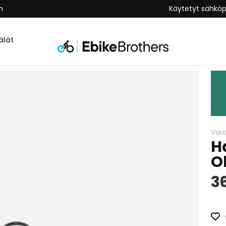
n
Käytetyt sähkö
lät
Var
H
O
3