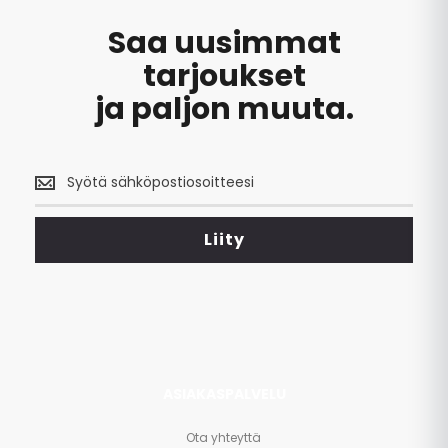
Saa uusimmat
tarjoukset
ja paljon muuta.
Saa
uusimmat
tarjoukset
<br>
Liity
ja
paljon
muuta.
ASIAKASPALVELU
Ota yhteyttä