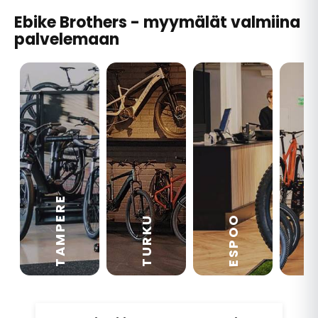
Ebike Brothers - myymälät valmiina
palvelemaan
TAMPERE
VA
ESPOO
TURKU