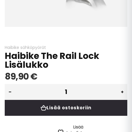
Skip
to
the
beginning
Haibike sähköpyörät
Haibike The Rail Lock
of
the
Lisälukko
images
gallery
89,90 €
Lisää ostoskoriin
Lisää