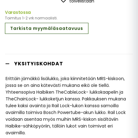
toivelistaan
Varastossa
Toimitus 1-2 vrk normaalisti.
Tarkista myymäläsaatavuus
YKSITYISKOHDAT
Erittäin jämäkkä lisälukko, joka kiinnitetään MRS-kiskoon,
jossa se on aina kätevästi mukana eikä ole tiellä.
Yhteensopiva Haibiken TheCableLock- lukkokaapelin ja
TheChainLock- lukkoketjun kanssa. Pakkauksen mukana
tulee kaksi avainta ja Rail Lock-lukon kanssa samoilla
avaimilla toimiva Bosch Powertube-akun lukko. Rail Lock
voidaan asentaa myös muihin MRS-kiskon sisältäviin
Haibike-sähköpyöriin, tällöin lukot vain toimivat eri
avaimilla.