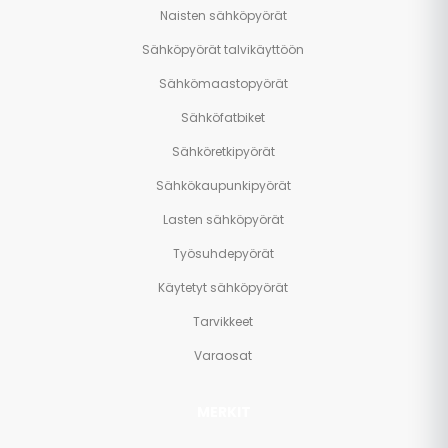
Naisten sähköpyörät
Sähköpyörät talvikäyttöön
Sähkömaastopyörät
Sähköfatbiket
Sähköretkipyörät
Sähkökaupunkipyörät
Lasten sähköpyörät
Työsuhdepyörät
Käytetyt sähköpyörät
Tarvikkeet
Varaosat
MERKIT