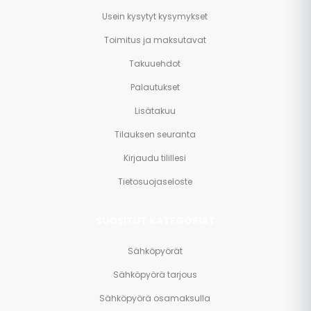
Usein kysytyt kysymykset
Toimitus ja maksutavat
Takuuehdot
Palautukset
Lisätakuu
Tilauksen seuranta
Kirjaudu tilillesi
Tietosuojaseloste
SUOSITUT KATEGORIAT
Sähköpyörät
Sähköpyörä tarjous
Sähköpyörä osamaksulla