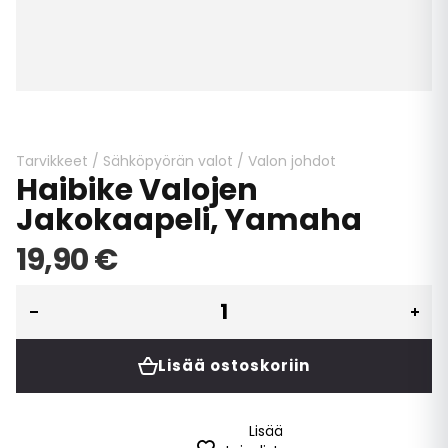
Skip
to
the
beginning
Tarvikkeet
/
Sähköpyörän valot
/
Valon johdot
Haibike Valojen
of
the
Jakokaapeli, Yamaha
images
gallery
19,90 €
Lisää ostoskoriin
Lisää