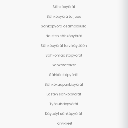
Sähköpyörät
Sähköpyörä tarjous
Sähköpyörä osamaksulla
Naisten sähköpyörät
Sähköpyörät talvikäyttöön
Sähkömaastopyörät
Sähköfatbiket
Sähköretkipyörät
Sähkökaupunkipyörät
Lasten sähköpyörät
Työsuhdepyörät
Käytetyt sähköpyörät
Tarvikkeet