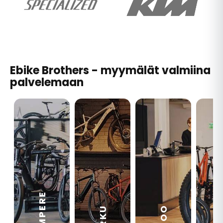
Ebike Brothers - myymälät valmiina
palvelemaan
TAMPERE
VA