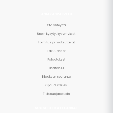
ASIAKASPALVELU
Ota yhteyttä
Usein kysytyt kysymykset
Toimitus ja maksutavat
Takuuehdot
Palautukset
Lisätakuu
Tilauksen seuranta
Kirjaudu tilillesi
Tietosuojaseloste
SUOSITUT KATEGORIAT