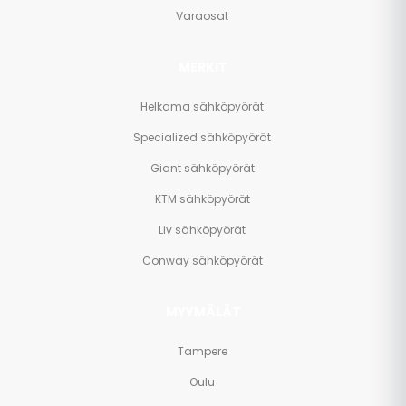
Varaosat
MERKIT
Helkama sähköpyörät
Specialized sähköpyörät
Giant sähköpyörät
KTM sähköpyörät
Liv sähköpyörät
Conway sähköpyörät
MYYMÄLÄT
Tampere
Oulu