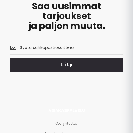
Saa uusimmat
tarjoukset
ja paljon muuta.
Saa
uusimmat
tarjoukset
<br>
Liity
ja
paljon
muuta.
ASIAKASPALVELU
Ota yhteyttä