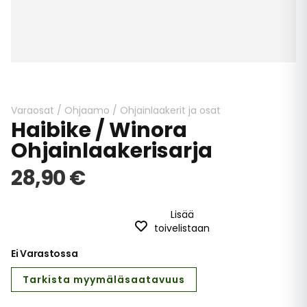
Skip
to
the
beginning
Varaosat
/
Ohjaamo
/
Ohjainlaakerit ja osat
Haibike / Winora
of
the
Ohjainlaakerisarja
images
gallery
28,90 €
Lisää
toivelistaan
Ei Varastossa
Tarkista myymäläsaatavuus