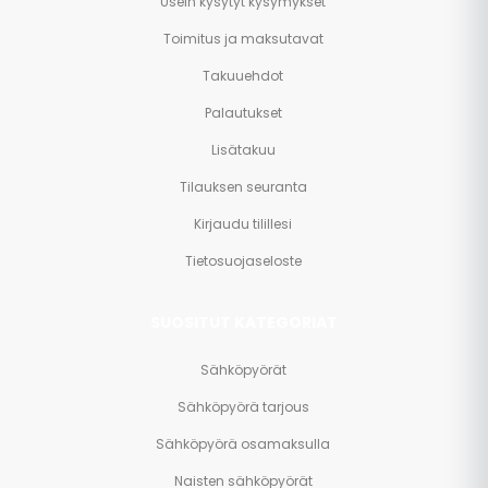
Usein kysytyt kysymykset
Toimitus ja maksutavat
Takuuehdot
Palautukset
Lisätakuu
Tilauksen seuranta
Kirjaudu tilillesi
Tietosuojaseloste
SUOSITUT KATEGORIAT
Sähköpyörät
Sähköpyörä tarjous
Sähköpyörä osamaksulla
Naisten sähköpyörät