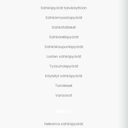
Sähköpyörät talvikäyttöön
Sähkömaastopyörät
Sähköfatbiket
Sähköretkipyörät
Sähkökaupunkipyörät
Lasten sähköpyörät
Työsuhdepyörät
Käytetyt sähköpyörät
Tarvikkeet
Varaosat
MERKIT
Helkama sähköpyörät