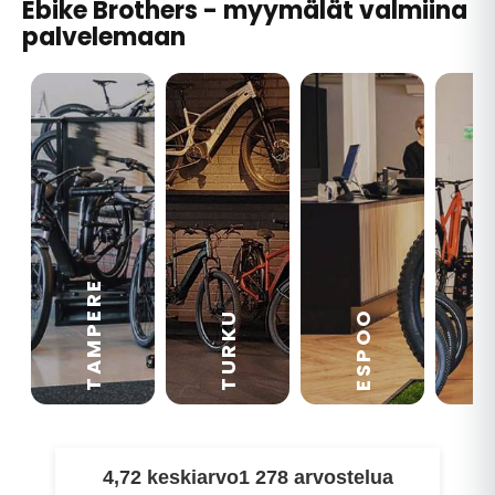
Ebike Brothers - myymälät valmiina
palvelemaan
TAMPERE
VA
ESPOO
TURKU
4,72 keskiarvo
1 278 arvostelua