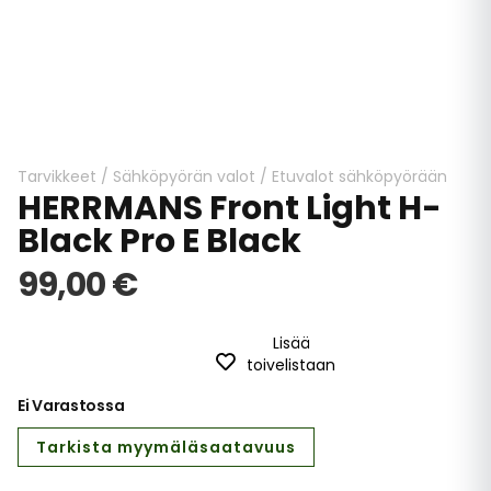
Skip
to
the
beginning
Tarvikkeet
/
Sähköpyörän valot
/
Etuvalot sähköpyörään
HERRMANS Front Light H-
of
the
Black Pro E Black
images
gallery
99,00 €
Lisää
toivelistaan
Ei Varastossa
Tarkista myymäläsaatavuus