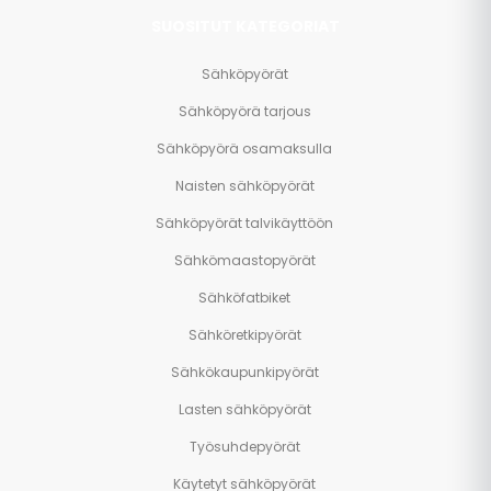
SUOSITUT KATEGORIAT
Sähköpyörät
Sähköpyörä tarjous
Sähköpyörä osamaksulla
Naisten sähköpyörät
Sähköpyörät talvikäyttöön
Sähkömaastopyörät
Sähköfatbiket
Sähköretkipyörät
Sähkökaupunkipyörät
Lasten sähköpyörät
Työsuhdepyörät
Käytetyt sähköpyörät