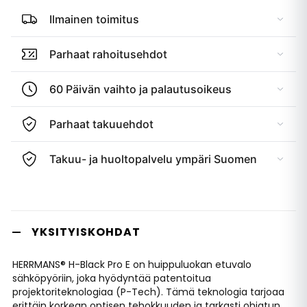
Ilmainen toimitus
Parhaat rahoitusehdot
60 Päivän vaihto ja palautusoikeus
Parhaat takuuehdot
Takuu- ja huoltopalvelu ympäri Suomen
YKSITYISKOHDAT
HERRMANS® H-Black Pro E on huippuluokan etuvalo
sähköpyöriin, joka hyödyntää patentoitua
projektoriteknologiaa (P-Tech). Tämä teknologia tarjoaa
erittäin korkean optisen tehokkuuden ja tarkasti ohjatun