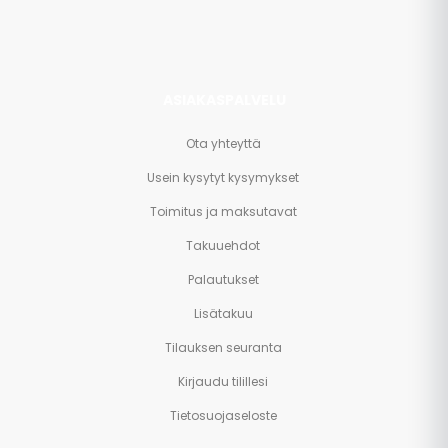
ASIAKASPALVELU
Ota yhteyttä
Usein kysytyt kysymykset
Toimitus ja maksutavat
Takuuehdot
Palautukset
Lisätakuu
Tilauksen seuranta
Kirjaudu tilillesi
Tietosuojaseloste