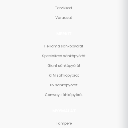
Tarvikkeet
Varaosat
MERKIT
Helkama sähköpyörät
Specialized sähköpyörät
Giant sähköpyörät
KTM sähköpyörät
Liv sähköpyörät
Conway sähköpyörät
MYYMÄLÄT
Tampere