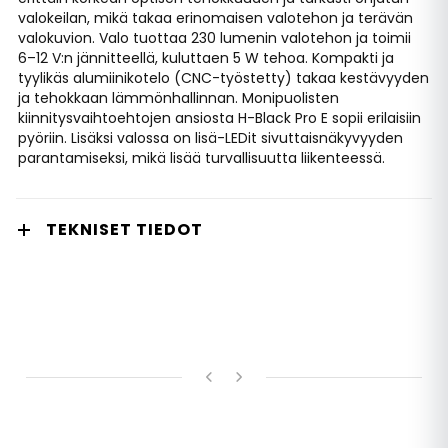
valokeilan, mikä takaa erinomaisen valotehon ja terävän
valokuvion. Valo tuottaa 230 lumenin valotehon ja toimii
6–12 V:n jännitteellä, kuluttaen 5 W tehoa. Kompakti ja
tyylikäs alumiinikotelo (CNC-työstetty) takaa kestävyyden
ja tehokkaan lämmönhallinnan. Monipuolisten
kiinnitysvaihtoehtojen ansiosta H-Black Pro E sopii erilaisiin
pyöriin. Lisäksi valossa on lisä-LEDit sivuttaisnäkyvyyden
parantamiseksi, mikä lisää turvallisuutta liikenteessä.
TEKNISET TIEDOT