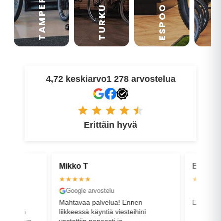
TAMPERE
VA
ESPOO
TURKU
4,72 keskiarvo
1 278 arvostelua
Erittäin hyvä
Mikko T
Erik H
★★★★★
★★★★
Google arvostelu
Faceboo
ttävää
Mahtavaa palvelua! Ennen
Erinomain
epyörän
liikkeessä käyntiä viesteihini