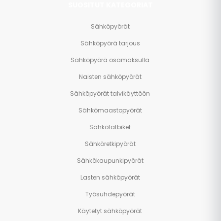
SUOSITUT KATEGORIAT
Sähköpyörät
Sähköpyörä tarjous
Sähköpyörä osamaksulla
Naisten sähköpyörät
Sähköpyörät talvikäyttöön
Sähkömaastopyörät
Sähköfatbiket
Sähköretkipyörät
Sähkökaupunkipyörät
Lasten sähköpyörät
Työsuhdepyörät
Käytetyt sähköpyörät