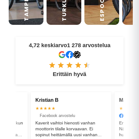
TAMPERE
VA
ESPOO
TURKU
4,72 keskiarvo
1 278 arvostelua
Erittäin hyvä
Matti-Kalle K
Er
★★★★★
★
elu
Facebook arvostelu
F
enosti vanhan
Erittäin hyvää ja joustavaa palvelua.
Eri
korvaavan. Ei
Näinä päivinä on varmasti kiirettä ja
lä uusi vanhan
hulinaa, mutta siltikin henkilökunta