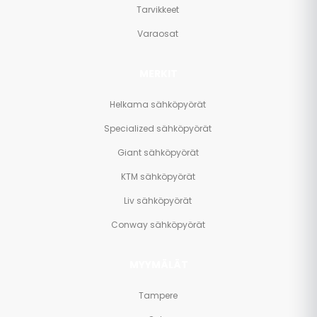
Tarvikkeet
Varaosat
MERKIT
Helkama sähköpyörät
Specialized sähköpyörät
Giant sähköpyörät
KTM sähköpyörät
Liv sähköpyörät
Conway sähköpyörät
MYYMÄLÄT
Tampere