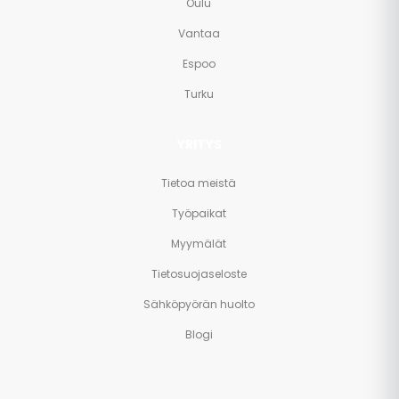
Oulu
Vantaa
Espoo
Turku
YRITYS
Tietoa meistä
Työpaikat
Myymälät
Tietosuojaseloste
Sähköpyörän huolto
Blogi