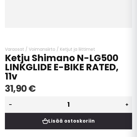
Skip
to
the
beginning
Varaosat
/
Voimansiirto
/
Ketjut ja liittimet
Ketju Shimano N-LG500
of
the
LINKGLIDE E-BIKE RATED,
images
11v
gallery
31,90 €
Lisää ostoskoriin