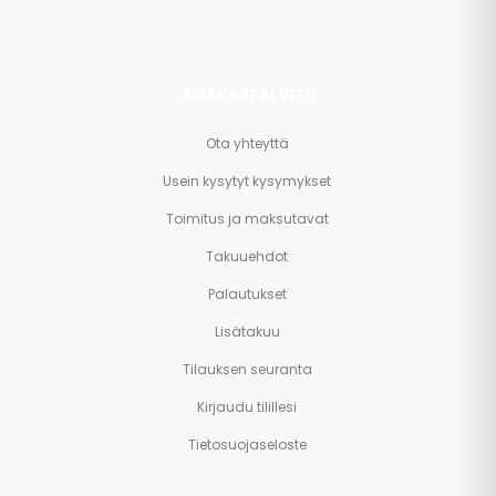
ASIAKASPALVELU
Ota yhteyttä
Usein kysytyt kysymykset
Toimitus ja maksutavat
Takuuehdot
Palautukset
Lisätakuu
Tilauksen seuranta
Kirjaudu tilillesi
Tietosuojaseloste